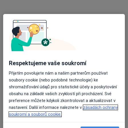
radikálně zhubnout ( v minulosti se mi
to již dvakrát…
ODPOVĚĎ LÉKAŘE:
Plně souhlasím s paní doktor
Michnovou
Respektujeme vaše soukromí
Přijetím povolujete nám a našim partnerům používat
Dobrý den, chtěla jsem se zeptat, zda je postup naší pediatry v
soubory cookie (nebo podobné technologie) ke
pořádku? Ráda bych znala i názor ně
shromažďování údajů pro statistické účely a poskytování
obsahu na základě vašich zvyklostí při procházení. Své
Dobrý den,
preference můžete kdykoli zkontrolovat a aktualizovat v
chtěla jsem se zeptat, zda je postup
nastavení. Další informace naleznete v
zásadách ochrany
naší pediatry v pořádku? Ráda bych
soukromí a souborů cookie.
znala i názor někoho, kdo má lékařské
vzdělání. Syn, 1 rok, v rodinné
anamnéze 3x autoimunní nemoc