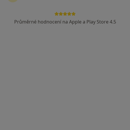
K neočkovaným dětem jsem vstřícný,
ale nikoliv k jejich nezodpovědným
rodičům. Vážení rodiče neočkovaných
Průměrné hodnocení na Apple a Play Store 4.5
dětí! Vaše děti děti vám to jednou
vyčtou!!
Dobrý den, mám syna 10,5 měsíce, kterého stále kojím. Před
těhotenstvím jsem měla 60 kg, rodit jse
Dobrý den,
mám syna 10,5 měsíce, kterého stále
kojím.
Před těhotenstvím jsem měla 60 kg,
rodit jsem šla s 83. (mám 154 cm).
Shodila jsem na 64, ale nyní už mám
skoro 69. Podepisuje se to na mé
psychice a jsem vážně rozhodnutá