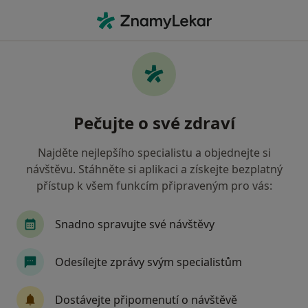
Hla
Co hledáte?
Hlavní Stránka
Pediatr
Pediatr Nový Jičín
Michal Pukovec
Dotazy
Dotazy od pacientů
(9)
Pečujte o své zdraví
Najděte nejlepšího specialistu a objednejte si
Dobrý den, najdu zde dětského pediatra,který je vstřícný k
návštěvu. Stáhněte si aplikaci a získejte bezplatný
neočkovaným dětem Děkuji
přístup k všem funkcím připraveným pro vás:
Dobrý den, najdu zde dětského
pediatra,který je vstřícný k
Snadno spravujte své návštěvy
neočkovaným dětem Děkuji
Odesílejte zprávy svým specialistům
ODPOVĚĎ LÉKAŘE:
Dostávejte připomenutí o návštěvě