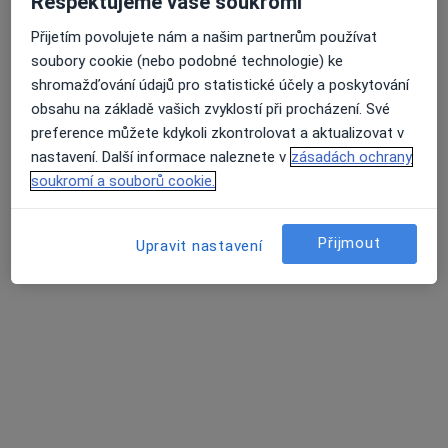
Respektujeme vaše soukromí
Hladina glukózy v krvi
Chemoterapie
Přijetím povolujete nám a našim partnerům používat
Infúze
soubory cookie (nebo podobné technologie) ke
Průměrné hodnocení na Apple a Play Store 4.5
Injekce
shromažďování údajů pro statistické účely a poskytování
Iontoforéza
obsahu na základě vašich zvyklostí při procházení. Své
Kapilaroskopie
preference můžete kdykoli zkontrolovat a aktualizovat v
Klinická studie
nastavení. Další informace naleznete v
zásadách ochrany
Konzultace online
soukromí a souborů cookie.
Kyselina hyaluronová
Lékařské vyšetření sportovců
Přijmout
Magnetická rezonance
Upravit nastavení
Měření krevního tlaku
Nádorové markery
Neurologické vyšetření
Očkování
Onkologická diagnostika
Počítačová tomografie
Předoperační vyšetření
Revmatologická konzultace