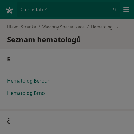
Hla
Co hledáte?
Hlavní Stránka
Všechny Specializace
Hematolog
Změna m
Seznam hematologů
B
Hematolog Beroun
Hematolog Brno
Č