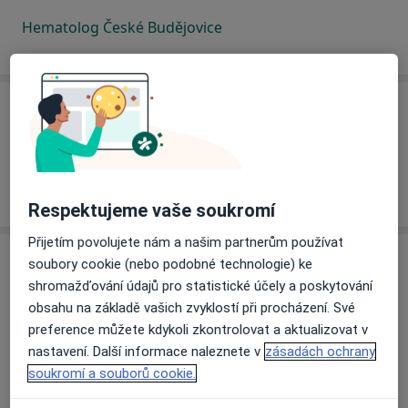
Hematolog České Budějovice
F
Hematolog Frýdek-Místek
Respektujeme vaše soukromí
Přijetím povolujete nám a našim partnerům používat
H
soubory cookie (nebo podobné technologie) ke
shromažďování údajů pro statistické účely a poskytování
obsahu na základě vašich zvyklostí při procházení. Své
preference můžete kdykoli zkontrolovat a aktualizovat v
Hematolog Havířov
nastavení. Další informace naleznete v
zásadách ochrany
Hematolog Havlíčkův Brod
soukromí a souborů cookie.
Hematolog Hořovice