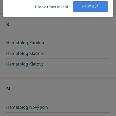
Přijmout
Upravit nastavení
K
Hematolog Karviná
Hematolog Kladno
Hematolog Klatovy
N
Hematolog Nový Jičín