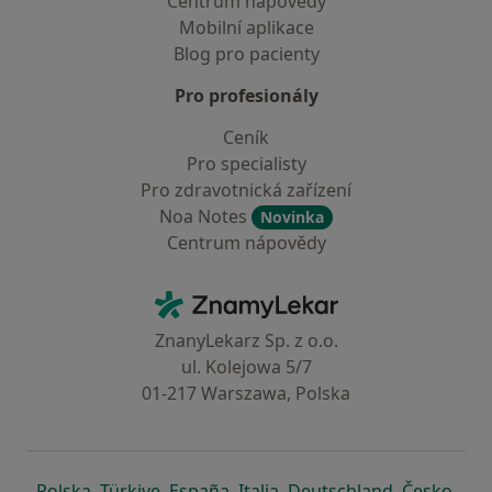
Centrum nápovědy
Mobilní aplikace
Blog pro pacienty
Pro profesionály
Ceník
Pro specialisty
Pro zdravotnická zařízení
Noa Notes
Novinka
Centrum nápovědy
Kontakt
ZnamyLekar - Hlavní stránka
ZnanyLekarz Sp. z o.o.
ul. Kolejowa 5/7
01-217 Warszawa, Polska
se otevře v nové záložce
se otevře v nové záložce
se otevře v nové záložce
se otevře v nové záložce
se otevře v 
se o
Polska
,
Türkiye
,
España
,
Italia
,
Deutschland
,
Česko
,