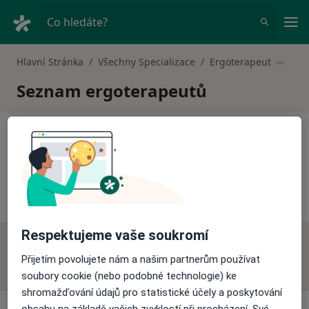
Hla
Co hledáte?
Hlavní Stránka
Všechny Specializace
Ergoterapeut
Změna
Seznam ergoterapeutů
P
Ergoterapeut Praha
Respektujeme vaše soukromí
Přijetím povolujete nám a našim partnerům používat
soubory cookie (nebo podobné technologie) ke
shromažďování údajů pro statistické účely a poskytování
Stránky