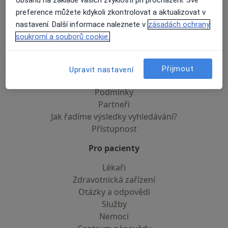
obsahu na základě vašich zvyklostí při procházení. Své
preference můžete kdykoli zkontrolovat a aktualizovat v
Soukromí a soubory cookies
nastavení. Další informace naleznete v
zásadách ochrany
Zásady ochrany osobních údajů pro zaměstnance
soukromí a souborů cookie.
zdravotní péče
O nás
Kontakt
Přijmout
Upravit nastavení
Pracovní příležitosti
Hledáme nové kolegy!
Podmínky
Partneři
Jak řadíme výsledky vyhledávání?
Přístupnost
Pro pacienty
Lékaři
Zdravotnická zařízení
Otázky a odpovědi
Služby
Nemoci