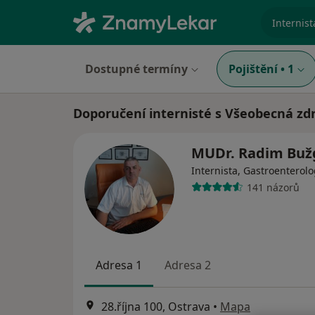
specializ
Dostupné termíny
Pojištění
•
1
Doporučení internisté s Všeobecná zdr
MUDr. Radim Bu
Internista, Gastroenterol
141 názorů
Adresa 1
Adresa 2
28.října 100, Ostrava
•
Mapa