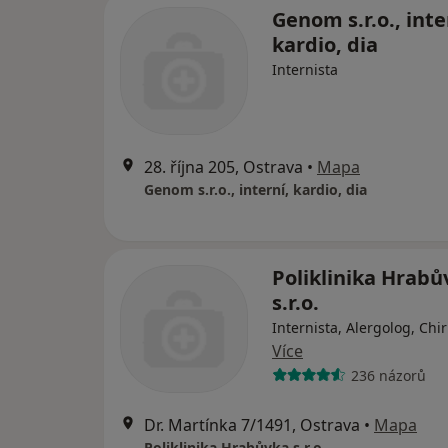
Genom s.r.o., inte
kardio, dia
Internista
28. října 205, Ostrava
•
Mapa
Genom s.r.o., interní, kardio, dia
Poliklinika Hrabů
s.r.o.
Internista, Alergolog, Chi
Více
236 názorů
Dr. Martínka 7/1491, Ostrava
•
Mapa
Poliklinika Hrabůvka s.r.o.