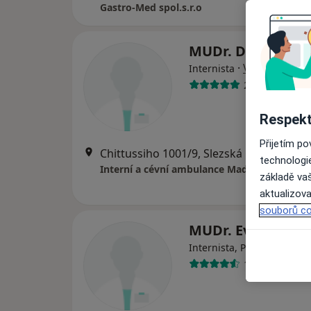
Gastro-Med spol.s.r.o
MUDr. David Mad
·
Více
Internista
2 názory
Respekt
Přijetím p
Chittussiho 1001/9, Slezská Ostrava
•
M
technologi
Interní a cévní ambulance MaderMED s.r.o.
základě vaš
aktualizova
souborů co
MUDr. Eva Klape
Internista, Praktický lékař
13 názorů