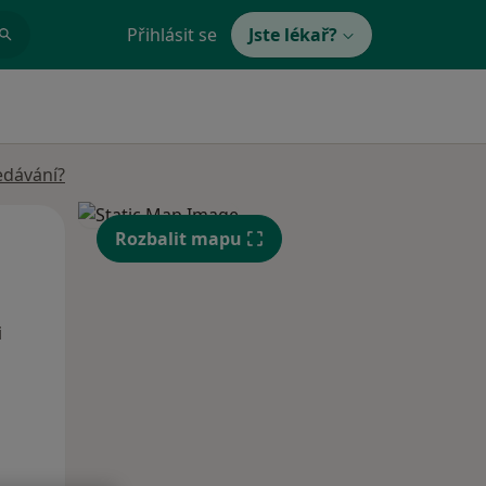
Přihlásit se
Jste lékař?
edávání?
Po
Út
St
Rozbalit mapu
10 Srpen
11 Srpen
12 Srpen
i