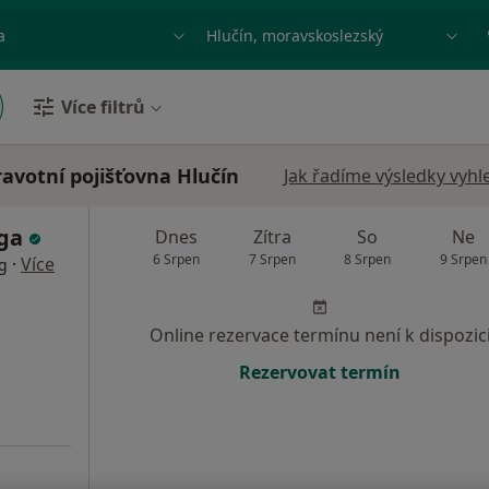
ace, nemoc nebo příjmení
Město nebo region
Více filtrů
avotní pojišťovna Hlučín
Jak řadíme výsledky vyhl
žga
Dnes
Zítra
So
Ne
6 Srpen
7 Srpen
8 Srpen
9 Srpen
·
Více
og
Online rezervace termínu není k dispozic
Rezervovat termín