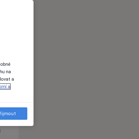
Po
Út
St
10 Srpen
11 Srpen
12 Srpen
i
dobné
ahu na
lovat a
omí a
Po
Út
St
10 Srpen
11 Srpen
12 Srpen
řijmout
i