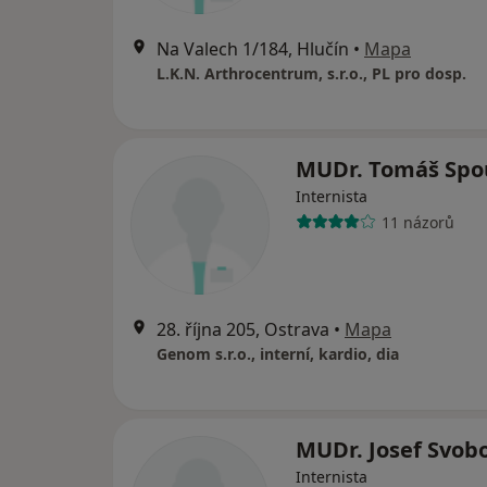
Na Valech 1/184, Hlučín
•
Mapa
L.K.N. Arthrocentrum, s.r.o., PL pro dosp.
MUDr. Tomáš Spo
Internista
11 názorů
28. října 205, Ostrava
•
Mapa
Genom s.r.o., interní, kardio, dia
MUDr. Josef Svob
Internista