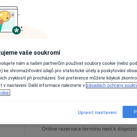
ěřič
Dnes
Zítra
So
Ne
6 Srpen
7 Srpen
8 Srpen
9 Srpen
Online rezervace termínu není k dispozic
ujeme vaše soukromí
Rezervovat termín
ovolujete nám a našim partnerům používat soubory cookie (nebo po
apa
e) ke shromažďování údajů pro statistické účely a poskytování obs
ich zvyklostí při procházení. Své preference můžete kdykoli zkontro
t v nastavení. Další informace naleznete v
zásadách ochrany soukr
okie.
tková
Dnes
Zítra
So
Ne
6 Srpen
7 Srpen
8 Srpen
9 Srpen
P
Upravit nastavení
Online rezervace termínu není k dispozic