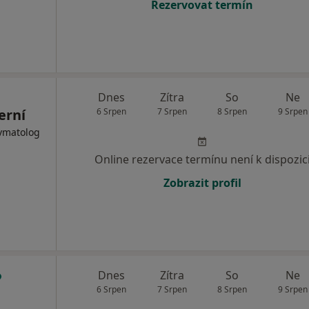
Rezervovat termín
Dnes
Zítra
So
Ne
erní
6 Srpen
7 Srpen
8 Srpen
9 Srpen
evmatolog
Online rezervace termínu není k dispozic
Zobrazit profil
Dnes
Zítra
So
Ne
6 Srpen
7 Srpen
8 Srpen
9 Srpen