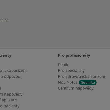
ubice
sta
cienty
Pro profesionály
Ceník
nická zařízení
Pro specialisty
 a odpovědi
Pro zdravotnická zařízení
Noa Notes
Novinka
i
Centrum nápovědy
um nápovědy
 aplikace
ro pacienty