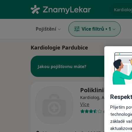
specializ
Pojištění
Více filtrů
•
1
Kardiologie Pardubice
Jakou pojišťovnu máte?
Poliklinika KOLF s.
Respekt
Kardiolog, Alergolog, Ane
Více
Přijetím p
65 názorů
technologi
základě vaš
aktualizova