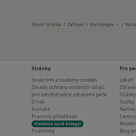
Hlavní Stránka
Zařízení
Kardiologie
Pard
Změna mě
Stránky
Pro pa
Soukromí a soubory cookies
Lékaři
Zásady ochrany osobních údajů
Zdravot
pro zaměstnance zdravotní péče
Otázky
O nás
Služby
Kontakt
Nemoc
Pracovní příležitosti
Centr
Mobilní
Hledáme nové kolegy!
Podmínky
Blog p