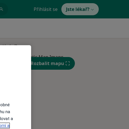
Přihlásit se
Jste lékař?
edávání?
Rozbalit mapu
Čt
Pá
So
n
13 Srpen
14 Srpen
15 Srpen
dobné
ahu na
i
lovat a
omí a