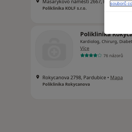
Masarykovo náměstí 2667, Pardubice
•
souborů co
Poliklinika KOLF s.r.o.
Poliklinika Rokyc
Kardiolog, Chirurg, Diabe
Více
76 názorů
Rokycanova 2798, Pardubice
•
Mapa
Poliklinika Rokycanova