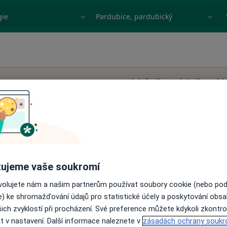
ace, nemoc nebo příjmení
Město nebo region
Jak řadíme výsledky vyhl
r.o.
Dnes
Zítra
Út
St
9 Srpen
10 Srpen
11 Srpen
12 Srpe
ujeme vaše soukromí
·
steziolog
ovolujete nám a našim partnerům používat soubory cookie (nebo po
e) ke shromažďování údajů pro statistické účely a poskytování obs
Online rezervace termínu není k dispozic
ich zvyklostí při procházení. Své preference můžete kdykoli zkontro
Zobrazit profil
t v nastavení. Další informace naleznete v
zásadách ochrany soukr