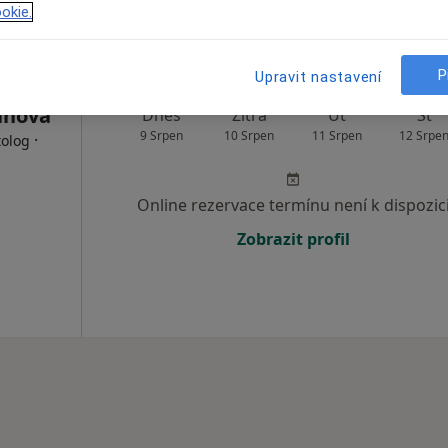
Mapa
okie.
P
Upravit nastavení
anova
Dnes
Zítra
Út
St
9 Srpen
10 Srpen
11 Srpen
12 Srpe
·
tolog
Online rezervace termínu není k dispozic
Zobrazit profil