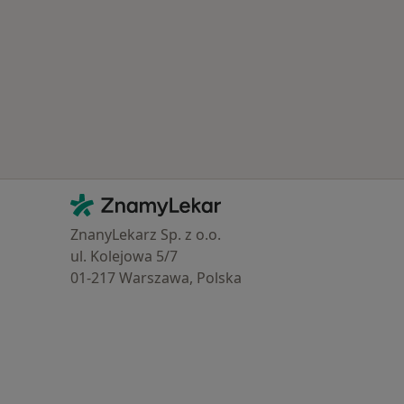
Kontakt
ZnamyLekar - Hlavní stránka
ZnanyLekarz Sp. z o.o.
ul. Kolejowa 5/7
01-217 Warszawa, Polska