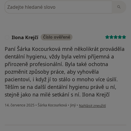
Hledejte v názorech
Ilona Krejčí
Číslo ověřené
I
Paní Šárka Kocourková mně několikrát prováděla
dentální hygienu, vždy byla velmi příjemná a
přirozeně profesionální. Byla také ochotna
pozměnit způsoby práce, aby vyhověla
pacientovi, i když jí to stálo o mnoho více úsilí.
Těším se na další dentální hygienu právě u ní,
stejně jako na milé setkání s ní. Ilona Krejčí
podle názoru uživatele Ilona Kre
14. července 2025
•
Šárka Kocourková
•
Jiný
•
Nahlásit zneužití