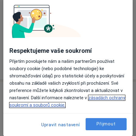
Specialisté
Dentální hygienistka, hygienista
Šárka Kocourková
Respektujeme vaše soukromí
Dentální hygienistka, hygienista
Přijetím povolujete nám a našim partnerům používat
1 názor
soubory cookie (nebo podobné technologie) ke
shromažďování údajů pro statistické účely a poskytování
obsahu na základě vašich zvyklostí při procházení. Své
Adresa
preference můžete kdykoli zkontrolovat a aktualizovat v
nastavení. Další informace naleznete v
zásadách ochrany
soukromí a souborů cookie.
Přiblížit mapu
Přijmout
Upravit nastavení