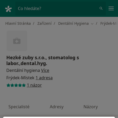
Hla
Co hledáte?
Hlavní Stránka
Zařízení
Dentální Hygiena
Frýdek-Mí
Změna města
Hezké zuby s.r.o., stomatolog s
labor.,dental.hyg.
Dentální hygiena
Více
Frýdek-Místek
1 adresa
1 názor
Specialisté
Adresy
Názory