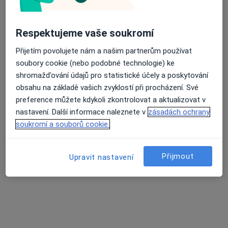
56 názorů
17. listopadu 595, Ostrava
•
Mapa
Respektujeme vaše soukromí
Průměrné hodnocení na Apple a Play Store 4.5
Gynartis, s.r.o., gynekologie, dětská gynekologie
Přijetím povolujete nám a našim partnerům používat
Tento specialista nenabízí online rezervaci termínu na této adrese.
soubory cookie (nebo podobné technologie) ke
shromažďování údajů pro statistické účely a poskytování
Rezervovat termín
obsahu na základě vašich zvyklostí při procházení. Své
preference můžete kdykoli zkontrolovat a aktualizovat v
nastavení. Další informace naleznete v
zásadách ochrany
Související vyhledávání
soukromí a souborů cookie.
Specialisté, kteří mají smlouvu s Česká průmyslová
zdravotní pojišťovna
Přijmout
Upravit nastavení
Gynekologové s Česká průmyslová zdravotní
pojišťovna v Ostravě
Zubaři s Česká průmyslová zdravotní pojišťovna v
Ostravě