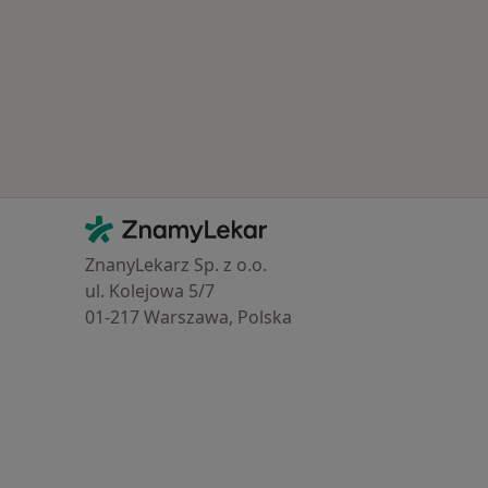
Kontakt
ZnamyLekar - Hlavní stránka
ZnanyLekarz Sp. z o.o.
ul. Kolejowa 5/7
01-217 Warszawa, Polska