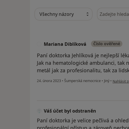
Hledejte v ná
Mariana Diblíková
Číslo ověřené
M
Paní doktorka Jehlíková je nejlepší lék
Jak na hematologické ambulanci, tak n
metál jak za profesionalitu, tak za lid
podle názo
24. února 2023
•
Šumperská nemocnice
•
Jiný
•
Nahlásit z
Váš účet byl odstraněn
Paní doktorka je velice pečlivá a oh
profesionální přístup a zároveň nechc