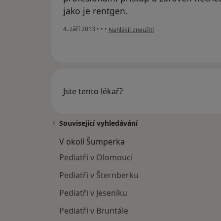
jako je rentgen.
podle názoru uživatele Váš účet byl odst
4. září 2013
•
•
•
Nahlásit zneužití
Jste tento lékař?
Související vyhledávání
V okolí Šumperka
Pediatři v Olomouci
Pediatři v Šternberku
Pediatři v Jeseníku
Pediatři v Bruntále