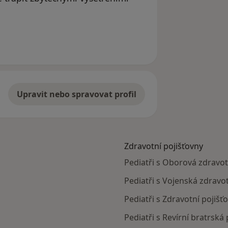
raněn
Upravit nebo spravovat profil
Zdravotní pojišťovny
Pediatři s Oborová zdravo
Pediatři s Vojenská zdravo
Pediatři s Zdravotní pojiš
Pediatři s Revírní bratrsk