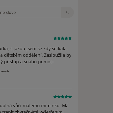
zorech
ařka, s jakou jsem se kdy setkala.
a dětském oddělení. Zasloužila by
ský přístup a snahu pomoci
ru uživatele Mariana Diblíková
neužití
leduplná vůči malému miminku. Má
e trápit zbytečnými vyšetřeními