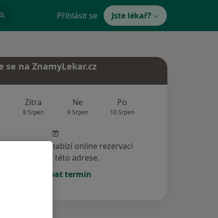
Přihlásit se
Jste lékař?
e se na ZnamyLekar.cz
Zítra
Ne
Po
Út
St
8 Srpen
9 Srpen
10 Srpen
11 Srpen
12 Srp
specialista nenabízí online rezervaci
termínu na této adrese.
Rezervovat termín