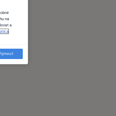
dobné
ahu na
lovat a
omí a
řijmout