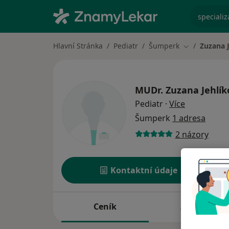
specializ
Hlavní Stránka
Pediatr
Šumperk
Zuzana 
Změna města
MUDr.
Zuzana Jehlík
o specializ
Pediatr
·
Více
Šumperk
1 adresa
2 názory
Kontaktní údaje
Ceník
Adresy