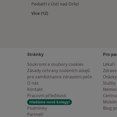
Pediatři v Ústí nad Orlicí
Více (12)
Více v kategorii: V okolí Šumperka
Stránky
Pro pa
Soukromí a soubory cookies
Lékaři
Zásady ochrany osobních údajů
Zdravot
pro zaměstnance zdravotní péče
Otázky
O nás
Služby
Kontakt
Nemoc
Pracovní příležitosti
Centr
Mobilní
Hledáme nové kolegy!
Podmínky
Blog p
Partneři