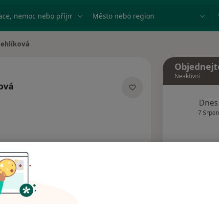
ace, nemoc nebo příjmení
Město nebo region
Jehlíková
Objednejt
Neaktivní
ová
acích
Dnes
7 Srpen
Tento 
Rezervovat termín
Názory pacientů (2)