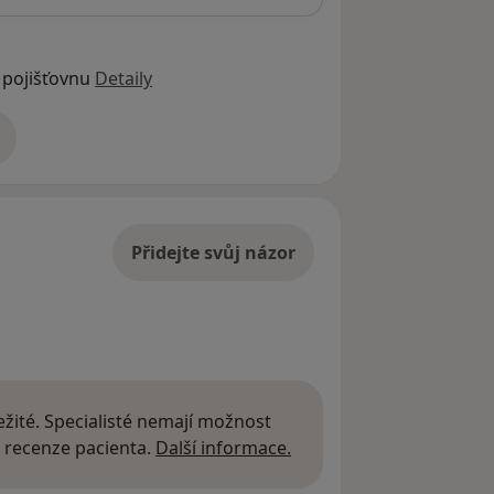
 pojišťovnu
Detaily
adrese
Přidejte svůj názor
žité. Specialisté nemají možnost
Další informace o názor
 recenze pacienta.
Další informace.