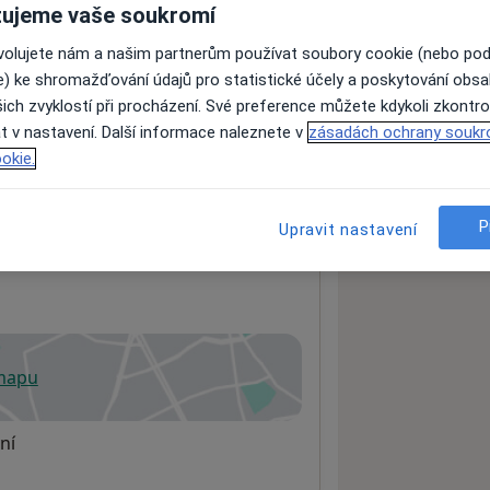
ujeme vaše soukromí
ovolujete nám a našim partnerům používat soubory cookie (nebo po
e) ke shromažďování údajů pro statistické účely a poskytování obs
ách nejsou k dispozici
ich zvyklostí při procházení. Své preference můžete kdykoli zkontro
ádné informace o svých službách.
t v nastavení. Další informace naleznete v
zásadách ochrany soukr
okie.
P
Upravit nastavení
 mapu
 otevře v nové záložce
ní