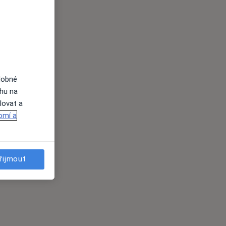
dobné
ahu na
lovat a
omí a
řijmout