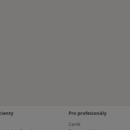
Moravicí
cienty
Pro profesionály
Ceník