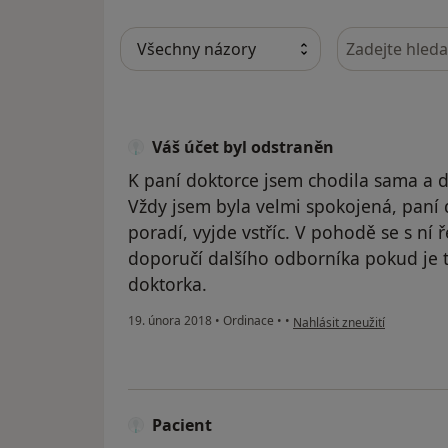
Hledejte v ná
Váš účet byl odstraněn
K paní doktorce jsem chodila sama a d
Vždy jsem byla velmi spokojená, paní 
poradí, vyjde vstříc. V pohodě se s ní ř
doporučí dalšího odborníka pokud je t
doktorka.
podle názoru uživatele Váš 
19. února 2018
•
Ordinace
•
•
Nahlásit zneužití
Pacient