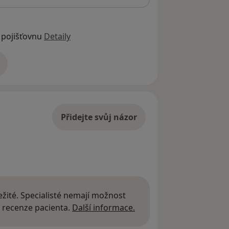
 pojišťovnu
Detaily
adrese
Přidejte svůj názor
žité. Specialisté nemají možnost
Další informace o názor
 recenze pacienta.
Další informace.