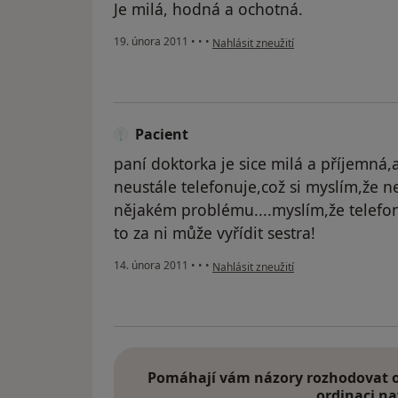
Je milá, hodná a ochotná.
podle názoru uživatele Pacient
19. února 2011
•
•
•
Nahlásit zneužití
Pacient
paní doktorka je sice milá a příjemná
neustále telefonuje,což si myslím,že 
nějakém problému....myslím,že telefon
to za ni může vyřídit sestra!
podle názoru uživatele Pacient
14. února 2011
•
•
•
Nahlásit zneužití
Pomáhají vám názory rozhodovat o 
ordinaci na