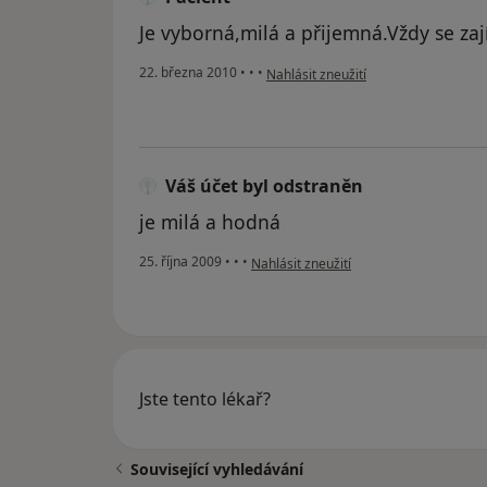
Je vyborná,milá a přijemná.Vždy se za
podle názoru uživatele Pacient
22. března 2010
•
•
•
Nahlásit zneužití
Váš účet byl odstraněn
je milá a hodná
podle názoru uživatele Váš účet byl od
25. října 2009
•
•
•
Nahlásit zneužití
Jste tento lékař?
Související vyhledávání