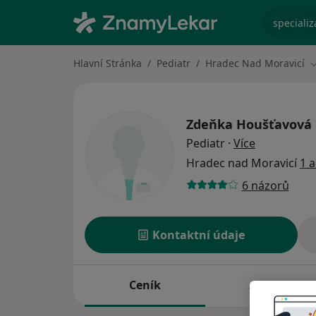
specializ
Hlavní Stránka
Pediatr
Hradec Nad Moravicí
Z
Zdeňka Houšťavová
o specializ
Pediatr
·
Více
Hradec nad Moravicí
1 
6 názorů
Kontaktní údaje
Ceník
Adresy