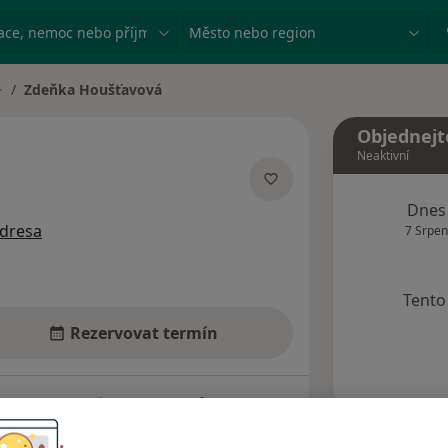
ace, nemoc nebo příjmení
Město nebo region
Zdeňka Houšťavová
měna města
Objednejt
Neaktivní
acích
Dnes
adresa
7 Srpen
Tento 
Rezervovat termín
Názory pacientů (6)