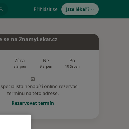
Přihlásit se
Jste lékař?
e se na ZnamyLekar.cz
Zítra
Ne
Po
Út
St
8 Srpen
9 Srpen
10 Srpen
11 Srpen
12 Srp
specialista nenabízí online rezervaci
termínu na této adrese.
Rezervovat termín