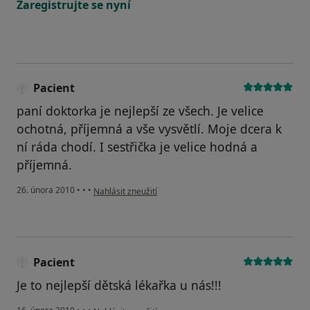
Zaregistrujte se nyní
Pacient
paní doktorka je nejlepší ze všech. Je velice
ochotná, příjemná a vše vysvětlí. Moje dcera k
ní ráda chodí. I sestřička je velice hodná a
příjemná.
podle názoru uživatele Pacient
26. února 2010
•
•
•
Nahlásit zneužití
Pacient
Je to nejlepší dětská lékařka u nás!!!
podle názoru uživatele Pacient