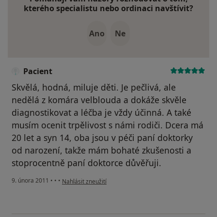
kterého specialistu nebo ordinaci navštívit?
Ano
Ne
Pacient
Skvělá, hodná, miluje děti. Je pečlivá, ale
nedělá z komára velblouda a dokáže skvěle
diagnostikovat a léčba je vždy účinná. A také
musím ocenit trpělivost s námi rodiči. Dcera má
20 let a syn 14, oba jsou v péči paní doktorky
od narození, takže mám bohaté zkušenosti a
stoprocentně paní doktorce důvěřuji.
podle názoru uživatele Pacient
9. února 2011
•
•
•
Nahlásit zneužití