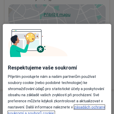
Přiblížit mapu
se otevře v nové záložce
Dostupnost
Na této adrese online kalendář není aktivní
Co mám v takové situaci udělat?
Způsoby platby (soukromé návštěvy)
Na teto adrese lékař přijímá pacienty na pojišťovnu
Detaily
Respektujeme vaše soukromí
Přijetím povolujete nám a našim partnerům používat
Více
o adrese
soubory cookie (nebo podobné technologie) ke
shromažďování údajů pro statistické účely a poskytování
obsahu na základě vašich zvyklostí při procházení. Své
Názory
preference můžete kdykoli zkontrolovat a aktualizovat v
nastavení. Další informace naleznete v
zásadách ochrany
Přidejte svůj názor
soukromí a souborů cookie.