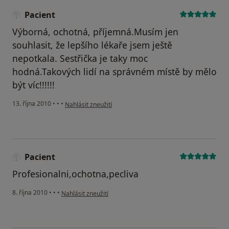
Pacient
Výborná, ochotná, příjemná.Musím jen
souhlasit, že lepšího lékaře jsem ještě
nepotkala. Sestřička je taky moc
hodná.Takových lidí na správném místě by mělo
být víc!!!!!!
podle názoru uživatele Pacient
13. října 2010
•
•
•
Nahlásit zneužití
Pacient
Profesionalni,ochotna,pecliva
podle názoru uživatele Pacient
8. října 2010
•
•
•
Nahlásit zneužití