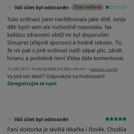
Váš účet byl odstraněn
Číslo ověřené
Tuto ordinaci jsem navštěvovala jako dítě, svoje
děti bych sem ale rozhodně neposlala. Na
každou zdravotní obtíž mi byl doporučen
Sinupret (zřejmě sponzor) a hodně tekutin. To,
že mi pak v jiné ordinaci našli zápal plic, zánět
hrtanu a podobně není třeba dále komentovat.
podle názoru uživatele Vá
10. září 2017
•
Praktický lékař pro děti a dorost
•
•
Nahlásit zneužití
Vy jste ten lékař? Odpovězte na hodnocení!
Zaregistrujte se nyní
Váš účet byl odstraněn
Paní doktorka je skvělá lékařka i člověk. Chodila