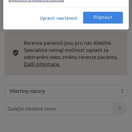
Přijmout
Upravit nastavení
39 názorů
Recenze pacientů jsou pro nás důležité.
Specialisté nemají možnost zaplatit za
odstranění nebo změnu recenze pacienta.
Další informace o názorech
Další informace.
Hledejte v názorech