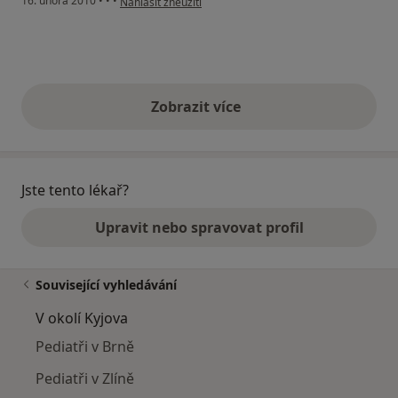
16. února 2010
•
•
•
Nahlásit zneužití
Zobrazit více
výše uvedené názory
Jste tento lékař?
Upravit nebo spravovat profil
Související vyhledávání
V okolí Kyjova
Pediatři v Brně
Pediatři v Zlíně