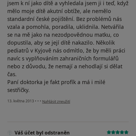
jsem k ní jako dítě a vyhledala jsem ji i teď, když
mělo moje dítě akutní obtíže, ale nemělo
standardní české pojištění. Bez problémů nás
vzala a pomohla, poradila, uklidnila. Netvářila
se na mě jako na nezodpovědnou matku, co
dopustila, aby se její dítě nakazilo. Několik
pediatrů v Kyjově nás odmítlo, že by měli práci
navíc s vyplňováním zahraničních formulářů
nebo z důvodu, že nemají a nehodlají si dělat
čas.
Paní doktorka je fakt profík a má i milé
sestřičky.
podle názoru uživatele Váš účet byl odstraněn
13. května 2013
•
•
•
Nahlásit zneužití
Váš účet byl odstraněn