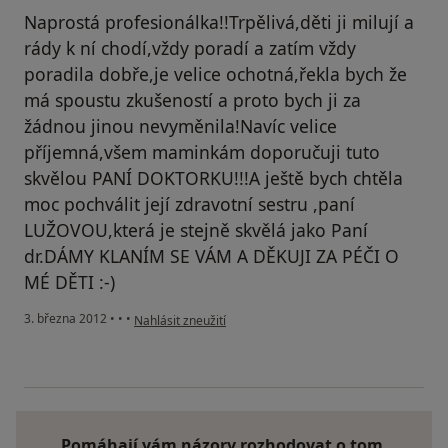
Naprostá profesionálka!!Trpělivá,děti ji milují a
rády k ní chodí,vždy poradí a zatím vždy
poradila dobře,je velice ochotná,řekla bych že
má spoustu zkušeností a proto bych ji za
žádnou jinou nevyměnila!Navíc velice
příjemná,všem maminkám doporučuji tuto
skvělou PANÍ DOKTORKU!!!A ještě bych chtěla
moc pochválit její zdravotní sestru ,paní
LUŽOVOU,která je stejně skvělá jako Paní
dr.DÁMY KLANÍM SE VÁM A DĚKUJI ZA PÉČI O
MÉ DĚTI :-)
podle názoru uživatele Váš účet byl odstraněn
3. března 2012
•
•
•
Nahlásit zneužití
Pomáhají vám názory rozhodovat o tom,