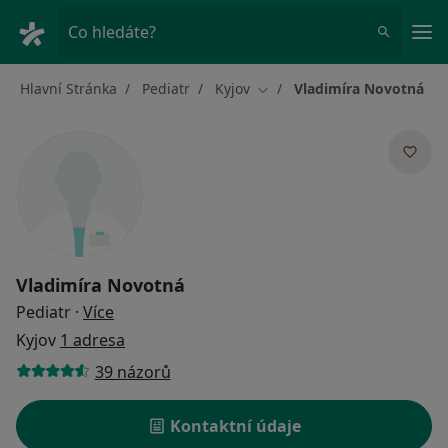
Hla
Co hledáte?
Hlavní Stránka
Pediatr
Kyjov
Vladimíra Novotná
Změna města
Vladimíra Novotná
o specializacích
Pediatr
·
Více
Kyjov
1 adresa
39 názorů
Kontaktní údaje