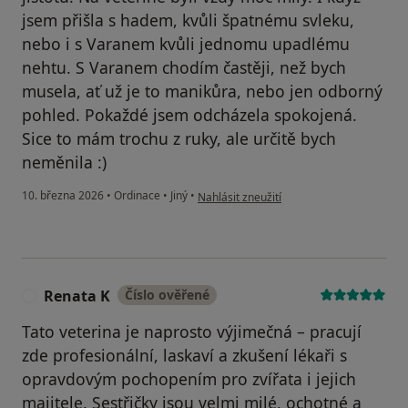
jsem přišla s hadem, kvůli špatnému svleku,
nebo i s Varanem kvůli jednomu upadlému
nehtu. S Varanem chodím častěji, než bych
musela, ať už je to manikůra, nebo jen odborný
pohled. Pokaždé jsem odcházela spokojená.
Sice to mám trochu z ruky, ale určitě bych
neměnila :)
podle názoru uživatele Lucie
10. března 2026
•
Ordinace
•
Jiný
•
Nahlásit zneužití
Renata K
Číslo ověřené
R
Tato veterina je naprosto výjimečná – pracují
zde profesionální, laskaví a zkušení lékaři s
opravdovým pochopením pro zvířata i jejich
majitele. Sestřičky jsou velmi milé, ochotné a