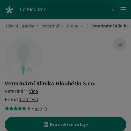
Hla
Co hledáte?
Hlavní Stránka
Veterinář
Praha
Veterinární Klinika 
Změna města
Veterinární Klinika Hloubětín S.r.o.
o specializacích
Veterinář
·
Více
Praha
1 adresa
6 názorů
Kontaktní údaje