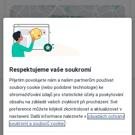
Přiblížit mapu
se otevře v nové záložce
Dostupnost
Na této adrese online kalendář není aktivní
Co mám v takové situaci udělat?
Více
o adrese
Respektujeme vaše soukromí
Přijetím povolujete nám a našim partnerům používat
soubory cookie (nebo podobné technologie) ke
Názory
shromažďování údajů pro statistické účely a poskytování
obsahu na základě vašich zvyklostí při procházení. Své
Přidejte svůj názor
preference můžete kdykoli zkontrolovat a aktualizovat v
nastavení. Další informace naleznete v
zásadách ochrany
soukromí a souborů cookie.
6 názorů