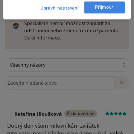
Přijmout
Upravit nastavení
Recenze pacientů jsou pro nás důležité.
Specialisté nemají možnost zaplatit za
odstranění nebo změnu recenze pacienta.
Další informace o názorech
Další informace.
Hledejte v názorech
Kateřina Hloušková
Číslo ověřené
K
Dobrý den všem milovníkům zvířátek,
tuto veterinární kliniku vřele doporučuji. Velké