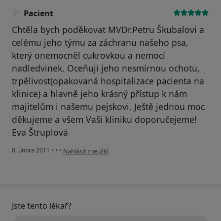
Pacient
Chtěla bych poděkovat MVDr.Petru Škubalovi a
celému jeho týmu za záchranu našeho psa,
který onemocněl cukrovkou a nemocí
nadledvinek. Oceňuji jeho nesmírnou ochotu,
trpělivost(opakovaná hospitalizace pacienta na
klinice) a hlavně jeho krásný přístup k nám
majitelům i našemu pejskovi. Ještě jednou moc
děkujeme a všem Vaši kliniku doporučejeme!
Eva Štruplová
podle názoru uživatele Pacient
8. února 2011
•
•
•
Nahlásit zneužití
Jste tento lékař?