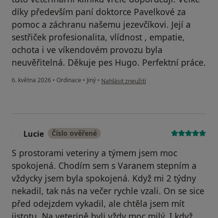
díky především paní doktorce Pavelkové za
pomoc a záchranu našemu jezevčíkovi. Její a
sestřiček profesionalita, vlídnost , empatie,
ochota i ve víkendovém provozu byla
neuvěřitelná. Děkuje pes Hugo. Perfektní práce.
podle názoru uživatele Kateřina Hloušková
6. května 2026
•
Ordinace
•
Jiný
•
Nahlásit zneužití
Lucie
Číslo ověřené
L
S prostorami veteriny a týmem jsem moc
spokojená. Chodím sem s Varanem stepním a
vždycky jsem byla spokojená. Když mi 2 týdny
nekadil, tak nás na večer rychle vzali. On se sice
před odejzdem vykadil, ale chtěla jsem mít
jistotu. Na veterině byli vždy moc milý. I když