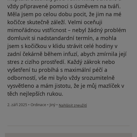
vždy připravené pomoci s úsměvem na tváři.
Měla jsem po celou dobu pocit, že jim na mé
kočičce skutečně záleží. Velmi oceňuji
mimořádnou vstřícnost – nebyl žádný problém
domluvit si nadstandardní termín, a mohla
jsem s kočičkou v klidu strávit celé hodiny v
zadní čekárně během infuzí, abych zmírnila její
stres z cizího prostředí. Každý zákrok nebo
vyšetření tu probíhá s maximální péčí a
odborností, vše mi bylo vždy srozumitelně
vysvětleno a mám jistotu, že je můj mazlíček v
těch nejlepších rukou.
podle názoru uživatele Renata K
2. září 2025
•
Ordinace
•
Jiný
•
Nahlásit zneužití