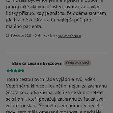
to musela být velice jemná a precizní odborná
práce) také aktivně účasten, nýbrž i za skvělý
lidský přístup, kdy je znát to, že oběma stranám
jde hlavně o zdraví a tu nejlepší péči pro
malého pacienta.
podle názoru uživatele Jana Bočáňová, 
29. listopadu 2023
•
Ordinace
•
Jiný
•
Nahlásit zneužití
Blanka Lesana Brázdová
Číslo ověřené
B
Touto cestou bych ráda vyjádřila svůj vděk
Veterinární klinice Hloubětín, nejen za záchranu
života kocourka Čičina, ale i za možnost setkat
se s lidmi, kteří považují záchranu zvířat za své
životní poslání. Sháněla jsem pomoc v neděli,
tedy jsem měla omezené možnosti a nechtěla