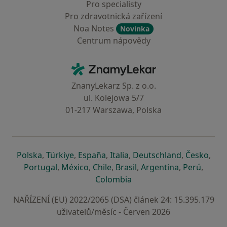
Pro specialisty
Pro zdravotnická zařízení
Noa Notes
Novinka
Centrum nápovědy
Kontakt
ZnamyLekar - Hlavní stránka
ZnanyLekarz Sp. z o.o.
ul. Kolejowa 5/7
01-217 Warszawa, Polska
se otevře v nové záložce
se otevře v nové záložce
se otevře v nové záložce
se otevře v nové záložce
se otevře v 
se o
Polska
,
Türkiye
,
España
,
Italia
,
Deutschland
,
Česko
,
se otevře v nové záložce
se otevře v nové záložce
se otevře v nové záložce
se otevře v nové záložc
se otevře v 
se ote
Portugal
,
México
,
Chile
,
Brasil
,
Argentina
,
Perú
,
se otevře v nové záložce
Colombia
NAŘÍZENÍ (EU) 2022/2065 (DSA) článek 24: 15.395.179
uživatelů/měsíc - Červen 2026