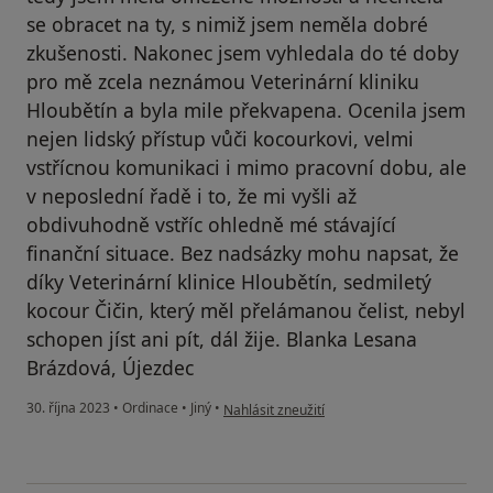
se obracet na ty, s nimiž jsem neměla dobré
zkušenosti. Nakonec jsem vyhledala do té doby
pro mě zcela neznámou Veterinární kliniku
Hloubětín a byla mile překvapena. Ocenila jsem
nejen lidský přístup vůči kocourkovi, velmi
vstřícnou komunikaci i mimo pracovní dobu, ale
v neposlední řadě i to, že mi vyšli až
obdivuhodně vstříc ohledně mé stávající
finanční situace. Bez nadsázky mohu napsat, že
díky Veterinární klinice Hloubětín, sedmiletý
kocour Čičin, který měl přelámanou čelist, nebyl
schopen jíst ani pít, dál žije. Blanka Lesana
Brázdová, Újezdec
podle názoru uživatele Blanka Lesana Bráz
30. října 2023
•
Ordinace
•
Jiný
•
Nahlásit zneužití