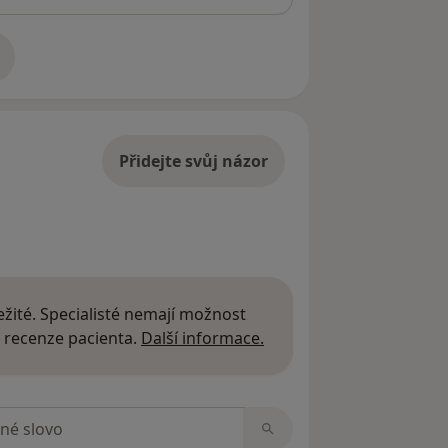
adrese
Přidejte svůj názor
žité. Specialisté nemají možnost
Další informace o názor
 recenze pacienta.
Další informace.
zorech