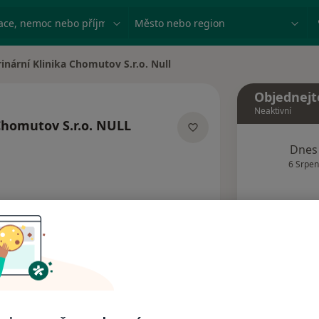
ace, nemoc nebo příjmení
Město nebo region
inární Klinika Chomutov S.r.o. Null
sta
Objednejt
Neaktivní
Chomutov S.r.o. NULL
izacích
Dnes
6 Srpen
Tento 
Rezervovat termín
Názory pacientů (2)