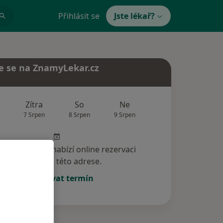
Přihlásit se
Jste lékař?
e se na ZnamyLekar.cz
Zítra
So
Ne
Po
Út
7 Srpen
8 Srpen
9 Srpen
10 Srpen
11 Srp
specialista nenabízí online rezervaci
termínu na této adrese.
Rezervovat termín