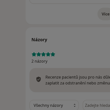
Více
o 
Názory
2 názory
Recenze pacientů jsou pro nás důle
zaplatit za odstranění nebo změnu
Hledejte v ná