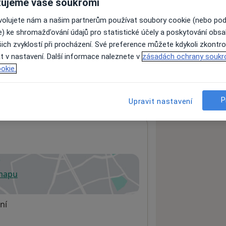
ujeme vaše soukromí
ovolujete nám a našim partnerům používat soubory cookie (nebo po
e) ke shromažďování údajů pro statistické účely a poskytování obs
ách nejsou k dispozici
ich zvyklostí při procházení. Své preference můžete kdykoli zkontro
ádné informace o svých službách.
t v nastavení. Další informace naleznete v
zásadách ochrany soukr
okie.
P
Upravit nastavení
 mapu
 otevře v nové záložce
ní