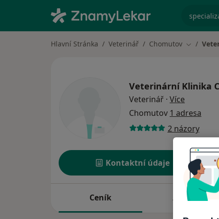
specializ
Hlavní Stránka
Veterinář
Chomutov
Veter
Změna mě
Veterinární Klinika 
o special
Veterinář
·
Více
Chomutov
1 adresa
2 názory
Kontaktní údaje
Ceník
Adresy