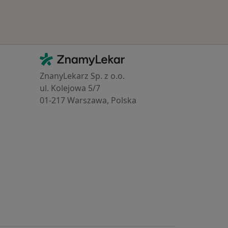
Kontakt
ZnamyLekar - Hlavní stránka
ZnanyLekarz Sp. z o.o.
ul. Kolejowa 5/7
01-217 Warszawa, Polska