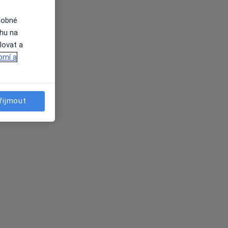
dobné
ahu na
lovat a
omí a
řijmout