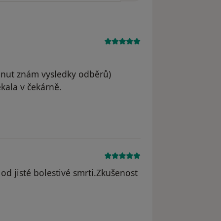
inut znám vysledky odběrů)
kala v čekárně.
le PJ
od jisté bolestivé smrti.Zkušenost