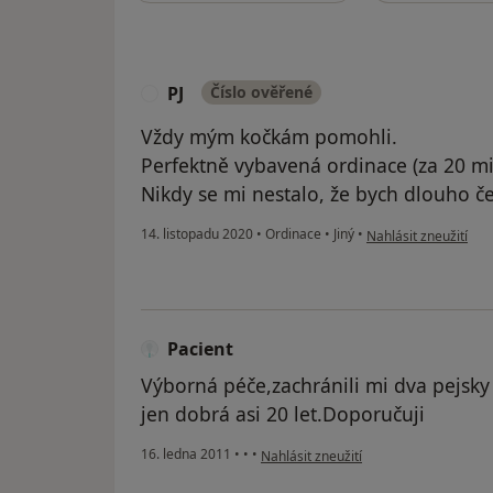
PJ
Číslo ověřené
P
Vždy mým kočkám pomohli.
Perfektně vybavená ordinace (za 20 m
Nikdy se mi nestalo, že bych dlouho če
podle názoru uživate
14. listopadu 2020
•
Ordinace
•
Jiný
•
Nahlásit zneužití
Pacient
Výborná péče,zachránili mi dva pejsky 
jen dobrá asi 20 let.Doporučuji
podle názoru uživatele Pacient
16. ledna 2011
•
•
•
Nahlásit zneužití