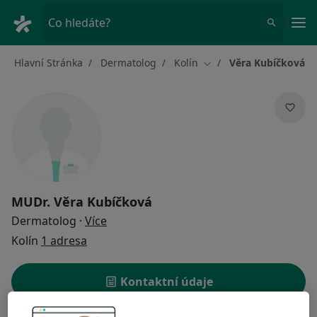
Hla
Co hledáte?
Hlavní Stránka
Dermatolog
Kolín
Věra Kubíčková
Změna města
MUDr.
Věra Kubíčková
o specializacích
Dermatolog
·
Více
Kolín
1 adresa
Kontaktní údaje