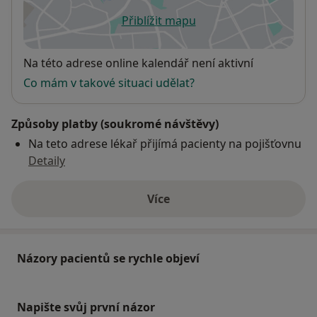
Přiblížit mapu
se otevře v nové záložce
Dostupnost
Na této adrese online kalendář není aktivní
Co mám v takové situaci udělat?
Způsoby platby (soukromé návštěvy)
Na teto adrese lékař přijímá pacienty na pojišťovnu
Detaily
Více
o adrese
Názory pacientů se rychle objeví
Napište svůj první názor