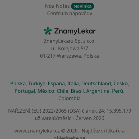
Noa Notes
Novinka
Centrum nápovědy
Kontakt
ZnamyLekar - Hlavní stránka
ZnanyLekarz Sp. z o.o.
ul. Kolejowa 5/7
01-217 Warszawa, Polska
se otevře v nové záložce
se otevře v nové záložce
se otevře v nové záložce
se otevře v nové záložce
se otevře v 
se o
Polska
,
Türkiye
,
España
,
Italia
,
Deutschland
,
Česko
,
se otevře v nové záložce
se otevře v nové záložce
se otevře v nové záložce
se otevře v nové záložc
se otevře v 
se ote
Portugal
,
México
,
Chile
,
Brasil
,
Argentina
,
Perú
,
se otevře v nové záložce
Colombia
NAŘÍZENÍ (EU) 2022/2065 (DSA) článek 24: 15.395.179
uživatelů/měsíc - Červen 2026
www.znamylekar.cz © 2026 - Najděte si lékaře a
objednejte se