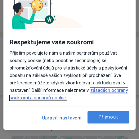
Rezervovat termín
Ceník
Adresy
Názory pacientů
Respektujeme vaše soukromí
Ceník
Přijetím povolujete nám a našim partnerům používat
Informace o službách a cenách nejsou k dispozici
soubory cookie (nebo podobné technologie) ke
Tento specialista ještě nepřidával žádné informace o
shromažďování údajů pro statistické účely a poskytování
svých službách.
obsahu na základě vašich zvyklostí při procházení. Své
preference můžete kdykoli zkontrolovat a aktualizovat v
nastavení. Další informace naleznete v
zásadách ochrany
soukromí a souborů cookie.
Adresa
Přijmout
Upravit nastavení
Kožní ambulance
Roháčova 291,
Kolín
28002