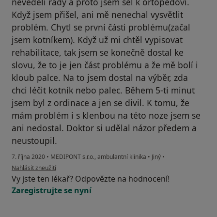
nevěděli rady a proto jsem šel k ortopedovi.
Když jsem přišel, ani mě nenechal vysvětlit
problém. Chytl se první části problému(začal
jsem kotníkem). Když už mi chtěl vypisovat
rehabilitace, tak jsem se konečně dostal ke
slovu, že to je jen část problému a že mě bolí i
kloub palce. Na to jsem dostal na výběr, zda
chci léčit kotník nebo palec. Během 5-ti minut
jsem byl z ordinace a jen se divil. K tomu, že
mám problém i s klenbou na této noze jsem se
ani nedostal. Doktor si udělal názor předem a
neustoupil.
7. října 2020
•
MEDIPONT s.r.o., ambulantní klinika
•
Jiný
•
podle názoru uživatele Daniel Matoušek
Nahlásit zneužití
Vy jste ten lékař? Odpovězte na hodnocení!
Zaregistrujte se nyní