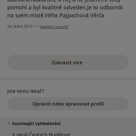
pomohl a byl kvalitně odveden.Je to odborník
na svém místě.Věřte.Pajpachová Věrča
podle názoru uživatele Váš účet byl odstraněn
24. ledna 2012
•
•
•
Nahlásit zneužití
Zobrazit více
výše uvedené názory
Jste tento lékař?
Upravit nebo spravovat profil
Související vyhledávání
V okolí Českých Budějovic