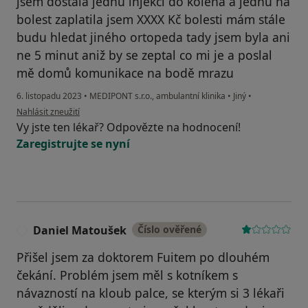
jsem dostala jednu injekci do kolena a jednu na
bolest zaplatila jsem XXXX Kč bolesti mám stále
budu hledat jiného ortopeda tady jsem byla ani
ne 5 minut aniž by se zeptal co mi je a poslal
mě domů komunikace na bodě mrazu
6. listopadu 2023
•
MEDIPONT s.r.o., ambulantní klinika
•
Jiný
•
podle názoru uživatele M.D.
Nahlásit zneužití
Vy jste ten lékař? Odpovězte na hodnocení!
Zaregistrujte se nyní
Daniel Matoušek
Číslo ověřené
D
Přišel jsem za doktorem Fuitem po dlouhém
čekání. Problém jsem měl s kotníkem s
návazností na kloub palce, se kterým si 3 lékaři