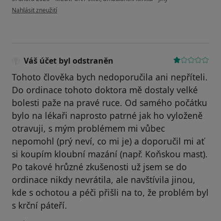
podle názoru uživatele Dobisarova
Nahlásit zneužití
Váš účet byl odstraněn
Tohoto člověka bych nedoporučila ani nepříteli.
Do ordinace tohoto doktora mě dostaly velké
bolesti paže na pravé ruce. Od samého počátku
bylo na lékaři naprosto patrné jak ho vyloženě
otravuji, s mým problémem mi vůbec
nepomohl (prý neví, co mi je) a doporučil mi ať
si koupím kloubní mazání (např. Koňskou mast).
Po takové hrůzné zkušenosti už jsem se do
ordinace nikdy nevrátila, ale navštívila jinou,
kde s ochotou a péči přišli na to, že problém byl
s krční páteří.