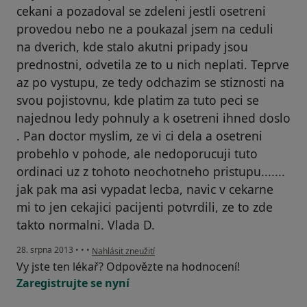
cekani a pozadoval se zdeleni jestli osetreni
provedou nebo ne a poukazal jsem na ceduli
na dverich, kde stalo akutni pripady jsou
prednostni, odvetila ze to u nich neplati. Teprve
az po vystupu, ze tedy odchazim se stiznosti na
svou pojistovnu, kde platim za tuto peci se
najednou ledy pohnuly a k osetreni ihned doslo
. Pan doctor myslim, ze vi ci dela a osetreni
probehlo v pohode, ale nedoporucuji tuto
ordinaci uz z tohoto neochotneho pristupu.......
jak pak ma asi vypadat lecba, navic v cekarne
mi to jen cekajici pacijenti potvrdili, ze to zde
takto normalni. Vlada D.
podle názoru uživatele Váš účet byl odstraněn
28. srpna 2013
•
•
•
Nahlásit zneužití
Vy jste ten lékař? Odpovězte na hodnocení!
Zaregistrujte se nyní