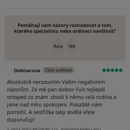
Pomáhají vám názory rozhodovat o tom,
kterého specialistu nebo ordinaci navštívit?
Ano
Ne
Dobisarova
Číslo ověřené
D
Absolutně nerozumím Vašim negativním
názorům. Za mě pan doktor Fuit nejlepší
ortoped co znám .chodi k němu celá rodina a
jsme nad míru spokojeni. Pokaždé nám
pomohl. A sestřička taky skvělá vřele
doporučuji!
5. února 2020
•
MEDIPONT s.r.o., ambulantní klinika
•
Jiný
•