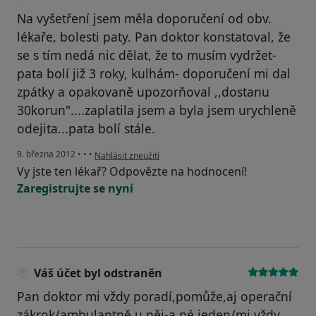
Na vyšetření jsem měla doporučení od obv.
lékaře, bolesti paty. Pan doktor konstatoval, že
se s tím nedá nic dělat, že to musím vydržet-
pata bolí již 3 roky, kulhám- doporučení mi dal
zpátky a opakovaně upozorňoval ,,dostanu
30korun"....zaplatila jsem a byla jsem urychleně
odejita...pata bolí stále.
podle názoru uživatele a.r.
9. března 2012
•
•
•
Nahlásit zneužití
Vy jste ten lékař? Odpovězte na hodnocení!
Zaregistrujte se nyní
Váš účet byl odstraněn
Pan doktor mi vždy poradí,pomůže,aj operační
zákrok/ambulantně u něj-a né jeden/mi vždy