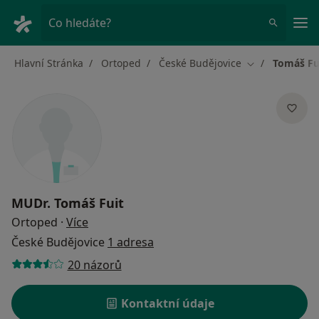
Hla
Co hledáte?
Hlavní Stránka
Ortoped
České Budějovice
Tomáš Fu
Změna města
MUDr.
Tomáš Fuit
o specializacích
Ortoped
·
Více
České Budějovice
1 adresa
20 názorů
Kontaktní údaje