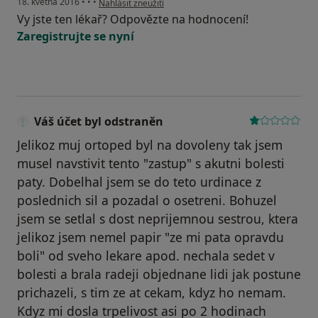
18. května 2016
•
•
•
Nahlásit zneužití
Vy jste ten lékař? Odpovězte na hodnocení!
Zaregistrujte se nyní
Váš účet byl odstraněn
Jelikoz muj ortoped byl na dovoleny tak jsem
musel navstivit tento "zastup" s akutni bolesti
paty. Dobelhal jsem se do teto urdinace z
poslednich sil a pozadal o osetreni. Bohuzel
jsem se setlal s dost neprijemnou sestrou, ktera
jelikoz jsem nemel papir "ze mi pata opravdu
boli" od sveho lekare apod. nechala sedet v
bolesti a brala radeji objednane lidi jak postune
prichazeli, s tim ze at cekam, kdyz ho nemam.
Kdyz mi dosla trpelivost asi po 2 hodinach