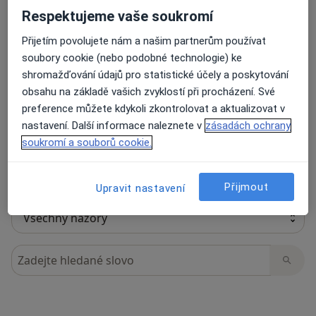
Respektujeme vaše soukromí
Přijetím povolujete nám a našim partnerům používat
20 názorů
soubory cookie (nebo podobné technologie) ke
shromažďování údajů pro statistické účely a poskytování
obsahu na základě vašich zvyklostí při procházení. Své
Recenze pacientů jsou pro nás důležité.
preference můžete kdykoli zkontrolovat a aktualizovat v
Specialisté nemají možnost zaplatit za
nastavení. Další informace naleznete v
zásadách ochrany
odstranění nebo změnu recenze pacienta.
soukromí a souborů cookie.
Další informace o názorech
Další informace.
Přijmout
Upravit nastavení
Hledejte v názorech