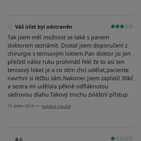
Váš účet byl odstraněn
Tak jsem měl možnost se také s panem
doktorem seznámit. Dostal jsem doporučení z
chirurgie s tenisovým loktem.Pan doktor jsi jen
přečetl nález ruku prohmátl řekl že to asi ten
tenisový loket je a co stím chci udělat,paciente
navrhni si léčbu sám.Nakonec jsem zaplatil 30kč
a sestra mi udělala pěkně odfláknutou
sádrovou dlahu.Takový trochu zvláštní přístup
podle názoru uživatele Váš účet byl odstraněn
15. ledna 2013
•
•
•
Nahlásit zneužití
a.r.
A