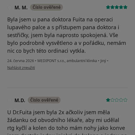
M. M.
Číslo ověřené
M
Byla jsem u pana doktora Fuita na operaci
lupavého palce a s přístupem pana doktora i
sestřičky, jsem byla naprosto spokojená. Vše
bylo podrobně vysvětleno a v pořádku, nemám
nic co bych této ordinaci vytkla.
24. června 2026
•
MEDIPONT s.r.o., ambulantní klinika
•
Jiný
•
podle názoru uživatele M. M.
Nahlásit zneužití
M.D.
Číslo ověřené
M
U Dr.Fuita jsem byla 2x ačkoliv jsem měla
žádanku od obvodního lékaře, aby mi udělal
rtg kyčlí a kolen do toho mám nohy jako konve