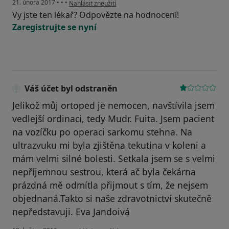
podle názoru uživatele Váš účet byl odstraněn
21. února 2017
•
•
•
Nahlásit zneužití
Vy jste ten lékař? Odpovězte na hodnocení!
Zaregistrujte se nyní
Váš účet byl odstraněn
Jelikož můj ortoped je nemocen, navštívila jsem
vedlejší ordinaci, tedy Mudr. Fuita. Jsem pacient
na vozíčku po operaci sarkomu stehna. Na
ultrazvuku mi byla zjištěna tekutina v koleni a
mám velmi silné bolesti. Setkala jsem se s velmi
nepříjemnou sestrou, která ač byla čekárna
prázdná mě odmítla přijmout s tím, že nejsem
objednaná.Takto si naše zdravotnictví skutečně
nepředstavuji. Eva Jandoivá
podle názoru uživatele Váš účet byl odstraněn