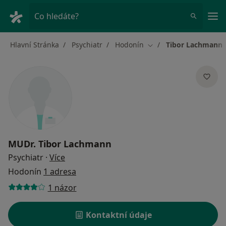
Hla
Co hledáte?
Hlavní Stránka
Psychiatr
Hodonín
Tibor Lachmann
Změna města
MUDr.
Tibor Lachmann
o specializacích
Psychiatr
·
Více
Hodonín
1 adresa
1 názor
Kontaktní údaje