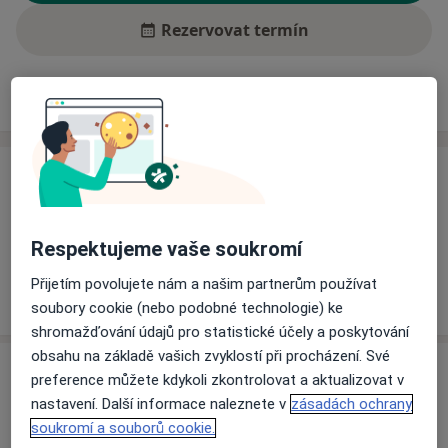
Rezervovat termín
Ceník
Adresy
Názory pacientů (1)
Ceník
Informace o službách a cenách nejsou k dispozici
Tento specialista ještě nepřidával žádné informace o
Respektujeme vaše soukromí
svých službách.
Přijetím povolujete nám a našim partnerům používat
soubory cookie (nebo podobné technologie) ke
shromažďování údajů pro statistické účely a poskytování
obsahu na základě vašich zvyklostí při procházení. Své
Adresa
preference můžete kdykoli zkontrolovat a aktualizovat v
nastavení. Další informace naleznete v
zásadách ochrany
Psychiatrická ambulance
soukromí a souborů cookie.
Horní Valy 4,
Hodonín
69501