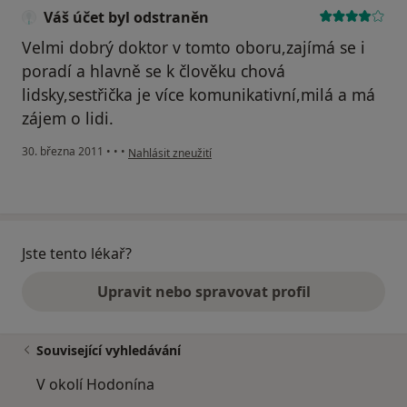
Váš účet byl odstraněn
Velmi dobrý doktor v tomto oboru,zajímá se i
poradí a hlavně se k člověku chová
lidsky,sestřička je více komunikativní,milá a má
zájem o lidi.
podle názoru uživatele Váš účet byl odstraněn
30. března 2011
•
•
•
Nahlásit zneužití
Jste tento lékař?
Upravit nebo spravovat profil
Související vyhledávání
V okolí Hodonína