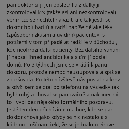
pan doktor si jí jen poslechl a z dálky jí
zkontroloval krk (takže asi ani nezkontroloval)
věřím ,že se nechtěl nakazit, ale tak jestli se
doktor bojí bacilů a radši napíše nějaké léky
(způsobem zkusím a uvidím) pacientovi s
potížemi v tom případě ať radši je v důchodu ,
kde neohrozí další pacienty. Bez dalšího váhání
jí napsal ihned antibiotika a s tím jí poslal
domů. Po 3 týdnech jsme se vrátili k panu
doktoru, protože nemoc neustupovala a spíš se
zhoršovala. Po této návštěvě nás poslal na krev
a když jsem se ptal po telefonu na výsledky tak
byl hrubý a choval se panovačně a nakonec mi
to i vypl bez nějakého formálního pozdravu.
Ještě ten den přicházíme osobně, kde se pan
doktor chová jako kdyby se nic nestalo a s
klidnou duší nám řekl, že se jednalo o virové