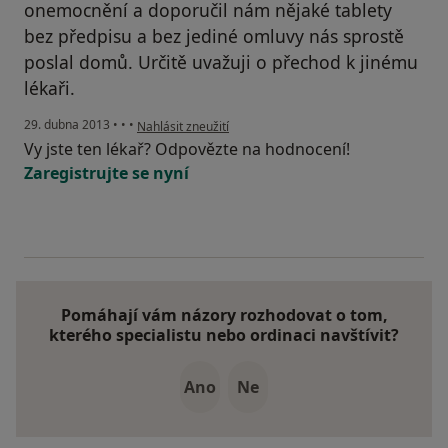
onemocnění a doporučil nám nějaké tablety
bez předpisu a bez jediné omluvy nás sprostě
poslal domů. Určitě uvažuji o přechod k jinému
lékaři.
podle názoru uživatele Váš účet byl odstraněn
29. dubna 2013
•
•
•
Nahlásit zneužití
Vy jste ten lékař? Odpovězte na hodnocení!
Zaregistrujte se nyní
Pomáhají vám názory rozhodovat o tom,
kterého specialistu nebo ordinaci navštívit?
Ano
Ne