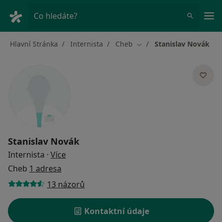
Hla
Co hledáte?
Hlavní Stránka
Internista
Cheb
Stanislav Novák
Změna města
Stanislav Novák
o specializacích
Internista
·
Více
Cheb
1 adresa
13 názorů
Kontaktní údaje