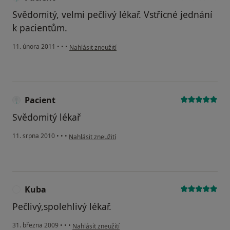
Svědomitý, velmi pečlivý lékař. Vstřícné jednání
k pacientům.
podle názoru uživatele Pacient
11. února 2011
•
•
•
Nahlásit zneužití
Pacient
Svědomitý lékař
podle názoru uživatele Pacient
11. srpna 2010
•
•
•
Nahlásit zneužití
Kuba
K
Pečlivý,spolehlivý lékař.
podle názoru uživatele Kuba
31. března 2009
•
•
•
Nahlásit zneužití