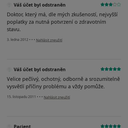
Váš účet byl odstraněn
Doktor, který má, dle mých zkušeností, nejvyšší
poplatky za nutná potvrzení o zdravotním
stavu.
podle názoru uživatele Váš účet byl odstraněn
3. ledna 2012
•
•
•
Nahlásit zneužití
Váš účet byl odstraněn
Velice pečlivý, ochotný, odborně a srozumitelně
vysvětlí příčiny problému a vždy pomůže.
podle názoru uživatele Váš účet byl odstraněn
15. listopadu 2011
•
•
•
Nahlásit zneužití
Pacient