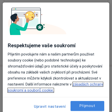
Přiblížit mapu
se otevře v nové záložce
Dostupnost
Na této adrese online kalendář není aktivní
Co mám v takové situaci udělat?
Respektujeme vaše soukromí
Více
Přijetím povolujete nám a našim partnerům používat
o adrese
soubory cookie (nebo podobné technologie) ke
shromažďování údajů pro statistické účely a poskytování
obsahu na základě vašich zvyklostí při procházení. Své
Názory
preference můžete kdykoli zkontrolovat a aktualizovat v
nastavení. Další informace naleznete v
zásadách ochrany
Přidejte svůj názor
soukromí a souborů cookie.
Přijmout
Upravit nastavení
13 názorů