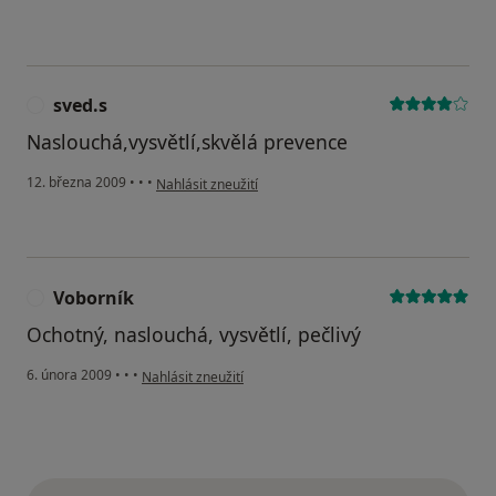
sved.s
S
Naslouchá,vysvětlí,skvělá prevence
podle názoru uživatele sved.s
12. března 2009
•
•
•
Nahlásit zneužití
Voborník
V
Ochotný, naslouchá, vysvětlí, pečlivý
podle názoru uživatele Voborník
6. února 2009
•
•
•
Nahlásit zneužití