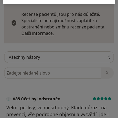
Recenze pacientů jsou pro nás důležité.
Specialisté nemají možnost zaplatit za
odstranění nebo změnu recenze pacienta.
Další informace o názorech
Další informace.
Hledejte v názorech
Váš účet byl odstraněn
Velmi pečlivý, velmi schopný. Klade důraz i na
prevenci, vše podrobně objasní a vysvětlí, jde i