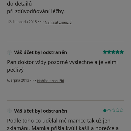
do detailů
při zdůvodňování léčby.
podle názoru uživatele Váš účet byl odstraněn
12. listopadu 2015
•
•
•
Nahlásit zneužití
Váš účet byl odstraněn
Pan doktor vždy pozorně vyslechne a je velmi
pečlivý
podle názoru uživatele Váš účet byl odstraněn
6. srpna 2013
•
•
•
Nahlásit zneužití
Váš účet byl odstraněn
Podle toho co udělal mé mamce tak už jen
zklamání. Mamka přišla kvůli kašli a horečce a