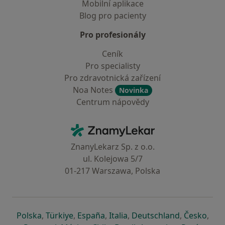
Mobilní aplikace
Blog pro pacienty
Pro profesionály
Ceník
Pro specialisty
Pro zdravotnická zařízení
Noa Notes
Novinka
Centrum nápovědy
Kontakt
ZnamyLekar - Hlavní stránka
ZnanyLekarz Sp. z o.o.
ul. Kolejowa 5/7
01-217 Warszawa, Polska
se otevře v nové záložce
se otevře v nové záložce
se otevře v nové záložce
se otevře v nové záložce
se otevře v 
se o
Polska
,
Türkiye
,
España
,
Italia
,
Deutschland
,
Česko
,