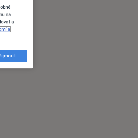
dobné
ahu na
lovat a
omí a
řijmout