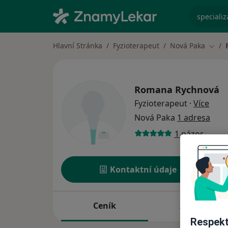
specializ
Hlavní Stránka
Fyzioterapeut
Nová Paka
Změn
Romana Rychnová
o spe
Fyzioterapeut
·
Více
Nová Paka
1 adresa
1 názor
Kontaktní údaje
Ceník
Adresy
Respekt