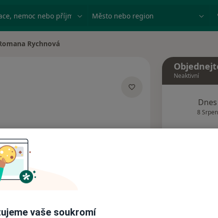
ace, nemoc nebo příjmení
Město nebo region
Romana Rychnová
a města
Objednejt
Neaktivní
cializacích
Dnes
8 Srpen
Tento 
Rezervovat termín
Názory pacientů (1)
ujeme vaše soukromí