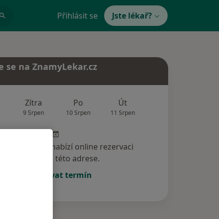
Přihlásit se
Jste lékař?
e se na ZnamyLekar.cz
Zítra
Po
Út
St
Čt
9 Srpen
10 Srpen
11 Srpen
12 Srpen
13 Srp
specialista nenabízí online rezervaci
termínu na této adrese.
Rezervovat termín