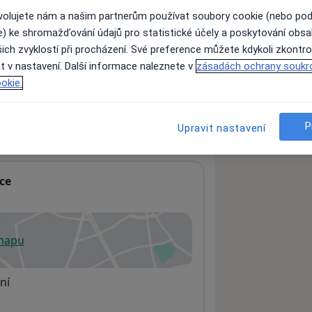
ovolujete nám a našim partnerům používat soubory cookie (nebo po
e) ke shromažďování údajů pro statistické účely a poskytování obs
ich zvyklostí při procházení. Své preference můžete kdykoli zkontro
ách nejsou k dispozici
t v nastavení. Další informace naleznete v
zásadách ochrany soukr
ádné informace o svých službách.
okie.
P
Upravit nastavení
ace
 mapu
 otevře v nové záložce
ní