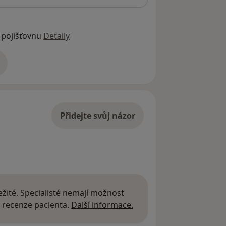
 pojišťovnu
Detaily
adrese
Přidejte svůj názor
žité. Specialisté nemají možnost
Další informace o názor
 recenze pacienta.
Další informace.