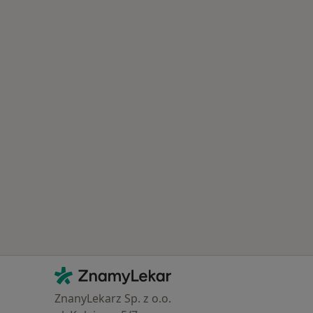
Kontakt
ZnamyLekar - Hlavní stránka
ZnanyLekarz Sp. z o.o.