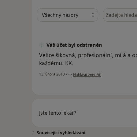
Hledejte v ná
Váš účet byl odstraněn
Velice šikovná, profesionální, milá a 
každému. KK.
podle názoru uživatele Váš účet byl o
13. února 2013
•
•
•
Nahlásit zneužití
Jste tento lékař?
Související vyhledávání