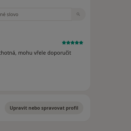
zorech
ochotná, mohu vřele doporučit
dstraněn
Upravit nebo spravovat profil