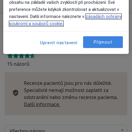
o adrese
obsahu na základě vašich zvyklostí při procházení. Své
preference můžete kdykoli zkontrolovat a aktualizovat v
nastavení. Další informace naleznete v
zásadách ochrany
Názory
soukromí a souborů cookie.
Přidejte svůj názor
Přijmout
Upravit nastavení
15 názorů
Recenze pacientů jsou pro nás důležité.
Specialisté nemají možnost zaplatit za
odstranění nebo změnu recenze pacienta.
Další informace o názorech
Další informace.