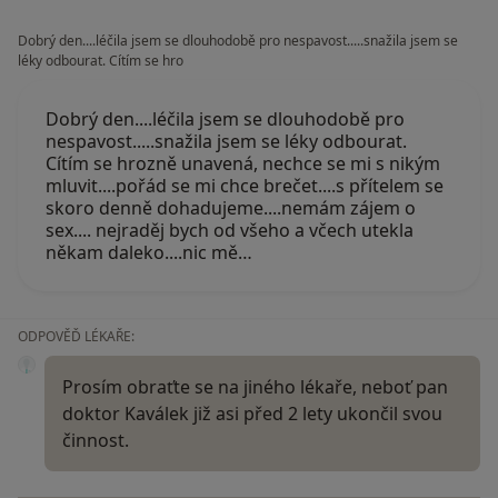
Dobrý den....léčila jsem se dlouhodobě pro nespavost.....snažila jsem se
léky odbourat. Cítím se hro
Dobrý den....léčila jsem se dlouhodobě pro
nespavost.....snažila jsem se léky odbourat.
Cítím se hrozně unavená, nechce se mi s nikým
mluvit....pořád se mi chce brečet....s přítelem se
skoro denně dohadujeme....nemám zájem o
sex.... nejraděj bych od všeho a včech utekla
někam daleko....nic mě…
ODPOVĚĎ LÉKAŘE:
Prosím obraťte se na jiného lékaře, neboť pan
doktor Kaválek již asi před 2 lety ukončil svou
činnost.