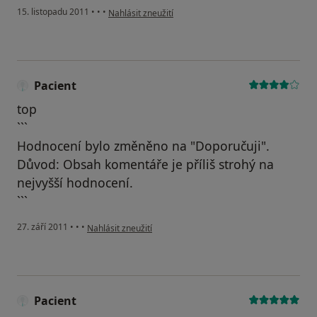
podle názoru uživatele Pacient
15. listopadu 2011
•
•
•
Nahlásit zneužití
Pacient
top
```
Hodnocení bylo změněno na "Doporučuji".
Důvod: Obsah komentáře je příliš strohý na
nejvyšší hodnocení.
```
podle názoru uživatele Pacient
27. září 2011
•
•
•
Nahlásit zneužití
Pacient