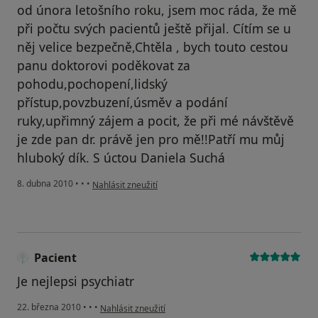
od února letošního roku, jsem moc ráda, že mě
při počtu svých pacientů ještě přijal. Cítím se u
něj velice bezpečně,Chtěla , bych touto cestou
panu doktorovi poděkovat za
pohodu,pochopení,lidský
přístup,povzbuzení,úsměv a podání
ruky,upřimný zájem a pocit, že při mé návštěvě
je zde pan dr. právě jen pro mě!!Patří mu můj
hluboký dík. S úctou Daniela Suchá
podle názoru uživatele Váš účet byl odstraněn
8. dubna 2010
•
•
•
Nahlásit zneužití
Pacient
Je nejlepsi psychiatr
podle názoru uživatele Pacient
22. března 2010
•
•
•
Nahlásit zneužití