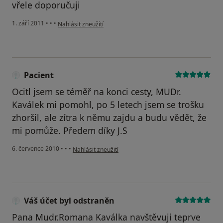
vřele doporučuji
podle názoru uživatele Pacient
1. září 2011
•
•
•
Nahlásit zneužití
Pacient
Ocitl jsem se téměř na konci cesty, MUDr.
Kaválek mi pomohl, po 5 letech jsem se trošku
zhoršil, ale zítra k němu zajdu a budu vědět, že
mi pomůže. Předem díky J.S
podle názoru uživatele Pacient
6. července 2010
•
•
•
Nahlásit zneužití
Váš účet byl odstraněn
Pana Mudr.Romana Kaválka navštěvuji teprve