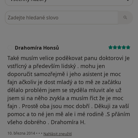
Hledejte v názorech
Drahomíra Honsů
D
Také musím velice poděkovat panu doktorovi Je
vstřícný a především lidský . mohu jen
doporučit samozřejmě i jeho asistent je moc
fajn ačkoliv je dost mladý a to mě ze začátku
dělalo problém jsem se styděla mluvit ale už
jsem si na něho zvykla a musím říct že je moc
fajn . Prostě oba jsou moc dobří . Děkuji za vaší
pomoc a to né jen mě ale i mé rodině .S přáním
všeho dobrého . Drahomíra H.
podle názoru uživatele Drahomíra Honsů
10. března 2014
•
•
•
Nahlásit zneužití