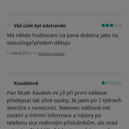
Váš účet byl odstraněn
Má někdo hodnocení na pana doktora jako na
sexuologa?předem děkuju
podle názoru uživatele Váš účet byl odstraněn
1. května 2012
•
•
•
Nahlásit zneužití
Koudelová
K
Pan Mudr. Kaválek mi již při první nášteve
předepsat tak silné opiáty, že jsem po 2 týdnech
skončila v nemocnici. Nakonec sděloval mé
osobní a intimní informace a názory po
telefonu sice rodinným příslušníkům, ale snad