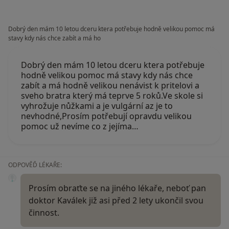
Dobrý den mám 10 letou dceru ktera potřebuje hodně velikou pomoc má
stavy kdy nás chce zabít a má ho
Dobrý den mám 10 letou dceru ktera potřebuje
hodně velikou pomoc má stavy kdy nás chce
zabít a má hodně velikou nenávist k pritelovi a
sveho bratra který má teprve 5 roků.Ve skole si
vyhrožuje nůžkami a je vulgární az je to
nevhodné,Prosím potřebují opravdu velikou
pomoc už nevíme co z jejíma…
ODPOVĚĎ LÉKAŘE:
Prosím obraťte se na jiného lékaře, neboť pan
doktor Kaválek již asi před 2 lety ukončil svou
činnost.