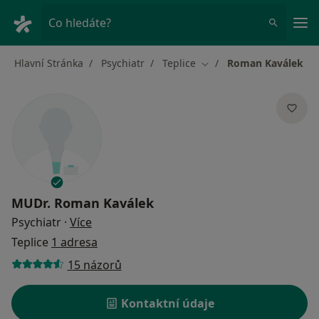
Hla
Co hledáte?
Hlavní Stránka
Psychiatr
Teplice
Roman Kaválek
Změna města
MUDr.
Roman Kaválek
o specializacích
Psychiatr
·
Více
Teplice
1 adresa
15 názorů
Kontaktní údaje