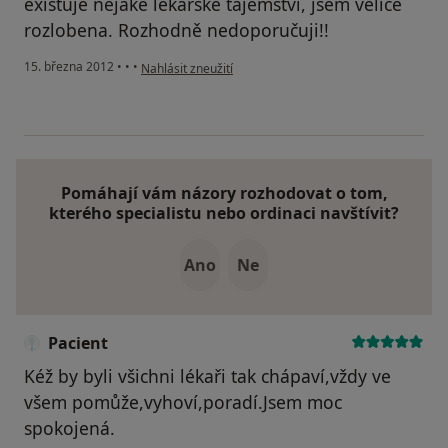
existuje nějaké lékařské tajemství, jsem velice
rozlobena. Rozhodně nedoporučuji!!
podle názoru uživatele Koudelová
15. března 2012
•
•
•
Nahlásit zneužití
Pomáhají vám názory rozhodovat o tom,
kterého specialistu nebo ordinaci navštívit?
Ano
Ne
Pacient
Kéž by byli všichni lékaři tak chápaví,vždy ve
všem pomůže,vyhoví,poradí.Jsem moc
spokojená.