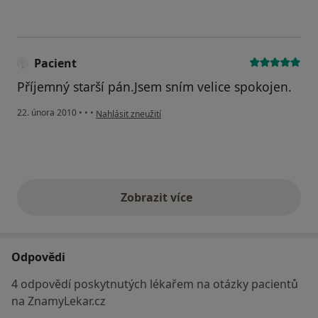
Pacient
Příjemný starší pán.Jsem sním velice spokojen.
podle názoru uživatele Pacient
22. února 2010
•
•
•
Nahlásit zneužití
Zobrazit více
výše uvedené názory
Odpovědi
4 odpovědí poskytnutých lékařem na otázky pacientů
na ZnamyLekar.cz