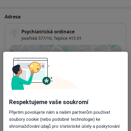
Adresa
Psychiatrická ordinace
Josefská 577/10,
Teplice
415 01
Přiblížit mapu
se otevře v nové záložce
Dostupnost
Na této adrese online kalendář není aktivní
Co mám v takové situaci udělat?
Způsoby platby (soukromé návštěvy)
Respektujeme vaše soukromí
Na teto adrese lékař přijímá pacienty na pojišťovnu
Přijetím povolujete nám a našim partnerům používat
Detaily
soubory cookie (nebo podobné technologie) ke
shromažďování údajů pro statistické účely a poskytování
Více