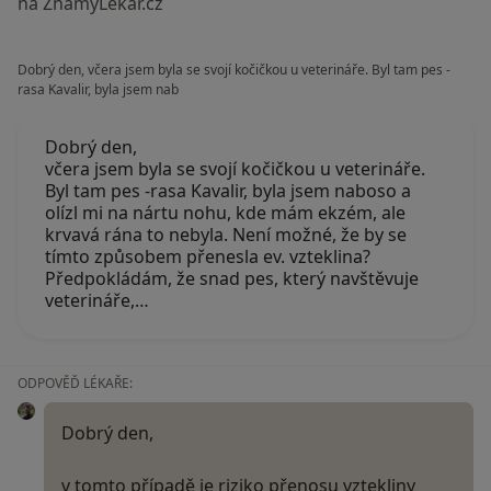
na ZnamyLekar.cz
Dobrý den, včera jsem byla se svojí kočičkou u veterináře. Byl tam pes -
rasa Kavalir, byla jsem nab
Dobrý den,
včera jsem byla se svojí kočičkou u veterináře.
Byl tam pes -rasa Kavalir, byla jsem naboso a
olízl mi na nártu nohu, kde mám ekzém, ale
krvavá rána to nebyla. Není možné, že by se
tímto způsobem přenesla ev. vzteklina?
Předpokládám, že snad pes, který navštěvuje
veterináře,…
ODPOVĚĎ LÉKAŘE:
Dobrý den,
v tomto případě je riziko přenosu vztekliny