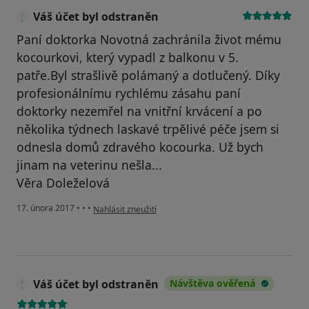
Váš účet byl odstraněn
Paní doktorka Novotná zachránila život mému
kocourkovi, který vypadl z balkonu v 5.
patře.Byl strašlivě polámaný a dotlučený. Díky
profesionálnímu rychlému zásahu paní
doktorky nezemřel na vnitřní krvácení a po
několika týdnech laskavé trpělivé péče jsem si
odnesla domů zdravého kocourka. Už bych
jinam na veterinu nešla...
Věra Doleželová
podle názoru uživatele Váš účet byl odstraněn
17. února 2017
•
•
•
Nahlásit zneužití
Váš účet byl odstraněn
Návštěva ověřená