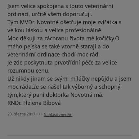
Jsem velice spokojena s touto veterinární
ordinací, určitě všem doporučuji.
Tým MVDr. Novotné ošetřuje moje zvířátka s
velkou láskou a velice profesionálně.
Moc děkuji za záchranu života mé kočičky.O
mého pejska se také vzorně starají a do
veterinární ordinace chodí moc rád.
Je zde poskytnuta prvotřídní péče za velice
rozumnou cenu.
Už nikdy jinam se svými miláčky nepůjdu a jsem
moc ráda,že se našel tak výborný a schopný
tým,který paní doktorka Novotná má.
RNDr. Helena Bíbová
podle názoru uživatele Váš účet byl odstraněn
20. března 2017
•
•
•
Nahlásit zneužití