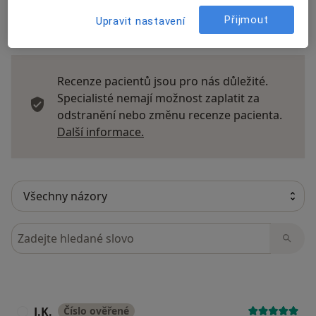
Přijmout
Upravit nastavení
26 názorů
Recenze pacientů jsou pro nás důležité.
Specialisté nemají možnost zaplatit za
odstranění nebo změnu recenze pacienta.
Další informace o názorech
Další informace.
Hledejte v názorech
J.K.
Číslo ověřené
J