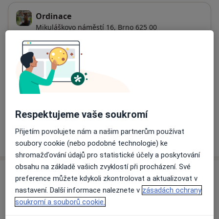
Ordinace
Mikuláškovo náměstí 16,
Brno
625 00
Přiblížit mapu
se otevře v nové záložce
Dostupnost
Na této adrese online kalendář není aktivní
Co mám v takové situaci udělat?
Respektujeme vaše soukromí
Přijetím povolujete nám a našim partnerům používat
Více
o adrese
soubory cookie (nebo podobné technologie) ke
shromažďování údajů pro statistické účely a poskytování
obsahu na základě vašich zvyklostí při procházení. Své
Názory
preference můžete kdykoli zkontrolovat a aktualizovat v
nastavení. Další informace naleznete v
zásadách ochrany
Přidejte svůj názor
soukromí a souborů cookie.