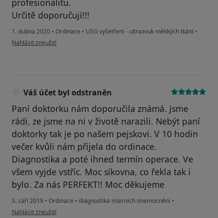
profesionalitu.
Určitě doporučuji!!!
1. dubna 2020
•
Ordinace
•
USG vyšetření - ultrazvuk měkkých tkání
•
podle názoru uživatele Lenka Vávrová
Nahlásit zneužití
Váš účet byl odstraněn
Paní doktorku nám doporučila známá. Jsme
rádi, ze jsme na ni v životě narazili. Nebýt paní
doktorky tak je po našem pejskovi. V 10 hodin
večer kvůli nám přijela do ordinace.
Diagnostika a poté ihned termín operace. Ve
všem vyjde vstříc. Moc sikovna, co řekla tak i
bylo. Za nás PERFEKT!! Moc děkujeme
5. září 2019
•
Ordinace
•
diagnostika interních onemocnění
•
podle názoru uživatele Váš účet byl odstraněn
Nahlásit zneužití