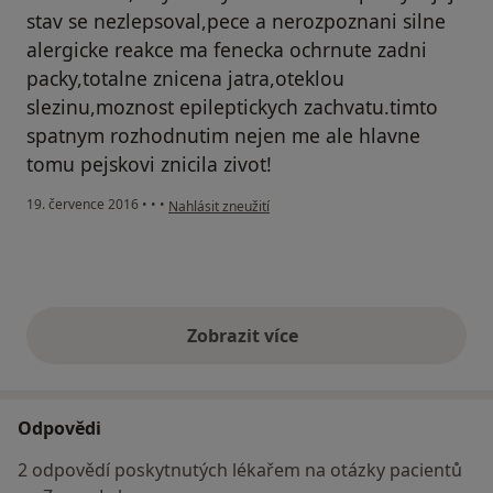
stav se nezlepsoval,pece a nerozpoznani silne
alergicke reakce ma fenecka ochrnute zadni
packy,totalne znicena jatra,oteklou
slezinu,moznost epileptickych zachvatu.timto
spatnym rozhodnutim nejen me ale hlavne
tomu pejskovi znicila zivot!
podle názoru uživatele Váš účet byl odstraněn
19. července 2016
•
•
•
Nahlásit zneužití
Zobrazit více
výše uvedené názory
Odpovědi
2 odpovědí poskytnutých lékařem na otázky pacientů