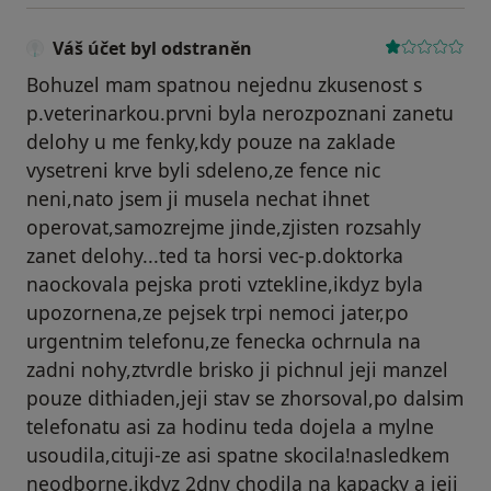
Váš účet byl odstraněn
Bohuzel mam spatnou nejednu zkusenost s
p.veterinarkou.prvni byla nerozpoznani zanetu
delohy u me fenky,kdy pouze na zaklade
vysetreni krve byli sdeleno,ze fence nic
neni,nato jsem ji musela nechat ihnet
operovat,samozrejme jinde,zjisten rozsahly
zanet delohy...ted ta horsi vec-p.doktorka
naockovala pejska proti vztekline,ikdyz byla
upozornena,ze pejsek trpi nemoci jater,po
urgentnim telefonu,ze fenecka ochrnula na
zadni nohy,ztvrdle brisko ji pichnul jeji manzel
pouze dithiaden,jeji stav se zhorsoval,po dalsim
telefonatu asi za hodinu teda dojela a mylne
usoudila,cituji-ze asi spatne skocila!nasledkem
neodborne,ikdyz 2dny chodila na kapacky a jeji