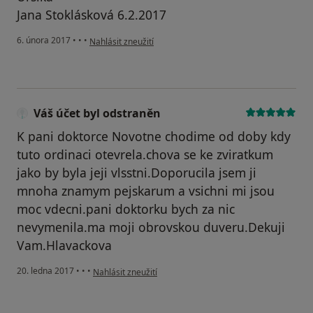
Jana Stoklásková 6.2.2017
podle názoru uživatele Váš účet byl odstraněn
6. února 2017
•
•
•
Nahlásit zneužití
Váš účet byl odstraněn
K pani doktorce Novotne chodime od doby kdy
tuto ordinaci otevrela.chova se ke zviratkum
jako by byla jeji vlsstni.Doporucila jsem ji
mnoha znamym pejskarum a vsichni mi jsou
moc vdecni.pani doktorku bych za nic
nevymenila.ma moji obrovskou duveru.Dekuji
Vam.Hlavackova
podle názoru uživatele Váš účet byl odstraněn
20. ledna 2017
•
•
•
Nahlásit zneužití