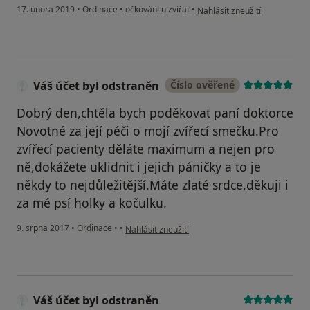
podle názoru uživatele Váš ú
17. února 2019
•
Ordinace
•
očkování u zvířat
•
Nahlásit zneužití
Váš účet byl odstraněn
Číslo ověřené
Dobrý den,chtěla bych poděkovat paní doktorce
Novotné za její péči o mojí zvířecí smečku.Pro
zvířecí pacienty děláte maximum a nejen pro
ně,dokážete uklidnit i jejich páničky a to je
někdy to nejdůležitější.Máte zlaté srdce,děkuji i
za mé psí holky a kočulku.
podle názoru uživatele Váš účet byl odstraněn
9. srpna 2017
•
Ordinace
•
•
Nahlásit zneužití
Váš účet byl odstraněn