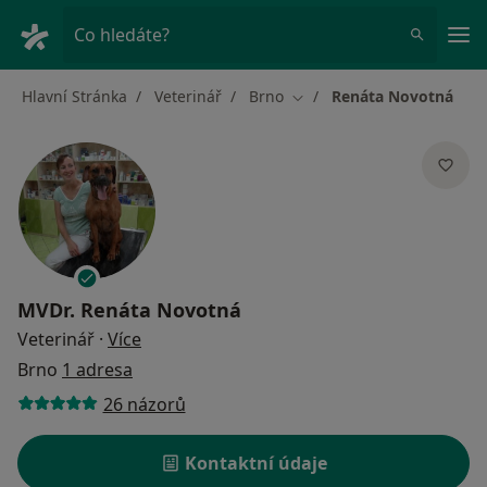
Hla
Co hledáte?
Hlavní Stránka
Veterinář
Brno
Renáta Novotná
Změna města
MVDr.
Renáta Novotná
o specializacích
Veterinář
·
Více
Brno
1 adresa
26 názorů
Kontaktní údaje