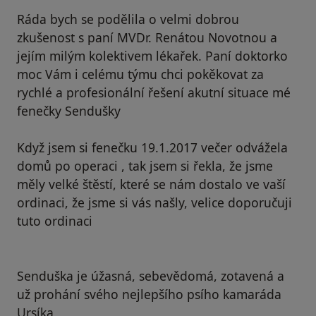
Ráda bych se podělila o velmi dobrou
zkušenost s paní MVDr. Renátou Novotnou a
jejím milým kolektivem lékařek. Paní doktorko
moc Vám i celému týmu chci pokěkovat za
rychlé a profesionální řešení akutní situace mé
fenečky Sendušky
Když jsem si fenečku 19.1.2017 večer odvážela
domů po operaci , tak jsem si řekla, že jsme
měly velké štěstí, které se nám dostalo ve vaší
ordinaci, že jsme si vás našly, velice doporučuji
tuto ordinaci
Senduška je úžasná, sebevědomá, zotavená a
už prohání svého nejlepšího psího kamaráda
Ursíka