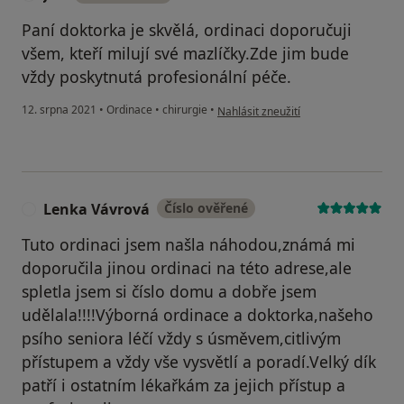
Paní doktorka je skvělá, ordinaci doporučuji
všem, kteří milují své mazlíčky.Zde jim bude
vždy poskytnutá profesionální péče.
podle názoru uživatele J.K.
12. srpna 2021
•
Ordinace
•
chirurgie
•
Nahlásit zneužití
Lenka Vávrová
Číslo ověřené
L
Tuto ordinaci jsem našla náhodou,známá mi
doporučila jinou ordinaci na této adrese,ale
spletla jsem si číslo domu a dobře jsem
udělala!!!!Výborná ordinace a doktorka,našeho
psího seniora léčí vždy s úsměvem,citlivým
přístupem a vždy vše vysvětlí a poradí.Velký dík
patří i ostatním lékařkám za jejich přístup a