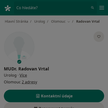
Hla
Co hledáte?
Hlavní Stránka
Urolog
Olomouc
Radovan Vrtal
Změna města
MUDr.
Radovan Vrtal
o specializacích
Urolog
·
Více
Olomouc
2 adresy
Kontaktní údaje