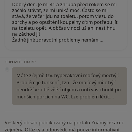
Dobrý den. Je mi 41 a zhruba před rokem se mi
začalo stávat, ze mi uniká moč. Často se mi
stává, že večer jdu na toaletu, potom vlezu do
sprchy a po opuštění koupelny cítím potřebu jít
na toaletu opět. A občas v noci už ani nestihnu
na záchod jít.
Žádné jiné zdravotní problémy nemám,…
ODPOVĚĎ LÉKAŘE:
Máte zřejmě tzv. hyperaktivní močový měchýř.
Problém je funkční , tzn , že močový měc hýř
neudrží v sobě větší objem a nutí vás chodit po
menších porcích na WC. Lze problém léčit.…
Veškerý obsah publikovaný na portálu ZnamyLekar.cz
zejména Otázky a odpovědi, má pouze informativní