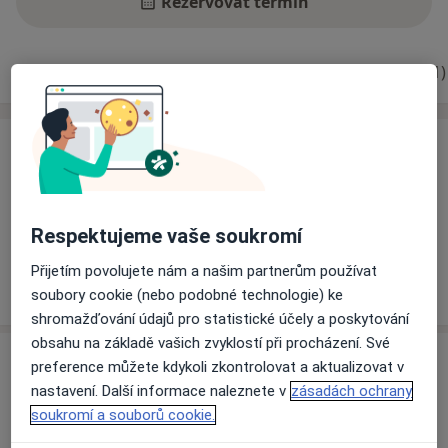
Rezervovat termín
Ceník
Adresy
Názory pacientů
Odpovědi (1)
Služby a ceník služeb
Urologická konzultace
Detaily
Respektujeme vaše soukromí
Přijetím povolujete nám a našim partnerům používat
Jak fungují ceny?
soubory cookie (nebo podobné technologie) ke
shromažďování údajů pro statistické účely a poskytování
obsahu na základě vašich zvyklostí při procházení. Své
Adresy (2)
preference můžete kdykoli zkontrolovat a aktualizovat v
nastavení. Další informace naleznete v
zásadách ochrany
Adresa 1
Adresa 2
soukromí a souborů cookie.