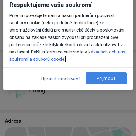
Respektujeme vaše soukromí
Urologická konzultace
Přijetím povolujete nám a našim partnerům používat
soubory cookie (nebo podobné technologie) ke
shromažďování údajů pro statistické účely a poskytování
obsahu na základě vašich zvyklostí při procházení. Své
Jak fungují ceny?
preference můžete kdykoli zkontrolovat a aktualizovat v
nastavení. Další informace naleznete v
zásadách ochrany
soukromí a souborů cookie.
Specialisté
Ověřte svou pojišťovnu
Přijmout
Upravit nastavení
MUDr. Radovan Vrtal
Urolog
Adresa