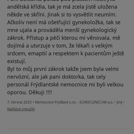
andělská křídla, tak je má zcela jistě uložena
někde ve skříni. Jinak si to vysvětlit neumím.
Ačkoliv není má ošetřující gynekoložka, tak se
mne ujala a prováděla menší gynekologický
zákrok. Přístup a péči kterou mi věnovala, mě
dojímá a utvrzuje v tom, že lékaři s velkým
srdcem, emaptií a respektem k pacientům ještě
existují.
Byl to můj první zákrok takže jsem byla velmi
nervózní, ale jak pani doktorka, tak cely
personál Frýdlantské nemocnice mi byli velkou
oporou. Děkuji !!!!
7. června 2025
•
Nemocnice Frýdlant s.r.o. - EUROCLINICUM a.s.
•
Jiný
•
podle názoru uživatele Andrea V.
Nahlásit zneužití