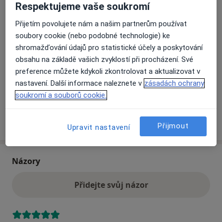
Respektujeme vaše soukromí
V úvoze 860,
Frýdlant
46401
Přijetím povolujete nám a našim partnerům používat
soubory cookie (nebo podobné technologie) ke
Přiblížit mapu
se otevře v nové záložce
shromažďování údajů pro statistické účely a poskytování
obsahu na základě vašich zvyklostí při procházení. Své
Dostupnost
Na této adrese online kalendář není aktivní
preference můžete kdykoli zkontrolovat a aktualizovat v
Co mám v takové situaci udělat?
nastavení. Další informace naleznete v
zásadách ochrany
soukromí a souborů cookie.
Více
o adrese
Přijmout
Upravit nastavení
Názory
Přidejte svůj názor