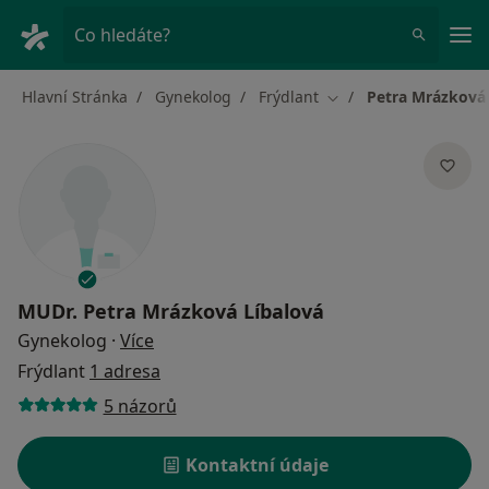
Hla
Co hledáte?
Hlavní Stránka
Gynekolog
Frýdlant
Petra Mrázková 
Změna města
MUDr.
Petra Mrázková Líbalová
o specializacích
Gynekolog
·
Více
Frýdlant
1 adresa
5 názorů
Kontaktní údaje