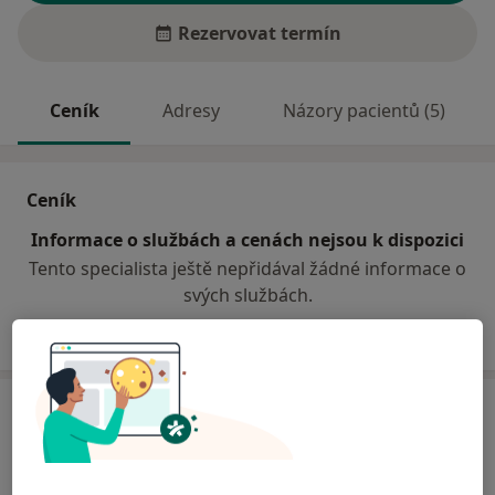
Rezervovat termín
Ceník
Adresy
Názory pacientů (5)
Ceník
Informace o službách a cenách nejsou k dispozici
Tento specialista ještě nepřidával žádné informace o
svých službách.
Adresa
Nemocnice Frýdlant s.r.o. - EUROCLINICUM
a.s.