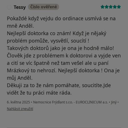
Tessy
Číslo ověřené
T
Pokaždé když vejdu do ordinace usmívá se na
mně Anděl.
Nejlepší doktorka co znám! Když je nějaký
problém pomůže, vysvětlí, soucítí !
Takových doktorů jako je ona je hodně málo!
Člověk jde z problémem k doktorovi a vyjde ven
a cití se víc špatně než tam vešel ale u paní
Mrázkový to nehrozí. Nejlepší doktorka ! Ona je
můj Anděl.
Děkuji za to že nám pomáhate, soucitíte.Jde
vidět že tu práci máte ráda.
6. května 2025
•
Nemocnice Frýdlant s.r.o. - EUROCLINICUM a.s.
•
Jiný
•
podle názoru uživatele Tessy
Nahlásit zneužití