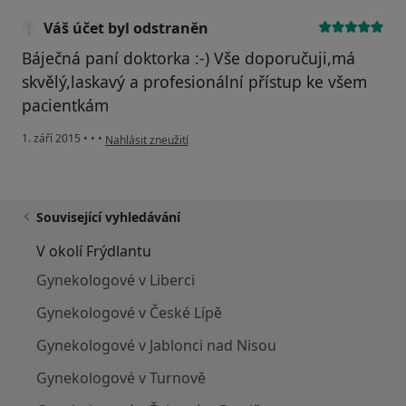
Váš účet byl odstraněn
Báječná paní doktorka :-) Vše doporučuji,má
skvělý,laskavý a profesionální přístup ke všem
pacientkám
podle názoru uživatele Váš účet byl odstraněn
1. září 2015
•
•
•
Nahlásit zneužití
Související vyhledávání
V okolí Frýdlantu
Gynekologové v Liberci
Gynekologové v České Lípě
Gynekologové v Jablonci nad Nisou
Gynekologové v Turnově