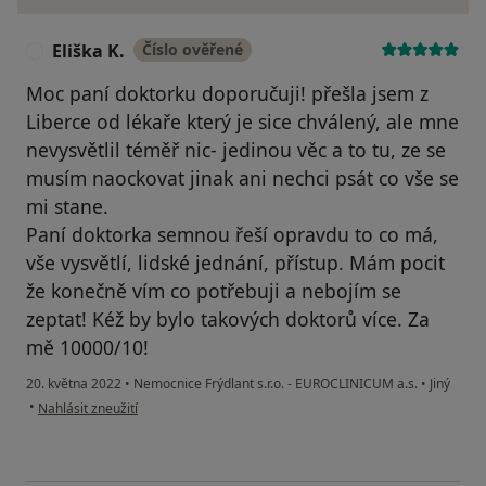
Eliška K.
Číslo ověřené
E
Moc paní doktorku doporučuji! přešla jsem z
Liberce od lékaře který je sice chválený, ale mne
nevysvětlil téměř nic- jedinou věc a to tu, ze se
musím naockovat jinak ani nechci psát co vše se
mi stane.
Paní doktorka semnou řeší opravdu to co má,
vše vysvětlí, lidské jednání, přístup. Mám pocit
že konečně vím co potřebuji a nebojím se
zeptat! Kéž by bylo takových doktorů více. Za
mě 10000/10!
20. května 2022
•
Nemocnice Frýdlant s.r.o. - EUROCLINICUM a.s.
•
Jiný
podle názoru uživatele Eliška K.
•
Nahlásit zneužití