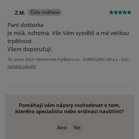
Z.M.
Číslo ověřené
Z
Paní doktorka
je milá, ochotná. Vše Vám vysvětlí a má velikou
trpělivost.
Všem doporučuji.
16. února 2023
•
Nemocnice Frýdlant s.r.o. - EUROCLINICUM a.s.
•
Jiný
•
podle názoru uživatele Z.M.
Nahlásit zneužití
Pomáhají vám názory rozhodovat o tom,
kterého specialistu nebo ordinaci navštívit?
Ano
Ne