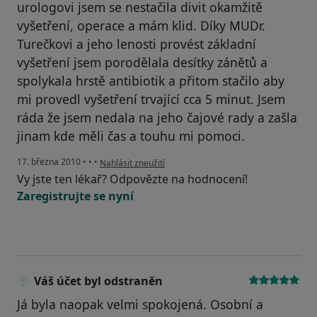
urologovi jsem se nestačila divit okamžitě
vyšetření, operace a mám klid. Díky MUDr.
Turečkovi a jeho lenosti provést základní
vyšetření jsem porodělala desítky zánětů a
spolykala hrstě antibiotik a přitom stačilo aby
mi provedl vyšetření trvající cca 5 minut. Jsem
ráda že jsem nedala na jeho čajové rady a zašla
jinam kde měli čas a touhu mi pomoci.
podle názoru uživatele Pacient
17. března 2010
•
•
•
Nahlásit zneužití
Vy jste ten lékař? Odpovězte na hodnocení!
Zaregistrujte se nyní
Váš účet byl odstraněn
Já byla naopak velmi spokojená. Osobní a