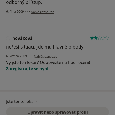
odborný přístup.
podle názoru uživatele Váš účet byl odstraněn
6. října 2009
•
•
•
Nahlásit zneužití
nováková
N
neřeší situaci, jde mu hlavně o body
podle názoru uživatele nováková
6. května 2009
•
•
•
Nahlásit zneužití
Vy jste ten lékař? Odpovězte na hodnocení!
Zaregistrujte se nyní
Jste tento lékař?
Upravit nebo spravovat profil