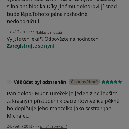
silná antibiotika.Díky jinému doktorovi jí snad
bude lépe.Tohoto pána rozhodně
nedoporučuji.
podle názoru uživatele Váš účet byl odstraněn
13. září 2013
•
•
•
Nahlásit zneužití
Vy jste ten lékař? Odpovězte na hodnocení!
Zaregistrujte se nyní
Váš účet byl odstraněn
Číslo ověřené
Pan doktor Mudr Tureček je jeden z nejlepších
,s krásným přistupem k pacientovi,velice pěkně
ho doplňuje jeho manželka jako sestra!!!Jan
Michalec.
podle názoru uživatele Váš účet byl odstraněn
24. května 2012
•
•
•
Nahlásit zneužití