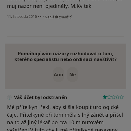
muj nazor není ojediněly. M.Kvitek
podle názoru uživatele Váš účet byl odstraněn
11. listopadu 2016
•
•
•
Nahlásit zneužití
Pomáhají vám názory rozhodovat o tom,
kterého specialistu nebo ordinaci navštívit?
Ano
Ne
Váš účet byl odstraněn
Mé přítelkyni řekl, aby si šla koupit urologické
čaje. Přítelkyně při tom měla silný zánět a přišel
na to až jiný lékař po cca 10 minutovém
vyšetření.V tuto chvíli má přítelkyně nasazeny