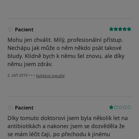
Pacient
Mohu jen chválit. Milý, profesionální přístup.
Nechápu jak může o něm někdo psát takové
bludy. Klidně bych k němu šel znovu, ale díky
němu jsem zdráv.
podle názoru uživatele Pacient
2. září 2010
•
•
•
Nahlásit zneužití
Pacient
Díky tomuto doktorovi jsem byla několik let na
antibiotikách a nakonec jsem se dozvěděla že
se mám léčit čaji, po přechodu k jinému