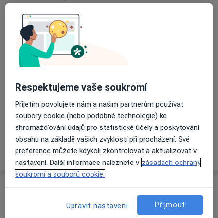
Přiblížit mapu
se otevře v nové záložce
Dostupnost
Na této adrese online kalendář není aktivní
Co mám v takové situaci udělat?
Respektujeme vaše soukromí
Způsoby platby (soukromé návštěvy)
Přijetím povolujete nám a našim partnerům používat
Na teto adrese lékař přijímá pacienty na pojišťovnu
soubory cookie (nebo podobné technologie) ke
Detaily
shromažďování údajů pro statistické účely a poskytování
obsahu na základě vašich zvyklostí při procházení. Své
Více
preference můžete kdykoli zkontrolovat a aktualizovat v
o adrese
nastavení. Další informace naleznete v
zásadách ochrany
soukromí a souborů cookie.
Názory
Přijmout
Upravit nastavení
Přidejte svůj názor