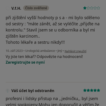
V.f.H.
Číslo ověřené
V
při zjištění vyšší hodnoty p s a - mi bylo sděleno
od sestry : "máte zánět, až se vyléčíte ,přijďte na
kontrolu." Stavil jsem se u odborníka a byl mi
zjištěn karcinom..
Tohoto lékaře a sestru nikdy!!!
podle názoru uživatele V.f.H.
10. září 2023
•
Urologická ambulance
•
Jiný
•
Nahlásit zneužití
Vy jste ten lékař? Odpovězte na hodnocení!
Zaregistrujte se nyní
Váš účet byl odstraněn
profesni i lidsky přistup na ,,jedničku,, byl jsem
velmi spokojeny,Mohu jen doporučit a věřím,že