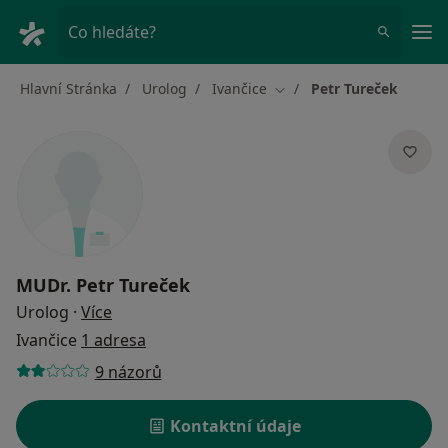
Hla
Co hledáte?
Hlavní Stránka
Urolog
Ivančice
Petr Tureček
Změna města
MUDr.
Petr Tureček
o specializacích
Urolog
·
Více
Ivančice
1 adresa
9 názorů
Kontaktní údaje