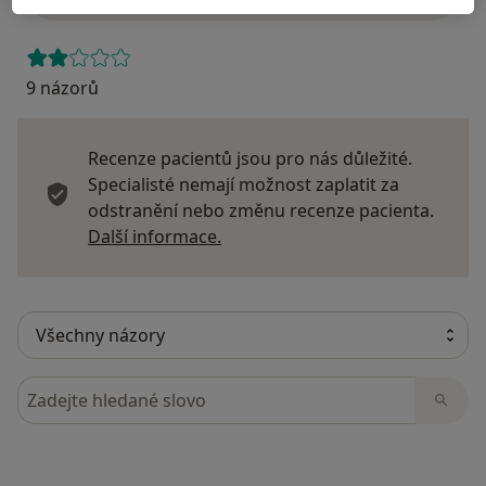
9 názorů
Recenze pacientů jsou pro nás důležité.
Specialisté nemají možnost zaplatit za
odstranění nebo změnu recenze pacienta.
Další informace o názorech
Další informace.
Hledejte v názorech