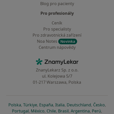
Blog pro pacienty
Pro profesionály
Ceník
Pro specialisty
Pro zdravotnická zařízení
Noa Notes
Novinka
Centrum nápovědy
Kontakt
ZnamyLekar - Hlavní stránka
ZnanyLekarz Sp. z o.o.
ul. Kolejowa 5/7
01-217 Warszawa, Polska
se otevře v nové záložce
se otevře v nové záložce
se otevře v nové záložce
se otevře v nové záložce
se otevře v 
se o
Polska
,
Türkiye
,
España
,
Italia
,
Deutschland
,
Česko
,
se otevře v nové záložce
se otevře v nové záložce
se otevře v nové záložce
se otevře v nové záložc
se otevře v 
se ote
Portugal
,
México
,
Chile
,
Brasil
,
Argentina
,
Perú
,