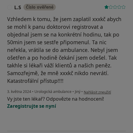
L.S
Číslo ověřené
L
Vzhledem k tomu, že jsem zaplatil xxxkč abych
se mohl k panu doktorovi registrovat a
objednal jsem se na konkrétní hodinu, tak po
50min jsem se sestře připomenul. Ta nic
neřekla, vrátila se do ambulance. Nebyl jsem
ošetřen a po hodině čekání jsem odešel. Tak
takhle si lékaři váží klientů a našich peněz.
Samozřejmě, že mně xxxkč nikdo nevrátí.
Katastrofální přístup!!!!
podle názoru uživatele L.S
3. května 2024
•
Urologická ambulance
•
Jiný
•
Nahlásit zneužití
Vy jste ten lékař? Odpovězte na hodnocení!
Zaregistrujte se nyní