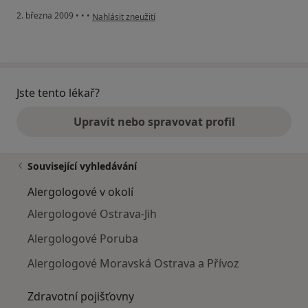
podle názoru uživatele Jana
2. března 2009
•
•
•
Nahlásit zneužití
Jste tento lékař?
Upravit nebo spravovat profil
Související vyhledávání
Alergologové v okolí
Alergologové Ostrava-Jih
Alergologové Poruba
Alergologové Moravská Ostrava a Přívoz
Zdravotní pojišťovny