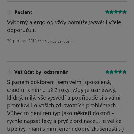
Pacient
Výborný alergolog,vždy pomůže,vysvětlí,vřele
doporučuji.
podle názoru uživatele Pacient
20. prosince 2010
•
•
•
Nahlásit zneužití
Váš účet byl odstraněn
S panem doktorem jsem velmi spokojená,
chodím k němu už 2 roky, vždy je usměvavý,
klidný, milý, vše vysvětlí a popřípadě si s vámi
promluví i o vašich zdravotních problémech...
Vůbec to není ten typ jako někteří doktoři -
rychle napsat léky a pryč z ordinace... je velice
trpělivý, mám s ním jenom dobré zkušenosti :-)