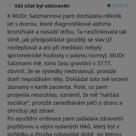
Váš účet byl odstraněn
K MUDr. Salzmannovi jsem docházela několik
let s dcerou, které diagnostikoval asthma
bronchiale a nasadil léčbu. Ta neúčinkovala tak
silně, jak předpokládal (později se stav již
nezlepšoval a ani při medikaci nebyly
spirometrické hodnoty v pásmu normy). MUDr.
Salzmann mě, toho času gravidní v 37.TT,
obvinil, že se výsledky nedostavují, protože
dceři nepodávám léky. Dokládal toto své tvrzení
záznamy v kartě pacienta. Poté, co jsem
projevila nesouhlas, oznámil, že mě "nahlásí
sociálce", protože zanedbávám péči o dceru a
ohrožuji její zdraví.
Po opuštění ordinace jsem zažádala zdravotní
pojišťovnu o výpis vydaných léků, který byl v
pořádku a zhruba odpovídal době, po kterou