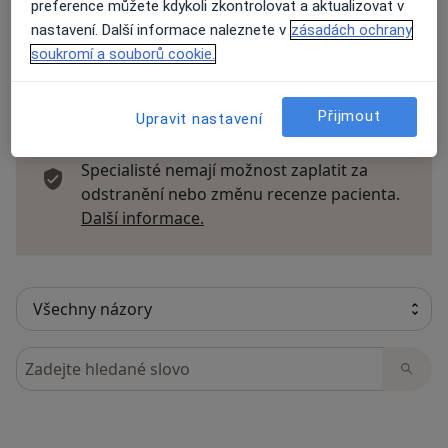
preference můžete kdykoli zkontrolovat a aktualizovat v
nastavení. Další informace naleznete v
zásadách ochrany
soukromí a souborů cookie.
8 názorů
Přijmout
Upravit nastavení
Recenze pacientů jsou pro nás důležité.
Specialisté nemají možnost zaplatit za
odstranění nebo změnu recenze pacienta.
Další informace o názorech
Další informace.
Hledejte v názorech