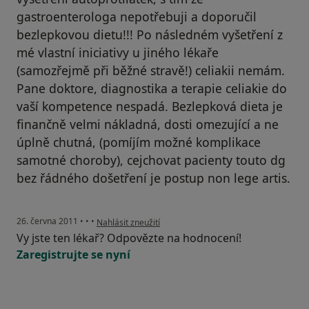
gastroenterologa nepotřebuji a doporučil
bezlepkovou dietu!!! Po následném vyšetření z
mé vlastní iniciativy u jiného lékaře
(samozřejmě při běžné stravě!) celiakii nemám.
Pane doktore, diagnostika a terapie celiakie do
vaší kompetence nespadá. Bezlepková dieta je
finančně velmi nákladná, dosti omezující a ne
úplně chutná, (pomíjím možné komplikace
samotné choroby), cejchovat pacienty touto dg
bez řádného došetření je postup non lege artis.
podle názoru uživatele Pacient
26. června 2011
•
•
•
Nahlásit zneužití
Vy jste ten lékař? Odpovězte na hodnocení!
Zaregistrujte se nyní