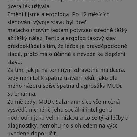
dcera lék užívala.
Změnili jsme alergologa. Po 12 měsících
sledování vývoje stavu byl dceři
metacholinovým testem potvrzen středně těžký
až těžký nález. Tento alergolog takový stav
předpokládal s tím, že léčba je pravděpodobně
slabá, proto málo účinná a nevede ke zlepšení
stavu.
Za tím, jak je na tom nyní zdravotně má dcera,
tedy není tolik špatné užívání léků, jako dle
mého názoru spíše špatná diagnostika MUDr.
Salzmanna.
Za mě tedy: MUDr. Salzmann sice vše možná
vysvětlí, nicméně jeho sociální inteligenci
hodnotím jako velmi nízkou a co se týká léčby a
diagnostiky, nemohu ho s ohledem na výše
uvedené doporučit.