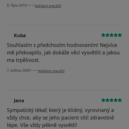
podle názoru uživatele Váš účet byl odstraněn
8. října 2010
•
•
•
Nahlásit zneužití
Kuba
K
Souhlasím s předchozím hodnocením! Nejvíce
mě překvapilo, jak dokáže věci vysvětlit a jakou
ma trpělivost.
podle názoru uživatele Kuba
7. května 2009
•
•
•
Nahlásit zneužití
Jana
J
Sympatický lékař, který je klidný, vyrovnaný a
vždy chce, aby se jeho pacient cítil zdravotně
lépe. Vše vždy pěkně vysvětlí!