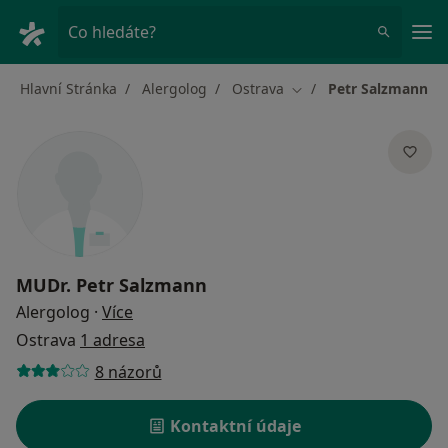
Hla
Co hledáte?
Hlavní Stránka
Alergolog
Ostrava
Petr Salzmann
Změna města
MUDr.
Petr Salzmann
o specializacích
Alergolog
·
Více
Ostrava
1 adresa
8 názorů
Kontaktní údaje