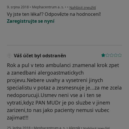
podle názoru uživatele Váš účet byl 
9. srpna 2018
•
Mephacentrum a. s.
•
•
Nahlásit zneužití
Vy jste ten lékař? Odpovězte na hodnocení!
Zaregistrujte se nyní
Váš účet byl odstraněn
Rok a pul v teto ambulanci znamenal krok zpet
a zanedbani alergoastmatickych
projevu.Nebere uvahy a vysetreni jinych
specialistu v potaz a zesmesnuje je...za me zcela
nedoporucuji.Usmev neni vse a i ten se
vytrati,kdyz PAN MUDr je po sluzbe v jinem
zarizeni,to nas jako pacienty nemusi vubec
zajimat!!!
podle názoru uživatele Váš ú
25. ledna 2018
•
Mephacentrum a. s.
•
Alergik
•
Nahlásit zneužití