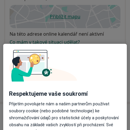
Přiblížit mapu
se otevře v nové záložce
Dostupnost
Na této adrese online kalendář není aktivní
Co mám v takové situaci udělat?
Způsoby platby (soukromé návštěvy)
Na teto adrese lékař přijímá pacienty na pojišťovnu
Detaily
Více
o adrese
Respektujeme vaše soukromí
Přijetím povolujete nám a našim partnerům používat
soubory cookie (nebo podobné technologie) ke
Názory
shromažďování údajů pro statistické účely a poskytování
obsahu na základě vašich zvyklostí při procházení. Své
Přidejte svůj názor