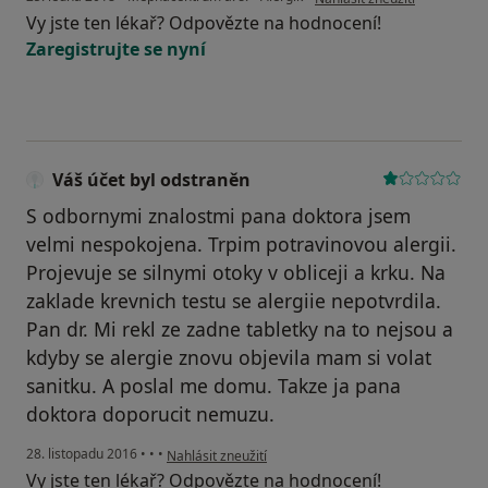
Vy jste ten lékař? Odpovězte na hodnocení!
Zaregistrujte se nyní
Váš účet byl odstraněn
S odbornymi znalostmi pana doktora jsem
velmi nespokojena. Trpim potravinovou alergii.
Projevuje se silnymi otoky v obliceji a krku. Na
zaklade krevnich testu se alergiie nepotvrdila.
Pan dr. Mi rekl ze zadne tabletky na to nejsou a
kdyby se alergie znovu objevila mam si volat
sanitku. A poslal me domu. Takze ja pana
doktora doporucit nemuzu.
podle názoru uživatele Váš účet byl odstraněn
28. listopadu 2016
•
•
•
Nahlásit zneužití
Vy jste ten lékař? Odpovězte na hodnocení!