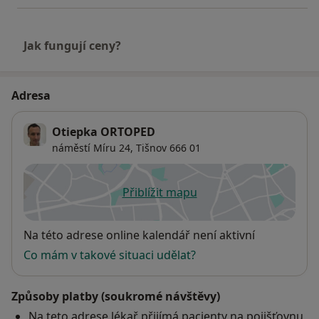
Jak fungují ceny?
Adresa
Otiepka ORTOPED
náměstí Míru 24,
Tišnov
666 01
Přiblížit mapu
se otevře v nové záložce
Dostupnost
Na této adrese online kalendář není aktivní
Co mám v takové situaci udělat?
Způsoby platby (soukromé návštěvy)
Na teto adrese lékař přijímá pacienty na pojišťovnu