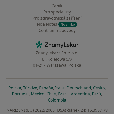
Ceník
Pro specialisty
Pro zdravotnická zařízení
Noa Notes
Novinka
Centrum nápovědy
Kontakt
ZnamyLekar - Hlavní stránka
ZnanyLekarz Sp. z o.o.
ul. Kolejowa 5/7
01-217 Warszawa, Polska
se otevře v nové záložce
se otevře v nové záložce
se otevře v nové záložce
se otevře v nové záložce
se otevře v 
se o
Polska
,
Türkiye
,
España
,
Italia
,
Deutschland
,
Česko
,
se otevře v nové záložce
se otevře v nové záložce
se otevře v nové záložce
se otevře v nové záložc
se otevře v 
se ote
Portugal
,
México
,
Chile
,
Brasil
,
Argentina
,
Perú
,
se otevře v nové záložce
Colombia
NAŘÍZENÍ (EU) 2022/2065 (DSA) článek 24: 15.395.179