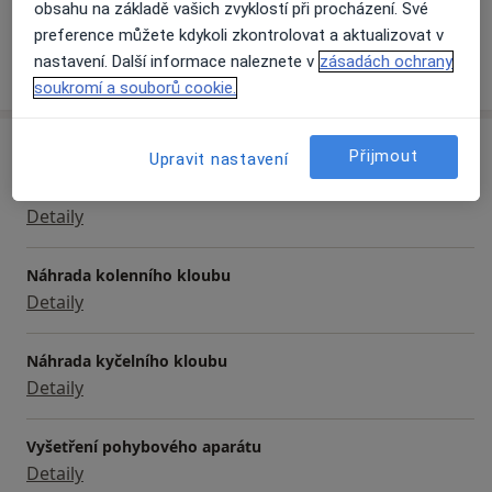
obsahu na základě vašich zvyklostí při procházení. Své
- endoprotetika kolenního a kyčelního kloubu
preference můžete kdykoli zkontrolovat a aktualizovat v
- artroskopická rekonstrukční operativa kolena a
nastavení. Další informace naleznete v
zásadách ochrany
Více
o zkušenostech
ramena
soukromí a souborů cookie.
- artroskopie hlezna
Služby a ceník služeb
Přijmout
Upravit nastavení
Artroskopie
Detaily
Náhrada kolenního kloubu
Detaily
Náhrada kyčelního kloubu
Detaily
Vyšetření pohybového aparátu
Detaily