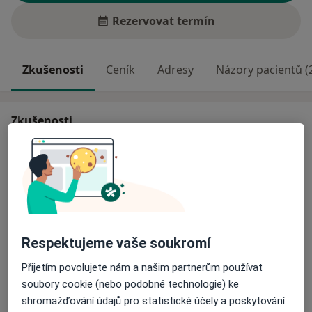
Rezervovat termín
Zkušenosti
Ceník
Adresy
Názory pacientů (
Zkušenosti
Ordinační hodiny:
Po : 16 - 19.30
Ct : 7.30 - 14.00
Objednání k vyšetření: Po - Čt 12 - 16 hod.
Respektujeme vaše soukromí
Specializace:
O mně
- konzervativní a operační léčba pohybového
Více
Přijetím povolujete nám a našim partnerům používat
aparátu
soubory cookie (nebo podobné technologie) ke
Hlavní léčená onemocnění
shromažďování údajů pro statistické účely a poskytování
Artróza
Zranění pohybového ústrojí
Subspecializace: