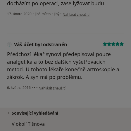
docházím po operaci, zase lyžovat budu.
podle názoru uživatele Pavel Šilha
17. února 2020
•
jiné místo
•
Jiný
•
Nahlásit zneužití
Váš účet byl odstraněn
Předchozí lékař synovi předepisoval pouze
analgetika a to bez dalších vyšetřovacích
metod. U tohoto lékaře konečně artroskopie a
zákrok. A syn má po problému.
podle názoru uživatele Váš účet byl odstraněn
6. května 2016
•
•
•
Nahlásit zneužití
Související vyhledávání
V okolí Tišnova