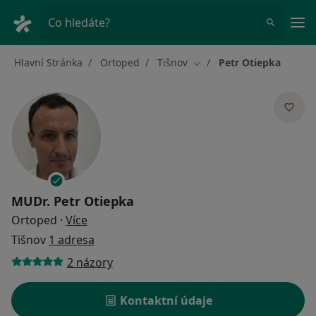
Hla
Co hledáte?
Hlavní Stránka
Ortoped
Tišnov
Petr Otiepka
Změna města
MUDr.
Petr Otiepka
o specializacích
Ortoped
·
Více
Tišnov
1 adresa
2 názory
Kontaktní údaje