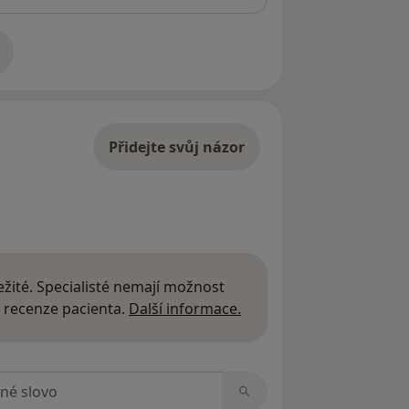
adrese
Přidejte svůj názor
žité. Specialisté nemají možnost
Další informace o názor
 recenze pacienta.
Další informace.
zorech