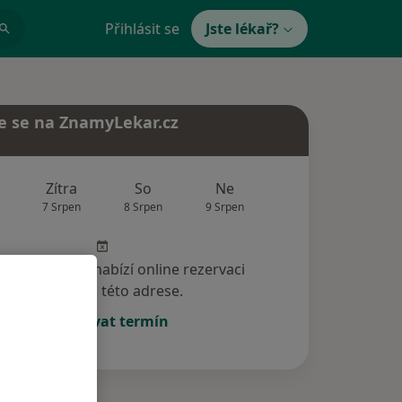
Přihlásit se
Jste lékař?
e se na ZnamyLekar.cz
Zítra
So
Ne
Po
Út
7 Srpen
8 Srpen
9 Srpen
10 Srpen
11 Srp
specialista nenabízí online rezervaci
termínu na této adrese.
Rezervovat termín