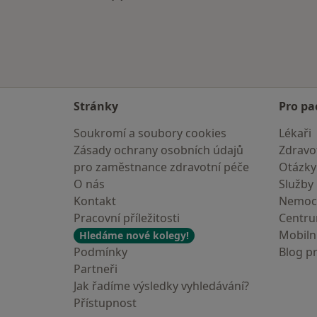
Více v kategorii: V okolí Bruntálu
Stránky
Pro pa
Soukromí a soubory cookies
Lékaři
Zásady ochrany osobních údajů
Zdravot
pro zaměstnance zdravotní péče
Otázky
O nás
Služby
Kontakt
Nemoc
Pracovní příležitosti
Centr
Mobilní
Hledáme nové kolegy!
Podmínky
Blog p
Partneři
Jak řadíme výsledky vyhledávání?
Přístupnost