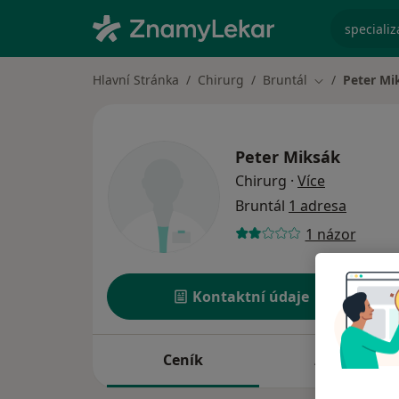
specializ
Hlavní Stránka
Chirurg
Bruntál
Peter Mi
Změna města
Peter Miksák
o specializ
Chirurg
·
Více
Bruntál
1 adresa
1 názor
Kontaktní údaje
Ceník
Adresy