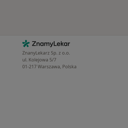
Kontakt
ZnamyLekar - Hlavní stránka
ZnanyLekarz Sp. z o.o.
ul. Kolejowa 5/7
01-217 Warszawa, Polska