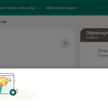
ace, nemoc nebo příjmení
Město nebo region
ksák
Objednejt
Neaktivní
acích
Dnes
6 Srpen
Tento 
Rezervovat termín
Názory pacientů (1)