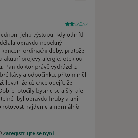
jednom jeho výstupu, kdy odmítl
udělala opravdu nepěkný
ed koncem ordinační doby, protože
akutní projevy alergie, oteklou
u. Pan doktor právě vycházel z
bré kávy a odpočinku, přitom měl
čilovat, že už chce odejít, že
obře, otočily bysme se a šly, ale
telné, byl opravdu hrubý a ani
pohotovost najdeme a normálně
dstraněn
í!
Zaregistrujte se nyní