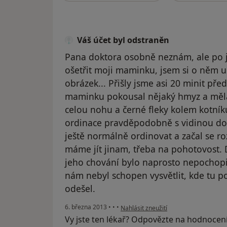
Váš účet byl odstraněn
Pana doktora osobně neznám, ale po 
ošetřit moji maminku, jsem si o něm 
obrázek... Přišly jsme asi 20 minit př
maminku pokousal nějaký hmyz a měla 
celou nohu a černé fleky kolem kotník
ordinace pravděpodobně s vidinou do
ještě normálně ordinovat a začal se roz
máme jít jinam, třeba na pohotovost. D
jeho chování bylo naprosto nepochopi
nám nebyl schopen vysvětlit, kde tu 
odešel.
podle názoru uživatele Váš účet byl o
6. března 2013
•
•
•
Nahlásit zneužití
Vy jste ten lékař? Odpovězte na hodnocen