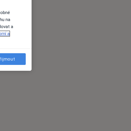
dobné
ahu na
lovat a
omí a
řijmout