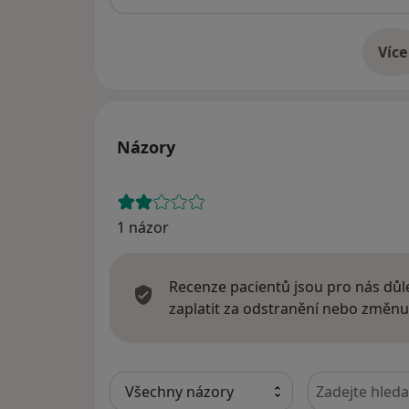
Více
o 
Názory
1 názor
Recenze pacientů jsou pro nás důle
zaplatit za odstranění nebo změnu
Hledejte v ná