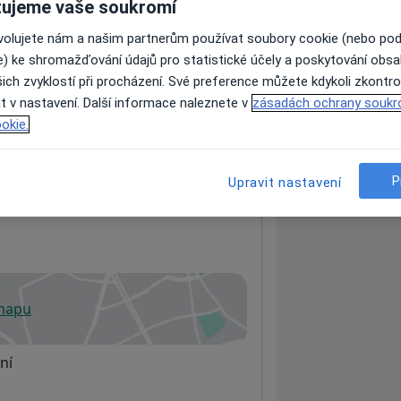
ujeme vaše soukromí
ovolujete nám a našim partnerům používat soubory cookie (nebo po
e) ke shromažďování údajů pro statistické účely a poskytování obs
ách nejsou k dispozici
ich zvyklostí při procházení. Své preference můžete kdykoli zkontro
ádné informace o svých službách.
t v nastavení. Další informace naleznete v
zásadách ochrany soukr
okie.
P
Upravit nastavení
 mapu
 otevře v nové záložce
ní