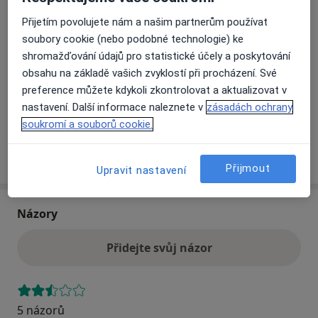
Přijetím povolujete nám a našim partnerům používat
soubory cookie (nebo podobné technologie) ke
Přiblížit mapu
se otevře v nové záložce
shromažďování údajů pro statistické účely a poskytování
obsahu na základě vašich zvyklostí při procházení. Své
Dostupnost
Na této adrese online kalendář není aktivní
preference můžete kdykoli zkontrolovat a aktualizovat v
Co mám v takové situaci udělat?
nastavení. Další informace naleznete v
zásadách ochrany
soukromí a souborů cookie.
Více
o adrese
Přijmout
Upravit nastavení
Názory
Přidejte svůj názor
5 názorů