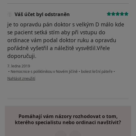
Váš účet byl odstraněn
je to opravdu pán doktor s velkým D málo kde
se pacient setká stím aby při vstupu do
ordinace vám podal doktor ruku a opravdu
pořádně vyšetřil a náležitě vysvětlil.Vřele
doporučuji.
7. ledna 2019
•
Nemocnice s poliklinikou v Novém Jičíně
•
bolest krční páteře
•
podle názoru uživatele Váš účet byl odstraněn
Nahlásit zneužití
Pomáhají vám názory rozhodovat o tom,
kterého specialistu nebo ordinaci navštívit?