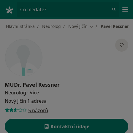
Hla
Co hledáte?
Hlavní Stránka
Neurolog
Nový Jičín
Pavel Ressner
Změna města
MUDr.
Pavel Ressner
o specializacích
Neurolog
·
Více
Nový Jičín
1 adresa
5 názorů
Kontaktní údaje