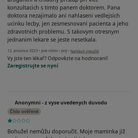
konzultacich s timto panem doktorem. Pana
doktora nezajimalo ani nahlaseni vedlejsich
ucinku lecby, jen zesmesnovani pacienta a jeho
zdravotnich problemu. S takovym otresnym
jednanim lekare se jeste nesetkala.
podle názoru uživatele AS
12. prosince 2023
•
jiné místo
•
Jiný
•
Nahlásit zneužití
Vy jste ten lékař? Odpovězte na hodnocení!
Zaregistrujte se nyní
Anonymni - z vyse uvedenych duvodu
A
Číslo ověřené
Bohužel nemůžu doporučit. Moje maminka již