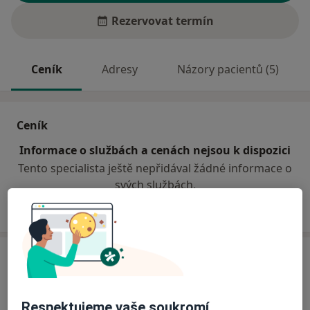
Rezervovat termín
Ceník
Adresy
Názory pacientů (5)
Ceník
Informace o službách a cenách nejsou k dispozici
Tento specialista ještě nepřidával žádné informace o
svých službách.
Adresa
Nemocnice s poliklinikou v Novém Jičíně
Respektujeme vaše soukromí
K Nemocnici 775/76,
Nový Jičín
741 01