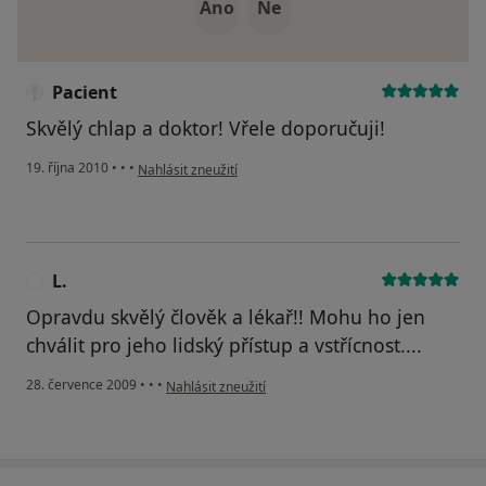
Ano
Ne
Pacient
Skvělý chlap a doktor! Vřele doporučuji!
podle názoru uživatele Pacient
19. října 2010
•
•
•
Nahlásit zneužití
L.
L
Opravdu skvělý člověk a lékař!! Mohu ho jen
chválit pro jeho lidský přístup a vstřícnost....
podle názoru uživatele L.
28. července 2009
•
•
•
Nahlásit zneužití