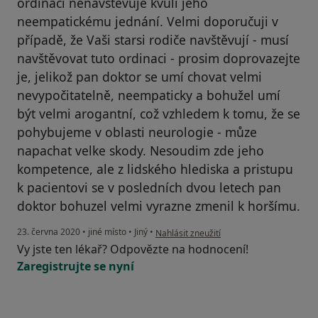
ordinaci nenavštěvuje kvuli jeho
neempatickému jednání. Velmi doporučuji v
případě, že Vaši starsi rodiče navštěvují - musí
navštěvovat tuto ordinaci - prosim doprovazejte
je, jelikož pan doktor se umí chovat velmi
nevypočitatelně, neempaticky a bohužel umí
být velmi arogantní, což vzhledem k tomu, že se
pohybujeme v oblasti neurologie - můze
napachat velke skody. Nesoudim zde jeho
kompetence, ale z lidského hlediska a pristupu
k pacientovi se v posledních dvou letech pan
doktor bohuzel velmi vyrazne zmenil k horšímu.
podle názoru uživatele Anonymni - z vys
23. června 2020
•
jiné místo
•
Jiný
•
Nahlásit zneužití
Vy jste ten lékař? Odpovězte na hodnocení!
Zaregistrujte se nyní