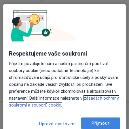
Přiblížit mapu
se otevře v nové záložce
Dostupnost
Na této adrese online kalendář není aktivní
Co mám v takové situaci udělat?
Respektujeme vaše soukromí
Způsoby platby (soukromé návštěvy)
Přijetím povolujete nám a našim partnerům používat
Na teto adrese lékař přijímá pacienty na pojišťovnu
soubory cookie (nebo podobné technologie) ke
Detaily
shromažďování údajů pro statistické účely a poskytování
obsahu na základě vašich zvyklostí při procházení. Své
Více
preference můžete kdykoli zkontrolovat a aktualizovat v
o adrese
nastavení. Další informace naleznete v
zásadách ochrany
soukromí a souborů cookie.
Názory
Přijmout
Upravit nastavení
Přidejte svůj názor