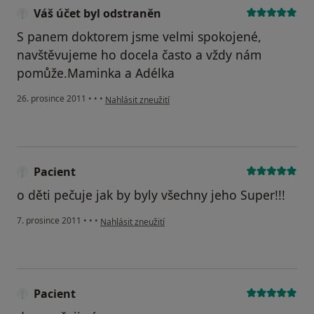
Váš účet byl odstraněn
S panem doktorem jsme velmi spokojené,
navštěvujeme ho docela často a vždy nám
pomůže.Maminka a Adélka
podle názoru uživatele Váš účet byl odstraněn
26. prosince 2011
•
•
•
Nahlásit zneužití
Pacient
o děti pečuje jak by byly všechny jeho Super!!!
podle názoru uživatele Pacient
7. prosince 2011
•
•
•
Nahlásit zneužití
Pacient