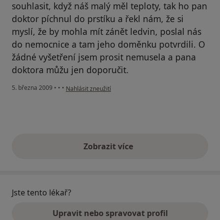
souhlasit, když náš malý měl teploty, tak ho pan
doktor píchnul do prstíku a řekl nám, že si
myslí, že by mohla mít zánět ledvin, poslal nás
do nemocnice a tam jeho doměnku potvrdili. O
žádné vyšetření jsem prosit nemusela a pana
doktora můžu jen doporučit.
podle názoru uživatele Pavla
5. března 2009
•
•
•
Nahlásit zneužití
Zobrazit více
výše uvedené názory
Jste tento lékař?
Upravit nebo spravovat profil