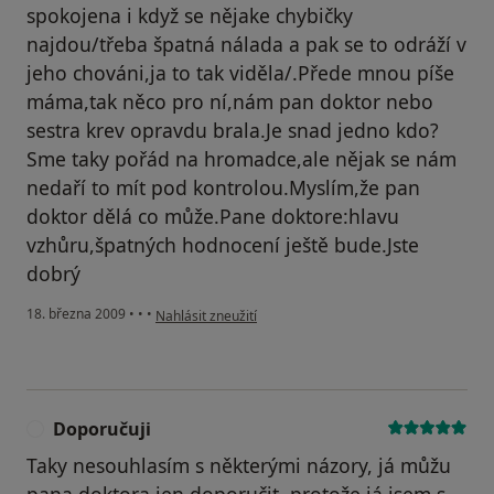
spokojena i když se nějake chybičky
najdou/třeba špatná nálada a pak se to odráží v
jeho chováni,ja to tak viděla/.Přede mnou píše
máma,tak něco pro ní,nám pan doktor nebo
sestra krev opravdu brala.Je snad jedno kdo?
Sme taky pořád na hromadce,ale nějak se nám
nedaří to mít pod kontrolou.Myslím,že pan
doktor dělá co může.Pane doktore:hlavu
vzhůru,špatných hodnocení ještě bude.Jste
dobrý
podle názoru uživatele mongelina
18. března 2009
•
•
•
Nahlásit zneužití
Doporučuji
D
Taky nesouhlasím s některými názory, já můžu
pana doktora jen doporučit, protože já jsem s