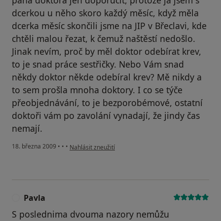
dcerkou u něho skoro každý měsíc, když měla
dcerka měsíc skončili jsme na JIP v Břeclavi, kde
chtěli malou řezat, k čemuž naštěstí nedošlo.
Jinak nevím, proč by měl doktor odebírat krev,
to je snad práce sestřičky. Nebo Vám snad
někdy doktor někde odebíral krev? Mě nikdy a
to sem prošla mnoha doktory. I co se týče
přeobjednávání, to je bezporobémové, ostatní
doktoři vám po zavolání vynadají, že jindy čas
nemají.
podle názoru uživatele Doporučuji
18. března 2009
•
•
•
Nahlásit zneužití
Pavla
P
S poslednima dvouma nazory nemůžu