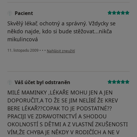
Pacient
Skvělý lékař, ochotný a správný. Vždycky se
někdo najde, kdo si bude stěžovat...nikča
mikulincová
podle názoru uživatele Pacient
11. listopadu 2009
•
•
•
Nahlásit zneužití
Váš účet byl odstraněn
MILÉ MAMINKY ,LÉKAŘE MOHU JEN A JEN
DOPORUČIT,A TO ŽE SE JIM NELÍBÍ ŽE KREV
BERE LÉKAŘ??COPAK TO JE PODSTATNÉ??
PRACIJI VE ZDRAVOTNICTVÍ A SHODOU
OKOLNOSTÍ S DĚTMI A Z VLASTNÍ ZKUŠENOSTI
VÍM,ŽE CHYBA JE NĚKDY V RODIČÍCH A NE V