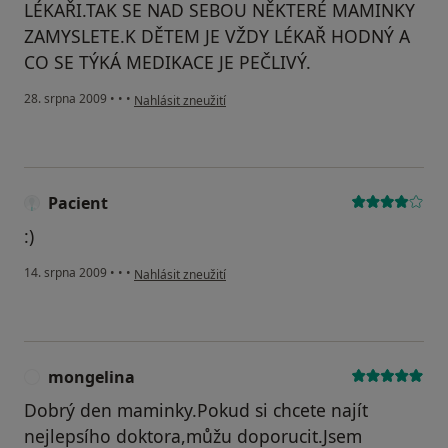
LÉKAŘI.TAK SE NAD SEBOU NĚKTERÉ MAMINKY
ZAMYSLETE.K DĚTEM JE VŽDY LÉKAŘ HODNÝ A
CO SE TÝKÁ MEDIKACE JE PEČLIVÝ.
podle názoru uživatele Váš účet byl odstraněn
28. srpna 2009
•
•
•
Nahlásit zneužití
Pacient
:)
podle názoru uživatele Pacient
14. srpna 2009
•
•
•
Nahlásit zneužití
mongelina
M
Dobrý den maminky.Pokud si chcete najít
nejlepsího doktora,můžu doporucit.Jsem