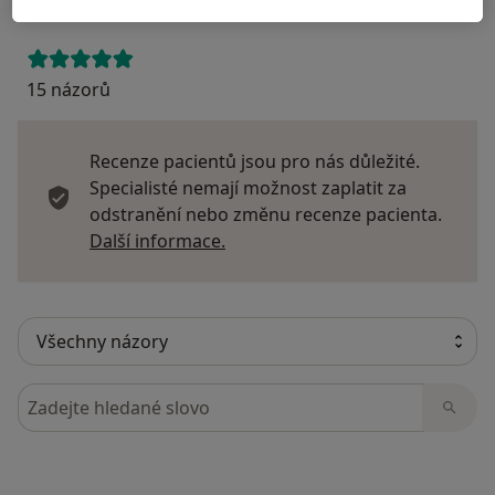
15 názorů
Recenze pacientů jsou pro nás důležité.
Specialisté nemají možnost zaplatit za
odstranění nebo změnu recenze pacienta.
Další informace o názorech
Další informace.
Hledejte v názorech