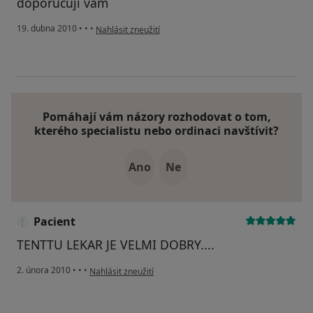
doporučuji vám
podle názoru uživatele Pacient
19. dubna 2010
•
•
•
Nahlásit zneužití
Pomáhají vám názory rozhodovat o tom,
kterého specialistu nebo ordinaci navštívit?
Ano
Ne
Pacient
TENTTU LEKAR JE VELMI DOBRY....
podle názoru uživatele Pacient
2. února 2010
•
•
•
Nahlásit zneužití