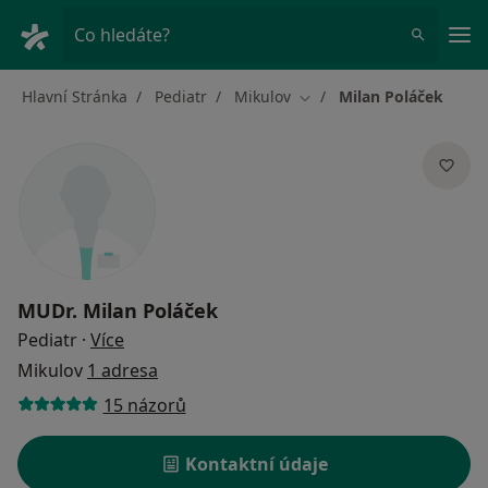
Hla
Co hledáte?
Hlavní Stránka
Pediatr
Mikulov
Milan Poláček
Změna města
MUDr.
Milan Poláček
o specializacích
Pediatr
·
Více
Mikulov
1 adresa
15 názorů
Kontaktní údaje