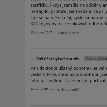
sestřičku, i když jsem šla na odběr 8 
netrápilo, protože jsem věděla, že př
kde se na mě usmějí, vyslechnou mě a
Kéž kdyby bylo více takových odborníků
podle názoru uživatele Váš účet byl 
25. června 2017
•
•
•
Nahlásit zneužití
Váš účet byl odstraněn
Číslo ověřen
Pan doktor je úžasný odborník. Je velm
veškeré testy, které bylo zapotřebí. J
jeho pacientkou. Také musím pochváli se
podle názoru uživatele Váš účet byl o
16. ledna 2015
•
•
•
Nahlásit zneužití