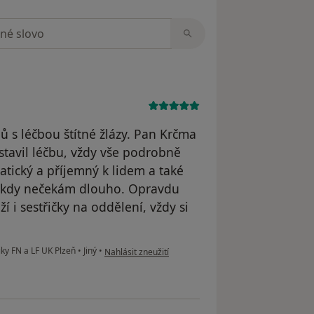
zorech
 s léčbou štítné žlázy. Pan Krčma
astavil léčbu, vždy vše podrobně
atický a příjemný k lidem a také
ikdy nečekám dlouho. Opravdu
ží i sestřičky na oddělení, vždy si
podle názoru uživatele Jitka
iky FN a LF UK Plzeň
•
Jiný
•
Nahlásit zneužití