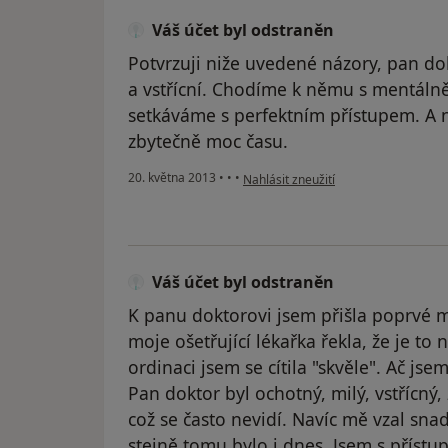
Váš účet byl odstraněn
Potvrzuji niže uvedené názory, pan dok
a vstřícní. Chodíme k němu s mentáln
setkáváme s perfektním přístupem. A 
zbytečně moc času.
podle názoru uživatele Váš účet byl 
20. května 2013
•
•
•
Nahlásit zneužití
Váš účet byl odstraněn
K panu doktorovi jsem přišla poprvé m
moje ošetřující lékařka řekla, že je to
ordinaci jsem se cítila "skvěle". Ač js
Pan doktor byl ochotný, milý, vstřícný,
což se často nevidí. Navíc mě vzal sna
stejně tomu bylo i dnes. Jsem s příst