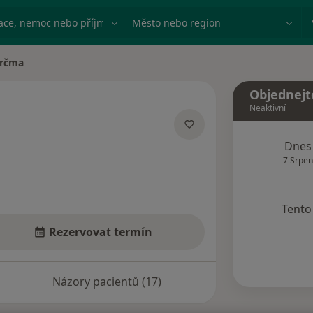
ace, nemoc nebo příjmení
Město nebo region
Krčma
Objednejt
Neaktivní
cializacích
Dnes
7 Srpen
Tento 
Rezervovat termín
Názory pacientů (17)