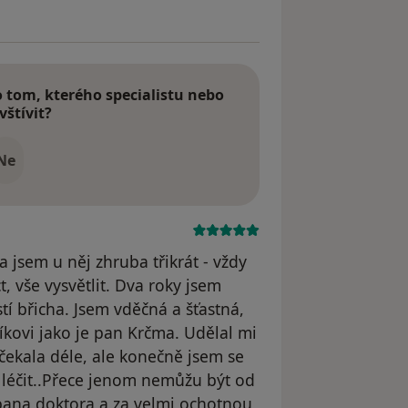
tom, kterého specialistu nebo
vštívit?
Ne
a jsem u něj zhruba třikrát - vždy
, vše vysvětlit. Dva roky jsem
stí břicha. Jsem vděčná a šťastná,
kovi jako je pan Krčma. Udělal mi
 čekala déle, ale konečně jsem se
 léčit..Přece jenom nemůžu být od
 pana doktora a za velmi ochotnou