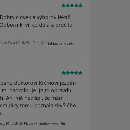
 Dobry clovek a výborný lékař.
dborník, ví, co dělá a proč to
podle názoru uživatele Miruš
iniky FN a LF UK Plzeň
•
Jiný
•
Nahlásit zneužití
 panu doktorovi Krčmovi jezdím
o mi naordinuje. Je to opravdu
h. Ani mě netrápí, že mám
 jsem díky tomu poznala skvělého
u.
podle názoru uživatele Jana Levorová
niky FN a LF UK Plzeň
•
•
Nahlásit zneužití