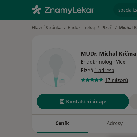
specializ
Hlavní Stránka
Endokrinolog
Plzeň
Michal 
MUDr.
Michal Krčma
o spe
Endokrinolog
·
Více
Plzeň
1 adresa
17 názorů
Kontaktní údaje
Ceník
Adresy