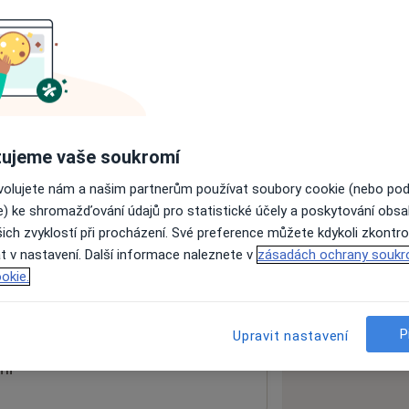
ách nejsou k dispozici
ádné informace o svých službách.
ujeme vaše soukromí
ovolujete nám a našim partnerům používat soubory cookie (nebo po
e) ke shromažďování údajů pro statistické účely a poskytování obs
ich zvyklostí při procházení. Své preference můžete kdykoli zkontro
rní kliniky FN a LF UK Plzeň
t v nastavení. Další informace naleznete v
zásadách ochrany soukr
okie.
 mapu
 otevře v nové záložce
P
Upravit nastavení
ní