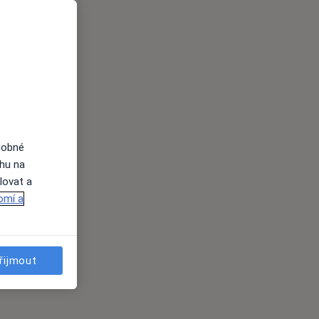
dobné
ahu na
lovat a
omí a
řijmout