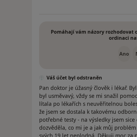
Pomáhají vám názory rozhodovat o 
ordinaci na
Ano
Váš účet byl odstraněn
Pan doktor je úžasný člověk i lékař. Byl
byl usměvavý, vždy se mi snažil pomoct
lítala po lékařích s neuvěřitelnou bole
že jsem se dostala k takovému odborní
potřebné testy - na výsledky jsem sice
dozvěděla, co mi je a jak můj problém
svých 19 let neplodná. Děkuji moc za