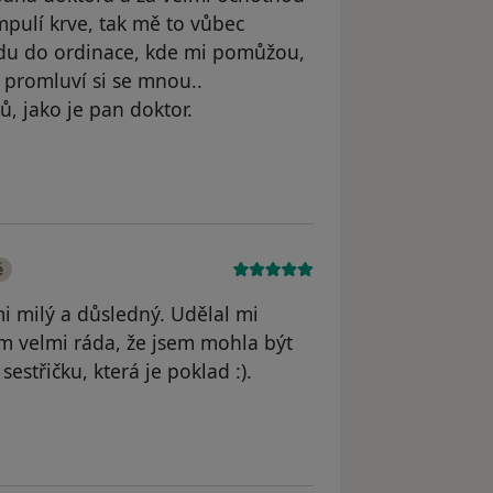
ampulí krve, tak mě to vůbec
ijdu do ordinace, kde mi pomůžou,
 promluví si se mnou..
, jako je pan doktor.
odstraněn
é
i milý a důsledný. Udělal mi
sem velmi ráda, že jsem mohla být
střičku, která je poklad :).
dstraněn