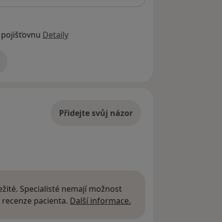
 pojišťovnu
Detaily
adrese
Přidejte svůj názor
žité. Specialisté nemají možnost
Další informace o názor
 recenze pacienta.
Další informace.