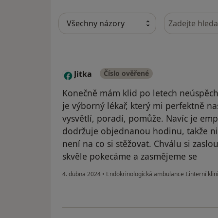
Hledejte v ná
Jitka
Číslo ověřené
J
Konečně mám klid po letech neúspěchů
je výborný lékař, který mi perfektně n
vysvětlí, poradí, pomůže. Navíc je emp
dodržuje objednanou hodinu, takže n
není na co si stěžovat. Chválu si zaslou
skvěle pokecáme a zasmějeme se
4. dubna 2024
•
Endokrinologická ambulance I.interní klin