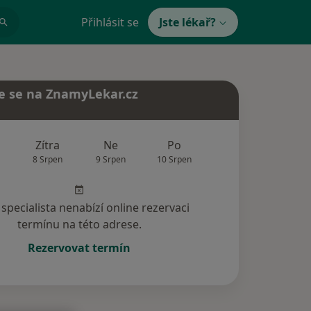
Přihlásit se
Jste lékař?
e se na ZnamyLekar.cz
Zítra
Ne
Po
Út
St
8 Srpen
9 Srpen
10 Srpen
11 Srpen
12 Srp
specialista nenabízí online rezervaci
termínu na této adrese.
Rezervovat termín