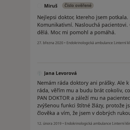
Miruš
Číslo ověřené
M
Nejlepsi doktor, ktereho jsem potkala.
Komunikativní. Naslouchá pacientovi. O
dělá. Moc mi pomohl a pomáhá.
27. března 2020
•
Endokrinologická ambulance I.interní kl
Jana Levorová
Nemám ráda doktory ani prášky. Ale k
ráda, věřím mu a budu brát cokoliv, c
PAN DOKTOR a záleží mu na pacientec
zvýšenou funkci štítné žlázy, protože
člověka a vím, že jsem v dobrých ruko
12. února 2019
•
Endokrinologická ambulance I.interní kli