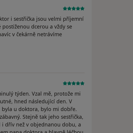
tor i sestřička jsou velmi příjemní
ě postiženou dcerou a vždy se
navíc v čekárně netrávíme
odstraněn
inulý týden. Vzal mě, protože mi
 nutné, hned následující den. V
em byla u doktora, bylo mi dobře.
 zábavný. Stejně tak jeho sestřička,
d i dřív než v objednanou dobu, a
upem pana doktora a hlavně léčbou