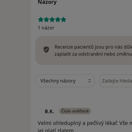
Názory
1 názor
Recenze pacientů jsou pro nás důle
zaplatit za odstranění nebo změnu
Hledejte v ná
B.K.
Číslo ověřené
B
Velmi ohleduplný a pečlivý lékař. Vše 
jej platí zlatem.