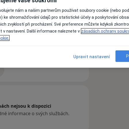
ujeme vaše soukromí
ovolujete nám a našim partnerům používat soubory cookie (nebo po
e) ke shromažďování údajů pro statistické účely a poskytování obs
ich zvyklostí při procházení. Své preference můžete kdykoli zkontro
t v nastavení. Další informace naleznete v
zásadách ochrany soukr
okie.
ory močových cest
a11y_sr_more_diseases
 ledvinové kameny
+3
P
Upravit nastavení
zkušenostech
ách nejsou k dispozici
ádné informace o svých službách.