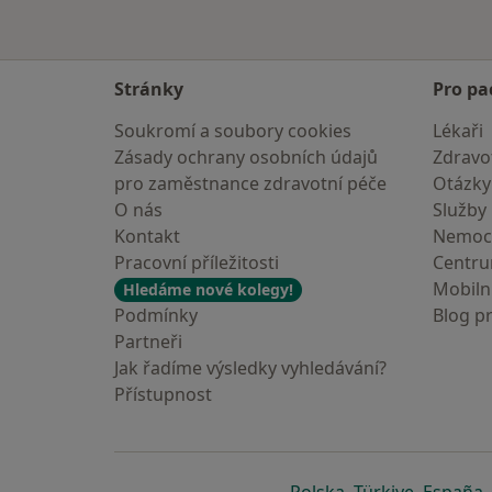
Stránky
Pro pa
Soukromí a soubory cookies
Lékaři
Zásady ochrany osobních údajů
Zdravot
pro zaměstnance zdravotní péče
Otázky
O nás
Služby
Kontakt
Nemoc
Pracovní příležitosti
Centr
Mobilní
Hledáme nové kolegy!
Podmínky
Blog p
Partneři
Jak řadíme výsledky vyhledávání?
Přístupnost
se otevře v nové 
se otevře
s