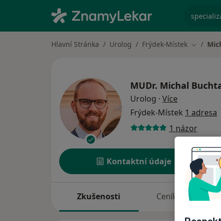
specializ
Hlavní Stránka
Urolog
Frýdek-Místek
Mic
Změna m
MUDr.
Michal Bucht
o specializa
Urolog
·
Více
Frýdek-Místek
1 adresa
1 názor
Kontaktní údaje
Zkušenosti
Ceník
A