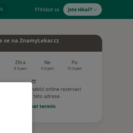
Přihlásit se
Jste lékař?
e se na ZnamyLekar.cz
Zítra
Ne
Po
Út
St
8 Srpen
9 Srpen
10 Srpen
11 Srpen
12 Srp
specialista nenabízí online rezervaci
termínu na této adrese.
Rezervovat termín