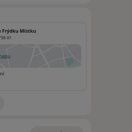
e Frýdku Místku
38 01
 mapu
 otevře v nové záložce
ní
adrese