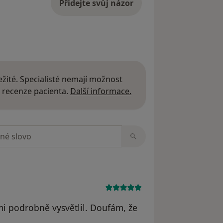
Přidejte svůj názor
žité. Specialisté nemají možnost
Další informace o názor
 recenze pacienta.
Další informace.
zorech
mi podrobně vysvětlil. Doufám, že