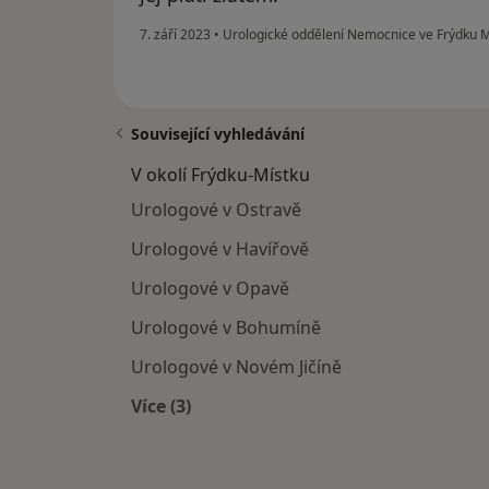
7. září 2023
•
Urologické oddělení Nemocnice ve Frýdku 
Související vyhledávání
V okolí Frýdku-Místku
Urologové v Ostravě
Urologové v Havířově
Urologové v Opavě
Urologové v Bohumíně
Urologové v Novém Jičíně
Více (3)
Více v kategorii: V okolí Frýdku-Místk