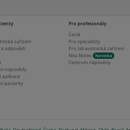
cienty
Pro profesionály
Ceník
nická zařízení
Pro specialisty
 a odpovědi
Pro zdravotnická zařízení
Noa Notes
Novinka
i
Centrum nápovědy
um nápovědy
 aplikace
ro pacienty
záložce
 v nové záložce
e otevře v nové záložce
se otevře v nové záložce
se otevře v nové záložce
se otevře v nové záložce
se otevře v nové záložc
se otevře v nov
se otevře
se 