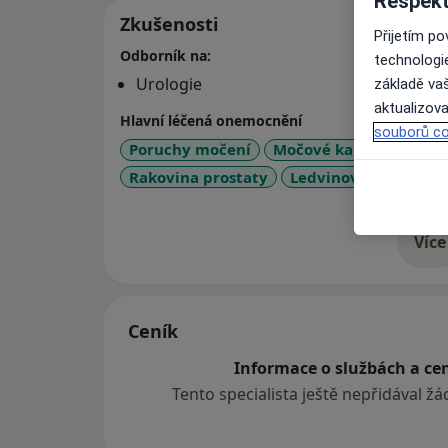
Respekt
Zkušenosti
Přijetím p
Odborník na:
technologi
Urologie
základě vaš
aktualizova
Hlavní léčená onemocnění
souborů co
Poruchy močení
Močové kameny
Nád
Rakovina prostaty
Ledvinové kameny /
Více
o 
Ceník
Informace o službách a cen
Tento specialista ještě nepřidával ž