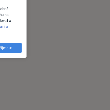
dobné
ahu na
lovat a
omí a
řijmout