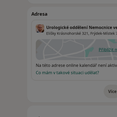
Adresa
Urologické oddělení Nemocnice v
Elišky Krásnohorské 321,
Frýdek-Místek
7
Přiblížit
se
Dostupnost
Na této adrese online kalendář není aktiv
Co mám v takové situaci udělat?
Více
o 