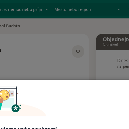
ace, nemoc nebo příjmení
Město nebo region
hal Buchta
ěsta
Objednejt
Neaktivní
a
cích
Dnes
7 Srpen
Tento 
Rezervovat termín
dresy
Názory pacientů (1)