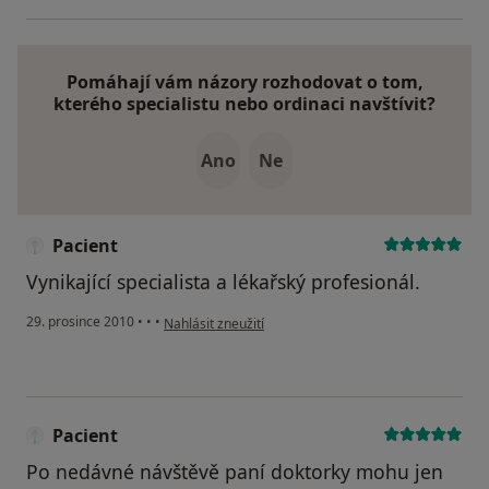
Pomáhají vám názory rozhodovat o tom,
kterého specialistu nebo ordinaci navštívit?
Ano
Ne
Pacient
Vynikající specialista a lékařský profesionál.
podle názoru uživatele Pacient
29. prosince 2010
•
•
•
Nahlásit zneužití
Pacient
Po nedávné návštěvě paní doktorky mohu jen