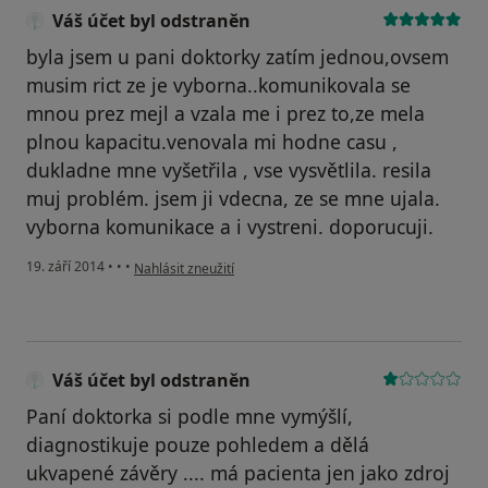
Váš účet byl odstraněn
byla jsem u pani doktorky zatím jednou,ovsem
musim rict ze je vyborna..komunikovala se
mnou prez mejl a vzala me i prez to,ze mela
plnou kapacitu.venovala mi hodne casu ,
dukladne mne vyšetřila , vse vysvětlila. resila
muj problém. jsem ji vdecna, ze se mne ujala.
vyborna komunikace a i vystreni. doporucuji.
podle názoru uživatele Váš účet byl odstraněn
19. září 2014
•
•
•
Nahlásit zneužití
Váš účet byl odstraněn
Paní doktorka si podle mne vymýšlí,
diagnostikuje pouze pohledem a dělá
ukvapené závěry .... má pacienta jen jako zdroj