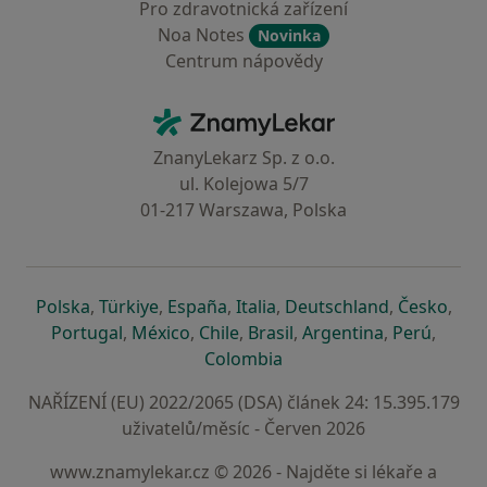
Pro zdravotnická zařízení
Noa Notes
Novinka
Centrum nápovědy
Kontakt
ZnamyLekar - Hlavní stránka
ZnanyLekarz Sp. z o.o.
ul. Kolejowa 5/7
01-217 Warszawa, Polska
se otevře v nové záložce
se otevře v nové záložce
se otevře v nové záložce
se otevře v nové záložce
se otevře v 
se o
Polska
,
Türkiye
,
España
,
Italia
,
Deutschland
,
Česko
,
se otevře v nové záložce
se otevře v nové záložce
se otevře v nové záložce
se otevře v nové záložc
se otevře v 
se ote
Portugal
,
México
,
Chile
,
Brasil
,
Argentina
,
Perú
,
se otevře v nové záložce
Colombia
NAŘÍZENÍ (EU) 2022/2065 (DSA) článek 24: 15.395.179
uživatelů/měsíc - Červen 2026
www.znamylekar.cz © 2026 - Najděte si lékaře a