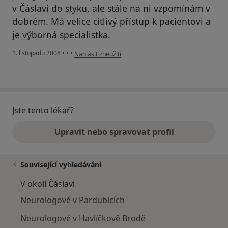
v Čáslavi do styku, ale stále na ni vzpomínám v
dobrém. Má velice citlivý přístup k pacientovi a
je výborná specialistka.
podle názoru uživatele Anna Kosprdová
1. listopadu 2008
•
•
•
Nahlásit zneužití
Jste tento lékař?
Upravit nebo spravovat profil
Související vyhledávání
V okolí Čáslavi
Neurologové v Pardubicích
Neurologové v Havlíčkově Brodě