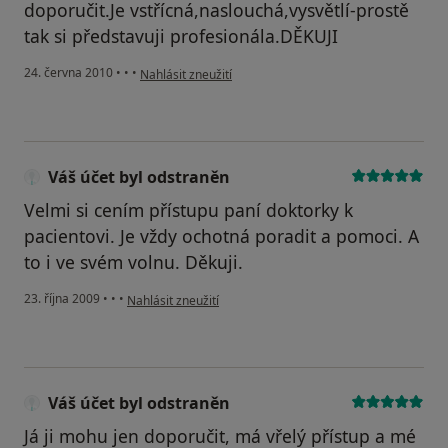
doporučit.Je vstřícná,naslouchá,vysvětlí-prostě
tak si představuji profesionála.DĚKUJI
podle názoru uživatele Pacient
24. června 2010
•
•
•
Nahlásit zneužití
Váš účet byl odstraněn
Velmi si cením přístupu paní doktorky k
pacientovi. Je vždy ochotná poradit a pomoci. A
to i ve svém volnu. Děkuji.
podle názoru uživatele Váš účet byl odstraněn
23. října 2009
•
•
•
Nahlásit zneužití
Váš účet byl odstraněn
Já ji mohu jen doporučit, má vřelý přístup a mé