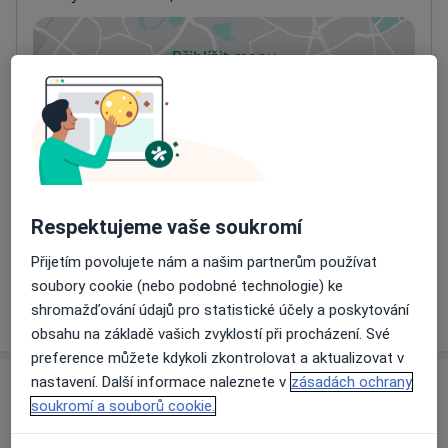
Přiblížit mapu
se otevře v nové záložce
Dostupnost
Na této adrese online kalendář není aktivní
Co mám v takové situaci udělat?
Způsoby platby (soukromé návštěvy)
Respektujeme vaše soukromí
Na teto adrese lékař přijímá pacienty na pojišťovnu
Detaily
Přijetím povolujete nám a našim partnerům používat
soubory cookie (nebo podobné technologie) ke
Více
shromažďování údajů pro statistické účely a poskytování
o adrese
obsahu na základě vašich zvyklostí při procházení. Své
preference můžete kdykoli zkontrolovat a aktualizovat v
nastavení. Další informace naleznete v
zásadách ochrany
Názory
soukromí a souborů cookie.
Přidejte svůj názor