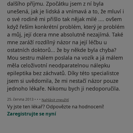
dalšího příjmu. Zpočátku jsem z ní byla
unešená, jak je lidská a vnímavá a to, že mluví i
o své rodině mi přišlo tak nějak milé .... ovšem
když řeším konkrétní problém, který je problém
a můj, její dcera mne absolutně nezajímá. Také
mne zaráží rozdílný názor na její léčbu u
ostatních doktorů... že by někde byla chyba?
Mou sestru málem poslala na vozík a já málem
měla celoživotní neodparatelnou nálepku
epileptika bez záchvatů. Díky této specialistce
jsem si uvědomila, že mi nestačí názor pouze
jednoho lékaře. Nikomu bych ji nedoporučila.
podle názoru uživatele Váš účet byl odstraněn
25. června 2013
•
•
•
Nahlásit zneužití
Vy jste ten lékař? Odpovězte na hodnocení!
Zaregistrujte se nyní