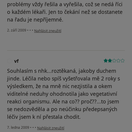
problémy vždy řešila a vyřešila, což se nedá říci
o každém lékaři. Jen to čekání než se dostanete
na řadu je nepříjemné.
podle názoru uživatele Váš účet byl odstraněn
2. září 2009
•
•
•
Nahlásit zneužití
vf
V
Souhlasím s nhk...roztěkaná, jakoby duchem
jinde. Léčila nebo spíš vyšetřovala mě 2 roky s
výsledkem, že na mně nic nezjistila a okem
viditelné neduhy ohodnotila jako vegetativní
reakci organismu. Ale na co?? proč??...to jsem
se nedozvěděla a po neúčinku předepsaných
léčiv jsem k ní přestala chodit.
podle názoru uživatele vf
7. ledna 2009
•
•
•
Nahlásit zneužití