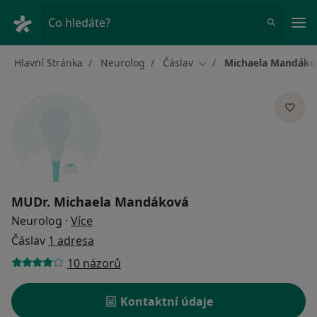
Hla
Co hledáte?
Hlavní Stránka
Neurolog
Čáslav
Michaela Mandáko
Změna města
MUDr.
Michaela Mandáková
o specializacích
Neurolog
·
Více
Čáslav
1 adresa
10 názorů
Kontaktní údaje