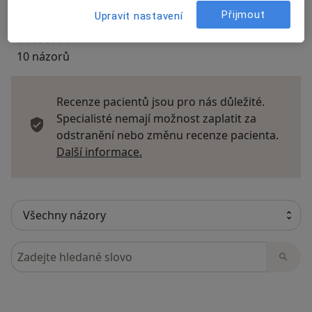
Přijmout
Upravit nastavení
10 názorů
Recenze pacientů jsou pro nás důležité.
Specialisté nemají možnost zaplatit za
odstranění nebo změnu recenze pacienta.
Další informace o názorech
Další informace.
Hledejte v názorech