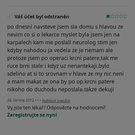
Váš účet byl odstraněn
po dnesni navsteve jsem sla domu s hlavou ze
nevim co si o lekarce myslet byla jsem jen na
karpalech kam me poslall neurolog stim jen
kdyby nahodou ja vedela ze je nemam ale
protoze jsem po operaci krcni patere,tak me
ruce brni stale i kdyz uz nenantekaji.bylo
sdelino at si to srovnam v hlave ze my nic neni
a mam makat ze ona by po op.krcni patere
nikoho do duchodu neposlala.takze dekuji
podle názoru uživatele Váš účet byl odstraněn
26. června 2012
•
•
•
Nahlásit zneužití
Vy jste ten lékař? Odpovězte na hodnocení!
Zaregistrujte se nyní