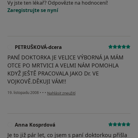
Vy jste ten lékař? Odpovězte na hodnocení!
Zaregistrujte se nyní
PETRUŠKOVÁ-dcera
P
PANÍ DOKTORKA JE VELICE VÝBORNÁ JA MÁM
OTCE PO MRTVICI A VELMI NÁM POMOHLA
KDYŽ JEŠTĚ PRACOVALA JAKO Dr. VE
VOJKOVĚ.DĚKUJI VÁM!!
podle názoru uživatele PETRUŠKOVÁ-dcera
19. listopadu 2008
•
•
•
Nahlásit zneužití
Anna Kosprdová
A
Je to již pár let, co jsem s paní doktorkou přišla