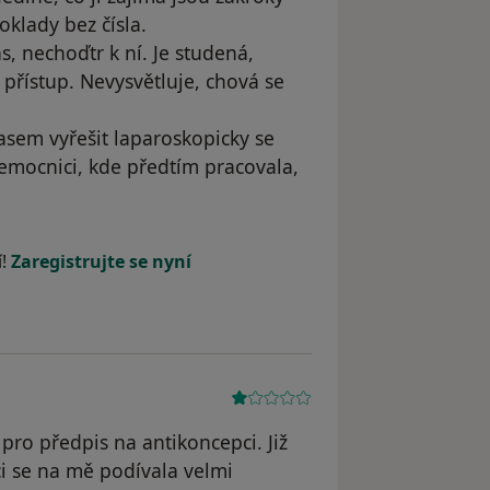
oklady bez čísla.
 nechoďtr k ní. Je studená,
 přístup. Nevysvětluje, chová se
asem vyřešit laparoskopicky se
emocnici, kde předtím pracovala,
. K.
í!
Zaregistrujte se nyní
 pro předpis na antikoncepci. Již
ci se na mě podívala velmi