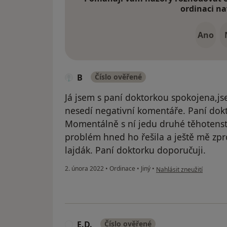
ordinaci na
Ano
B
Číslo ověřené
Já jsem s paní doktorkou spokojena,jse
nesedí negativní komentáře. Paní dokt
Momentálně s ní jedu druhé těhotenstv
problém hned ho řešila a ještě mě zpr
lajdák. Paní doktorku doporučuji.
podle názoru uživatele B
2. února 2022
•
Ordinace
•
Jiný
•
Nahlásit zneužití
E.D.
Číslo ověřené
E