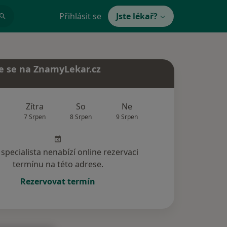
Přihlásit se
Jste lékař?
e se na ZnamyLekar.cz
Zítra
So
Ne
Po
Út
7 Srpen
8 Srpen
9 Srpen
10 Srpen
11 Srp
specialista nenabízí online rezervaci
termínu na této adrese.
Rezervovat termín