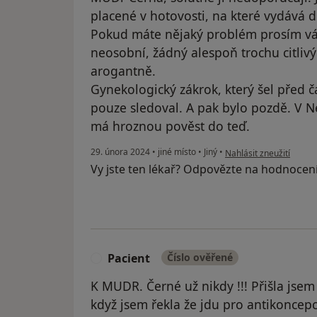
placené v hotovosti, na které vydává d
Pokud máte nějaký problém prosím vás,
neosobní, žádný alespoň trochu citlivý
arogantně.
Gynekologický zákrok, který šel před č
pouze sledoval. A pak bylo pozdě. V N
má hroznou pověst do teď.
podle názoru uživatele P
29. února 2024
•
jiné místo
•
Jiný
•
Nahlásit zneužití
Vy jste ten lékař? Odpovězte na hodnocen
Pacient
Číslo ověřené
P
K MUDR. Černé už nikdy !!! Přišla jsem
když jsem řekla že jdu pro antikoncep