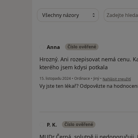
Hledejte v ná
Anna
Číslo ověřené
A
Hrozný. Ani rozepisovat nemá cenu. Ka
kterého jsem kdysi potkala
podle názoru uživat
15. listopadu 2024
•
Ordinace
•
Jiný
•
Nahlásit zneužití
Vy jste ten lékař? Odpovězte na hodnocen
P. K.
Číslo ověřené
P
MUDr Černá, solutně ji nedoporučuji. J