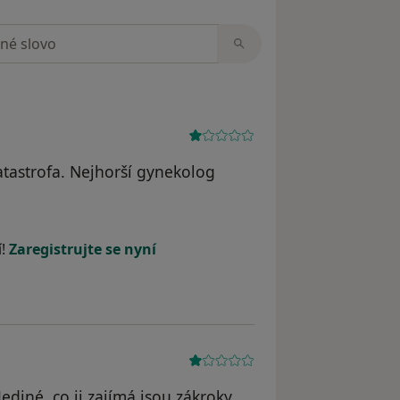
zorech
tastrofa. Nejhorší gynekolog
ele Anna
í!
Zaregistrujte se nyní
ediné, co ji zajímá jsou zákroky