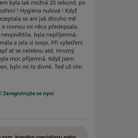
em byla tak možná 20 sekund, po
utření ! Hygiena nulová ! Když
 nezeptala se ani jak dlouho mě
ic a rovnou mi něco předepsala.
nevysvětlila, byla nepříjemná.
ála a jela si svoje. Při vyšetření
apř ať se neleknu atd. Hrozný
 byla moc příjemná. Když jsem
en, bylo mi to divné. Teď už vím
le Pacient
í!
Zaregistrujte se nyní
tom, kterého specialistu nebo