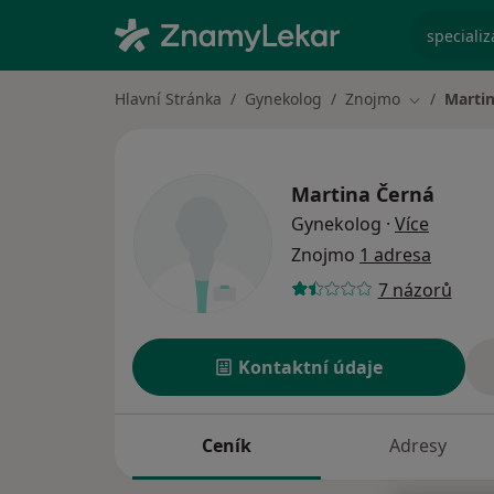
specializ
Hlavní Stránka
Gynekolog
Znojmo
Marti
Změna měs
Martina Černá
o specia
Gynekolog
·
Více
Znojmo
1 adresa
7 názorů
Kontaktní údaje
Ceník
Adresy