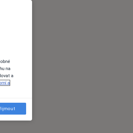
dobné
ahu na
lovat a
omí a
řijmout