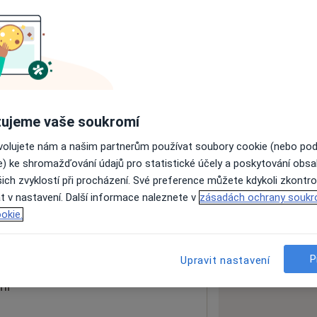
ách nejsou k dispozici
ádné informace o svých službách.
ujeme vaše soukromí
ovolujete nám a našim partnerům používat soubory cookie (nebo po
e) ke shromažďování údajů pro statistické účely a poskytování obs
ich zvyklostí při procházení. Své preference můžete kdykoli zkontro
t v nastavení. Další informace naleznete v
zásadách ochrany soukr
okie.
 mapu
 otevře v nové záložce
P
Upravit nastavení
ní