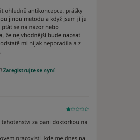
it ohledně antikoncepce, prášky
ou jinou metodu a když jsem jí je
 ptát se na názor nebo
a, že nejvhodnější bude napsat
odstatě mi nijak neporadila a z
.
le E.D.
í!
Zaregistrujte se nyní
u tehotenstvi za pani doktorkou na
zikovem pracovisti, kde me dnes na