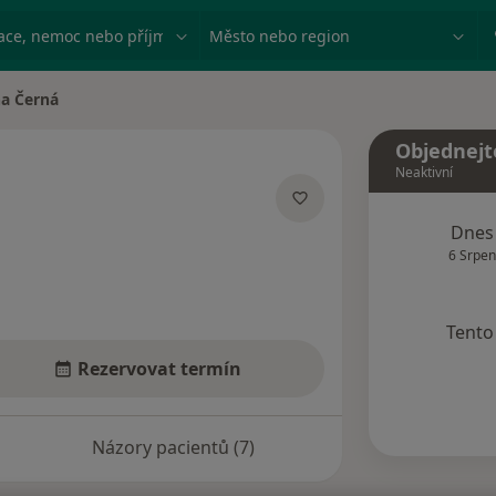
ace, nemoc nebo příjmení
Město nebo region
na Černá
ta
Objednejt
Neaktivní
lizacích
Dnes
6 Srpen
Tento 
Rezervovat termín
Názory pacientů (7)