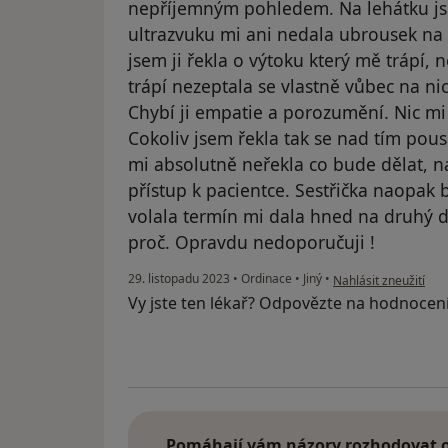
nepříjemným pohledem. Na lehátku js
ultrazvuku mi ani nedala ubrousek na 
jsem ji řekla o výtoku který mě trápí,
trápí nezeptala se vlastně vůbec na n
Chybí ji empatie a porozumění. Nic mi 
Cokoliv jsem řekla tak se nad tím pousm
mi absolutně neřekla co bude dělat, n
přístup k pacientce. Sestřička naopak
volala termín mi dala hned na druhý d
proč. Opravdu nedoporučuji !
podle názoru uživate
29. listopadu 2023
•
Ordinace
•
Jiný
•
Nahlásit zneužití
Vy jste ten lékař? Odpovězte na hodnocen
Pomáhají vám názory rozhodovat o 