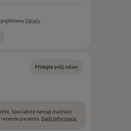
 pojišťovnu
Detaily
adrese
Přidejte svůj názor
žité. Specialisté nemají možnost
Další informace o názor
 recenze pacienta.
Další informace.