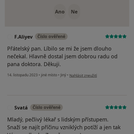
Ano
Ne
F.Aliyev
Číslo ověřené
F
Přátelský pan. Líbilo se mi že jsem dlouho
nečekal. Hlavně dostal jsem dobrou radu od
pana doktora. Děkuji.
podle názoru uživatele F.Aliyev
14. listopadu 2023
•
jiné místo
•
Jiný
•
Nahlásit zneužití
Svatá
Číslo ověřené
S
Mladý, pečlivý lékař s lidským přístupem.
Snaží se najít příčinu vzniklých potíží a jen tak