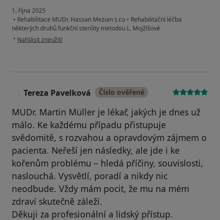
1. října 2025
•
Rehabilitace MUDr. Hassan Mezian s.r.o
•
Rehabilitační léčba
některých druhů funkční sterility metodou L. Mojžíšové
podle názoru uživatele Markéta V.
•
Nahlásit zneužití
Tereza Pavelková
Číslo ověřené
T
MUDr. Martin Müller je lékař, jakých je dnes už
málo. Ke každému případu přistupuje
svědomitě, s rozvahou a opravdovým zájmem o
pacienta. Neřeší jen následky, ale jde i ke
kořenům problému – hledá příčiny, souvislosti,
naslouchá. Vysvětlí, poradí a nikdy nic
neodbude. Vždy mám pocit, že mu na mém
zdraví skutečně záleží.
Děkuji za profesionální a lidský přístup.