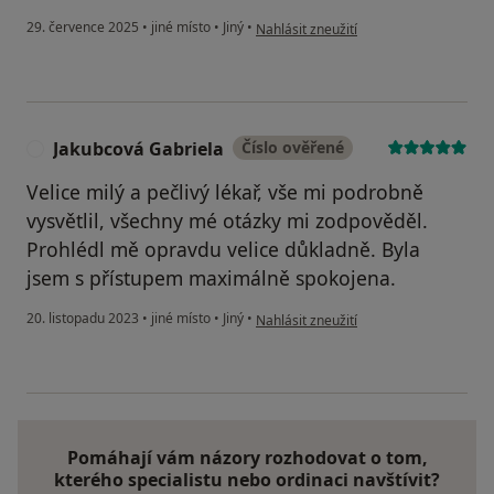
podle názoru uživatele Tereza Pavelko
29. července 2025
•
jiné místo
•
Jiný
•
Nahlásit zneužití
Jakubcová Gabriela
Číslo ověřené
J
Velice milý a pečlivý lékař, vše mi podrobně
vysvětlil, všechny mé otázky mi zodpověděl.
Prohlédl mě opravdu velice důkladně. Byla
jsem s přístupem maximálně spokojena.
podle názoru uživatele Jakubcová Gabr
20. listopadu 2023
•
jiné místo
•
Jiný
•
Nahlásit zneužití
Pomáhají vám názory rozhodovat o tom,
kterého specialistu nebo ordinaci navštívit?