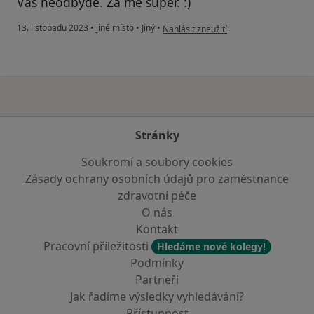
Vás neodbyde. Za mě super. :)
podle názoru uživatele Svatá
13. listopadu 2023
•
jiné místo
•
Jiný
•
Nahlásit zneužití
Stránky
Soukromí a soubory cookies
Zásady ochrany osobních údajů pro zaměstnance
zdravotní péče
O nás
Kontakt
Pracovní příležitosti
Hledáme nové kolegy!
Podmínky
Partneři
Jak řadíme výsledky vyhledávání?
Přístupnost