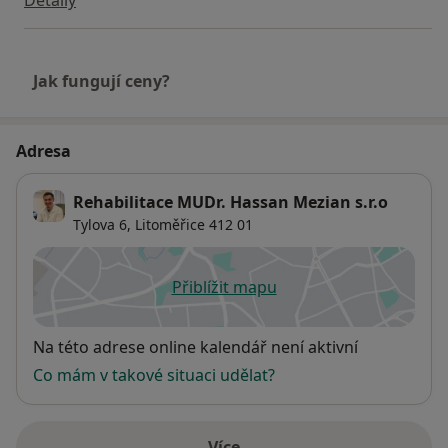
Jak fungují ceny?
Adresa
Rehabilitace MUDr. Hassan Mezian s.r.o
Tylova 6,
Litoměřice
412 01
Přiblížit mapu
se otevře v nové záložce
Dostupnost
Na této adrese online kalendář není aktivní
Co mám v takové situaci udělat?
Více