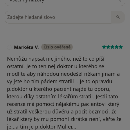
Hledejte v názorech
Markéta V.
Číslo ověřené
M
Nemůžu napsat nic jiného, než to co píší
ostatní. Je to ten nej doktor u kterého se
modlíte aby náhodou neodešel někam jinam a
vy jste ho tím pádem stratili .. Je to opravdu
p.doktor u kterého pacient najde tu oporu,
kterou díky ostatním lékařům stratil. Jestli tato
recenze má pomoct nějakému pacientovi který
už stratil veškerou důvěru a pocit bezmoci, že
lékař který by mu pomohl zkrátka není, věřte že
je...a tím je p.doktor Müller...