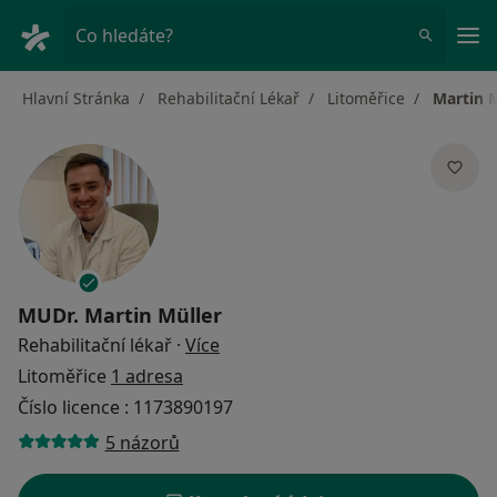
Hla
Co hledáte?
Hlavní Stránka
Rehabilitační Lékař
Litoměřice
Martin M
MUDr.
Martin Müller
o specializacích
Rehabilitační lékař
·
Více
Litoměřice
1 adresa
Číslo licence : 1173890197
5 názorů