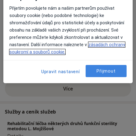
kurzech, včetně specializovaných školení
Přijetím povolujete nám a našim partnerům používat
muskuloskeletální sonografie, která se stala důležitou
soubory cookie (nebo podobné technologie) ke
součástí mé klinické praxe.
shromažďování údajů pro statistické účely a poskytování
obsahu na základě vašich zvyklostí při procházení. Své
O mně
Více
preference můžete kdykoli zkontrolovat a aktualizovat v
Hlavní léčená onemocnění
nastavení. Další informace naleznete v
zásadách ochrany
Bolesti šlach
Bolesti kloubů
soukromí a souborů cookie.
Degenerativní onemocnění
Skolióza
a11y_sr_more_diseases
Poškození šlach
+9
Přijmout
Upravit nastavení
Více
o zkušenostech
Služby a ceník služeb
Rehabilitační léčba některých druhů funkční sterility
metodou L. Mojžíšové
Detaily