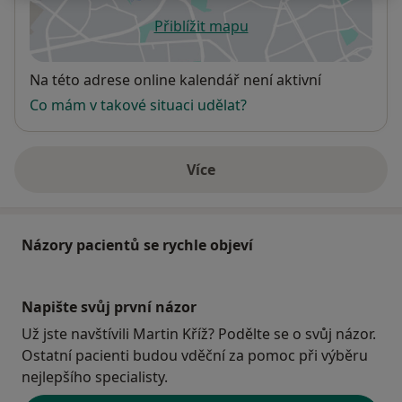
Přiblížit mapu
se otevře v nové záložce
Dostupnost
Na této adrese online kalendář není aktivní
Co mám v takové situaci udělat?
Více
o adrese
Názory pacientů se rychle objeví
Napište svůj první názor
Už jste navštívili Martin Kříž? Podělte se o svůj názor.
Ostatní pacienti budou vděční za pomoc při výběru
nejlepšího specialisty.