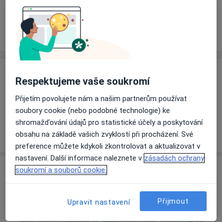
Rezervovat termín
Ceník
Adresy
Názory pacientů
Ceník
Respektujeme vaše soukromí
Informace o službách a cenách nejsou k dispozici
Přijetím povolujete nám a našim partnerům používat
Tento specialista ještě nepřidával žádné informace o
soubory cookie (nebo podobné technologie) ke
svých službách.
shromažďování údajů pro statistické účely a poskytování
obsahu na základě vašich zvyklostí při procházení. Své
preference můžete kdykoli zkontrolovat a aktualizovat v
nastavení. Další informace naleznete v
zásadách ochrany
Adresa
soukromí a souborů cookie.
Ordinace
Přijmout
Upravit nastavení
Břeclav