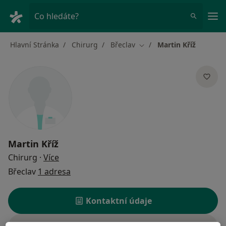
Hla
Co hledáte?
Hlavní Stránka
Chirurg
Břeclav
Martin Kříž
Změna města
Martin Kříž
o specializacích
Chirurg
·
Více
Břeclav
1 adresa
Kontaktní údaje