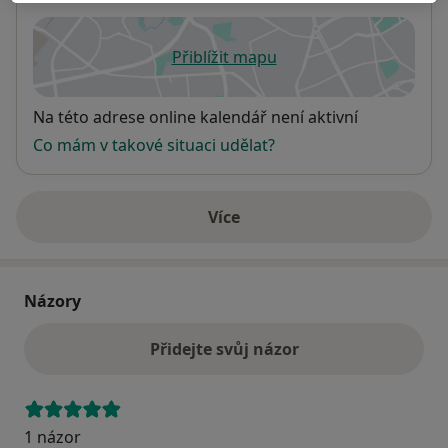
Přiblížit mapu
se otevře v nové záložce
Dostupnost
Na této adrese online kalendář není aktivní
Co mám v takové situaci udělat?
Více
o adrese
Názory
Přidejte svůj názor
1 názor