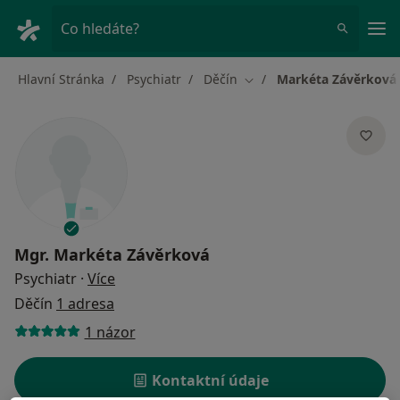
Hla
Co hledáte?
Hlavní Stránka
Psychiatr
Děčín
Markéta Závěrková
Změna města
Mgr.
Markéta Závěrková
o specializacích
Psychiatr
·
Více
Děčín
1 adresa
1 názor
Kontaktní údaje