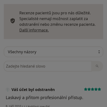
Recenze pacientů jsou pro nás důležité.
Specialisté nemají možnost zaplatit za
odstranění nebo změnu recenze pacienta.
Další informace o názorech
Další informace.
Hledejte v názorech
Váš účet byl odstraněn
Laskavý a přitom profesionální přístup.
podle názoru uživatele Váš účet byl odstraněn
8. září 2010
•
•
•
Nahlásit zneužití