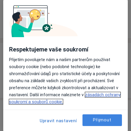
Rezervovat termín
Ceník
Adresy
Názory pacientů (1)
Respektujeme vaše soukromí
Ceník
Přijetím povolujete nám a našim partnerům používat
Informace o službách a cenách nejsou k dispozici
soubory cookie (nebo podobné technologie) ke
Tento specialista ještě nepřidával žádné informace o
shromažďování údajů pro statistické účely a poskytování
svých službách.
obsahu na základě vašich zvyklostí při procházení. Své
preference můžete kdykoli zkontrolovat a aktualizovat v
nastavení. Další informace naleznete v
zásadách ochrany
soukromí a souborů cookie.
Adresa
Přijmout
Upravit nastavení
Ordinace
Horská 548/3,
Děčín