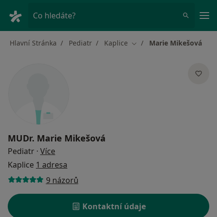
Hla
Co hledáte?
Hlavní Stránka
Pediatr
Kaplice
Marie Mikešová
Změna města
MUDr.
Marie Mikešová
o specializacích
Pediatr
·
Více
Kaplice
1 adresa
9 názorů
Kontaktní údaje