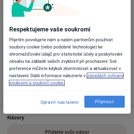
Přiblížit mapu
se otevře v nové záložce
Respektujeme vaše soukromí
Dostupnost
Na této adrese online kalendář není aktivní
Přijetím povolujete nám a našim partnerům používat
Co mám v takové situaci udělat?
soubory cookie (nebo podobné technologie) ke
shromažďování údajů pro statistické účely a poskytování
Způsoby platby (soukromé návštěvy)
obsahu na základě vašich zvyklostí při procházení. Své
preference můžete kdykoli zkontrolovat a aktualizovat v
Na teto adrese lékař přijímá pacienty na pojišťovnu
nastavení. Další informace naleznete v
zásadách ochrany
Detaily
soukromí a souborů cookie.
Více
o adrese
Přijmout
Upravit nastavení
Názory
Přidejte svůj názor