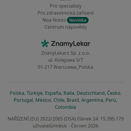
Pro specialisty
Pro zdravotnická zařízení
Noa Notes
Novinka
Centrum nápovědy
Kontakt
ZnamyLekar - Hlavní stránka
ZnanyLekarz Sp. z o.o.
ul. Kolejowa 5/7
01-217 Warszawa, Polska
se otevře v nové záložce
se otevře v nové záložce
se otevře v nové záložce
se otevře v nové záložce
se otevře v 
se o
Polska
,
Türkiye
,
España
,
Italia
,
Deutschland
,
Česko
,
se otevře v nové záložce
se otevře v nové záložce
se otevře v nové záložce
se otevře v nové záložc
se otevře v 
se ote
Portugal
,
México
,
Chile
,
Brasil
,
Argentina
,
Perú
,
se otevře v nové záložce
Colombia
NAŘÍZENÍ (EU) 2022/2065 (DSA) článek 24: 15.395.179
uživatelů/měsíc - Červen 2026