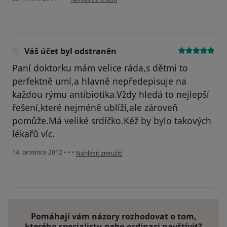
Váš účet byl odstraněn
Paní doktorku mám velice ráda,s dětmi to
perfektně umí,a hlavně nepředepisuje na
každou rýmu antibiotika.Vždy hledá to nejlepší
řešení,které nejméně ublíží,ale zároveň
pomůže.Má veliké srdíčko.Kéž by bylo takových
lékařů víc.
podle názoru uživatele Váš účet byl odstraněn
14. prosince 2012
•
•
•
Nahlásit zneužití
Pomáhají vám názory rozhodovat o tom,
kterého specialistu nebo ordinaci navštívit?