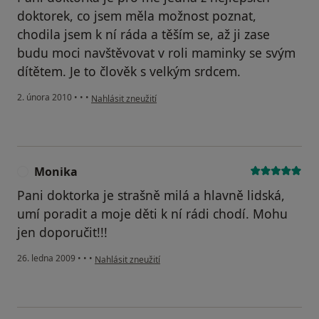
doktorek, co jsem měla možnost poznat,
chodila jsem k ní ráda a těším se, až ji zase
budu moci navštěvovat v roli maminky se svým
dítětem. Je to člověk s velkým srdcem.
podle názoru uživatele Pacient
2. února 2010
•
•
•
Nahlásit zneužití
Monika
M
Pani doktorka je strašně milá a hlavně lidská,
umí poradit a moje děti k ní rádi chodí. Mohu
jen doporučit!!!
podle názoru uživatele Monika
26. ledna 2009
•
•
•
Nahlásit zneužití