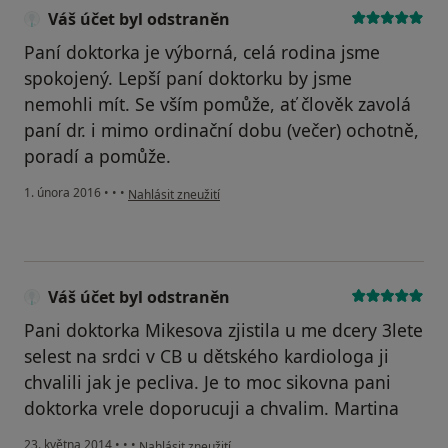
Váš účet byl odstraněn
Paní doktorka je výborná, celá rodina jsme
spokojený. Lepší paní doktorku by jsme
nemohli mít. Se vším pomůže, ať člověk zavolá
paní dr. i mimo ordinační dobu (večer) ochotně,
poradí a pomůže.
podle názoru uživatele Váš účet byl odstraněn
1. února 2016
•
•
•
Nahlásit zneužití
Váš účet byl odstraněn
Pani doktorka Mikesova zjistila u me dcery 3lete
selest na srdci v CB u dětského kardiologa ji
chvalili jak je pecliva. Je to moc sikovna pani
doktorka vrele doporucuji a chvalim. Martina
podle názoru uživatele Váš účet byl odstraněn
23. května 2014
•
•
•
Nahlásit zneužití