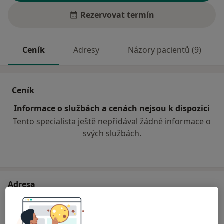
Rezervovat termín
Ceník
Adresy
Názory pacientů (9)
Ceník
Informace o službách a cenách nejsou k dispozici
Tento specialista ještě nepřidával žádné informace o
svých službách.
Adresa
Ordinace pro děti a dorost
Českobudějovická 448,
Kaplice
38241