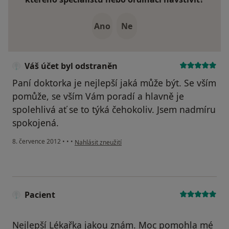
Ano
Ne
Váš účet byl odstraněn
Paní doktorka je nejlepší jaká může být. Se vším
pomůže, se vším Vám poradí a hlavně je
spolehlivá ať se to týká čehokoliv. Jsem nadmíru
spokojená.
podle názoru uživatele Váš účet byl odstraněn
8. července 2012
•
•
•
Nahlásit zneužití
Pacient
Nejlepší Lékařka jakou znám. Moc pomohla mé