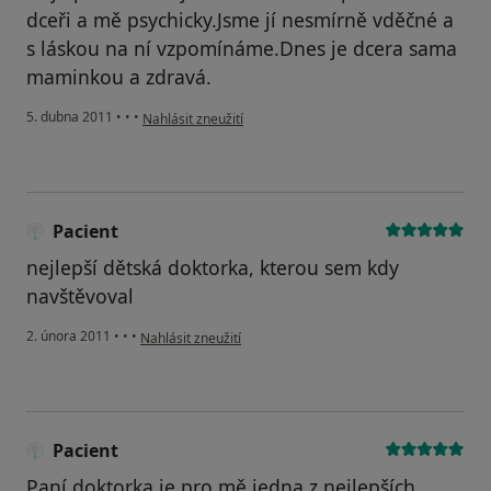
dceři a mě psychicky.Jsme jí nesmírně vděčné a
s láskou na ní vzpomínáme.Dnes je dcera sama
maminkou a zdravá.
podle názoru uživatele Pacient
5. dubna 2011
•
•
•
Nahlásit zneužití
Pacient
nejlepší dětská doktorka, kterou sem kdy
navštěvoval
podle názoru uživatele Pacient
2. února 2011
•
•
•
Nahlásit zneužití
Pacient
Paní doktorka je pro mě jedna z nejlepších