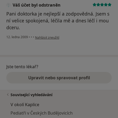
Váš účet byl odstraněn
Pani doktorka je nejlepší a zodpovědná. Jsem s
ní velice spokojená, léčila mě a dnes léčí i mou
dceru.
podle názoru uživatele Váš účet byl odstraněn
12. ledna 2009
•
•
•
Nahlásit zneužití
Jste tento lékař?
Upravit nebo spravovat profil
Související vyhledávání
V okolí Kaplice
Pediatři v Českých Budějovicích