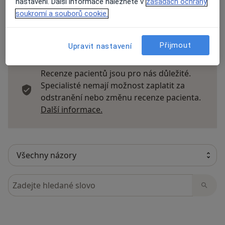
nastavení. Další informace naleznete v
zásadách ochrany
soukromí a souborů cookie.
11 názorů
Přijmout
Upravit nastavení
Recenze pacientů jsou pro nás důležité.
Specialisté nemají možnost zaplatit za
odstranění nebo změnu recenze pacienta.
Další informace o názorech
Další informace.
Hledejte v názorech