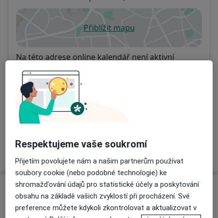
Přiblížit mapu
se otevře v nové záložce
Dostupnost
Na této adrese online kalendář není aktivní
Co mám v takové situaci udělat?
Způsoby platby (soukromé návštěvy)
Na teto adrese lékař přijímá pacienty na pojišťovnu
Detaily
Respektujeme vaše soukromí
Více
o adrese
Přijetím povolujete nám a našim partnerům používat
soubory cookie (nebo podobné technologie) ke
shromažďování údajů pro statistické účely a poskytování
Názory
obsahu na základě vašich zvyklostí při procházení. Své
preference můžete kdykoli zkontrolovat a aktualizovat v
Přidejte svůj názor