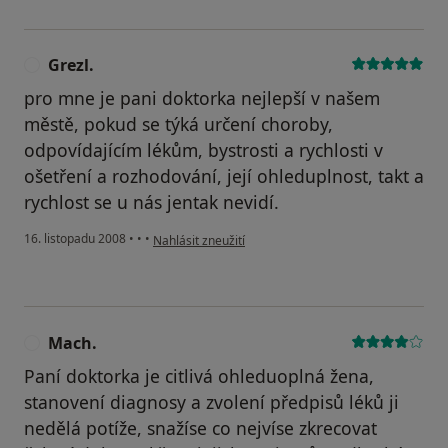
Grezl.
G
pro mne je pani doktorka nejlepší v našem
městě, pokud se týká určení choroby,
odpovídajícím lékům, bystrosti a rychlosti v
ošetření a rozhodování, její ohleduplnost, takt a
rychlost se u nás jentak nevidí.
podle názoru uživatele Grezl.
16. listopadu 2008
•
•
•
Nahlásit zneužití
Mach.
M
Paní doktorka je citlivá ohleduoplná žena,
stanovení diagnosy a zvolení předpisů léků ji
nedělá potíže, snažíse co nejvíse zkrecovat