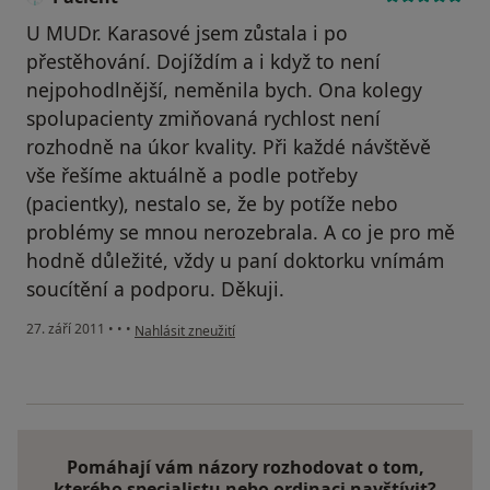
U MUDr. Karasové jsem zůstala i po
přestěhování. Dojíždím a i když to není
nejpohodlnější, neměnila bych. Ona kolegy
spolupacienty zmiňovaná rychlost není
rozhodně na úkor kvality. Při každé návštěvě
vše řešíme aktuálně a podle potřeby
(pacientky), nestalo se, že by potíže nebo
problémy se mnou nerozebrala. A co je pro mě
hodně důležité, vždy u paní doktorku vnímám
soucítění a podporu. Děkuji.
podle názoru uživatele Pacient
27. září 2011
•
•
•
Nahlásit zneužití
Pomáhají vám názory rozhodovat o tom,
kterého specialistu nebo ordinaci navštívit?