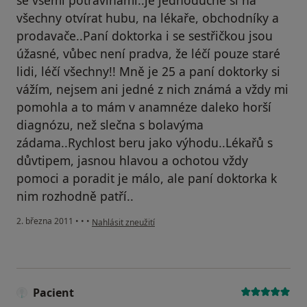
se všemi potravinami..je jednoduché si na
všechny otvírat hubu, na lékaře, obchodníky a
prodavače..Paní doktorka i se sestřičkou jsou
úžasné, vůbec není pradva, že léčí pouze staré
lidi, léčí všechny!! Mně je 25 a paní doktorky si
vážím, nejsem ani jedné z nich známá a vždy mi
pomohla a to mám v anamnéze daleko horší
diagnózu, než slečna s bolavýma
zádama..Rychlost beru jako výhodu..Lékařů s
důvtipem, jasnou hlavou a ochotou vždy
pomoci a poradit je málo, ale paní doktorka k
nim rozhodně patří..
podle názoru uživatele Váš účet byl odstraněn
2. března 2011
•
•
•
Nahlásit zneužití
Pacient