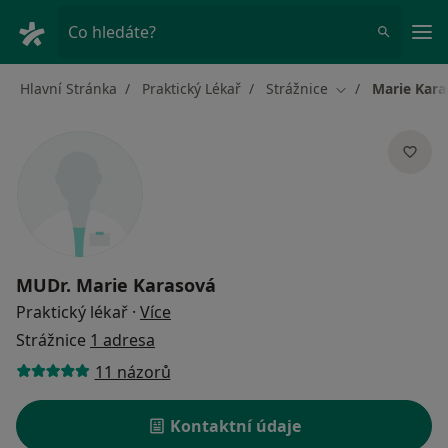
Hla
Co hledáte?
Hlavní Stránka
Praktický Lékař
Strážnice
Marie Kara
Změna města
MUDr.
Marie Karasová
o specializacích
Praktický lékař
·
Více
Strážnice
1 adresa
11 názorů
Kontaktní údaje