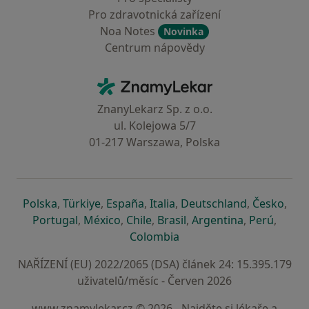
Pro zdravotnická zařízení
Noa Notes
Novinka
Centrum nápovědy
Kontakt
ZnamyLekar - Hlavní stránka
ZnanyLekarz Sp. z o.o.
ul. Kolejowa 5/7
01-217 Warszawa, Polska
se otevře v nové záložce
se otevře v nové záložce
se otevře v nové záložce
se otevře v nové záložce
se otevře v 
se o
Polska
,
Türkiye
,
España
,
Italia
,
Deutschland
,
Česko
,
se otevře v nové záložce
se otevře v nové záložce
se otevře v nové záložce
se otevře v nové záložc
se otevře v 
se ote
Portugal
,
México
,
Chile
,
Brasil
,
Argentina
,
Perú
,
se otevře v nové záložce
Colombia
NAŘÍZENÍ (EU) 2022/2065 (DSA) článek 24: 15.395.179
uživatelů/měsíc - Červen 2026
www.znamylekar.cz © 2026 - Najděte si lékaře a