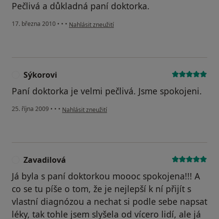
Pečlivá a důkladná paní doktorka.
podle názoru uživatele Pacient
17. března 2010
•
•
•
Nahlásit zneužití
Sýkorovi
S
Paní doktorka je velmi pečlivá. Jsme spokojeni.
podle názoru uživatele Sýkorovi
25. října 2009
•
•
•
Nahlásit zneužití
Zavadilová
Z
Já byla s paní doktorkou moooc spokojena!!! A
co se tu píše o tom, že je nejlepší k ní přijít s
vlastní diagnózou a nechat si podle sebe napsat
léky, tak tohle jsem slyšela od vícero lidí, ale já