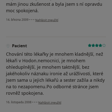
mám jinou zkušenost a byla jsem s ní opravdu
moc spokojená.
podle názoru uživatele Zavadilová
14. března 2009
•
•
•
Nahlásit zneužití
Pacient
Chování této lékařky je mnohem kladnější, než
lékaři v Hodon.nemocnici, je mnohem
ohleduplnější, je mnohem taktnější, bez
jakéhokoliv náznaku ironie až urážlivosti, které
jsem sama u jejich lékařú a sester zažila a nikdy
na to nezapomenu.Po odborné stránce jsem
rovněž spokojena.
podle názoru uživatele Pacient
16. listopadu 2008
•
•
•
Nahlásit zneužití