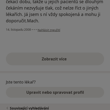
čekací dobu, takže u jejich pacientů se dlouhým
čekáním nezvyšuje tlak, což nelze říct o jiných
lékařích. Já jsem s ní vždy spokojená a mohu ji
doporučit.Mach.
podle názoru uživatele Mach.
14. listopadu 2008
•
•
•
Nahlásit zneužití
Zobrazit více
výše uvedené názory
Jste tento lékař?
Upravit nebo spravovat profil
Související vyhledávání