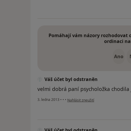
Pomáhají vám názory rozhodovat o 
ordinaci na
Ano
Váš účet byl odstraněn
velmi dobrá paní psycholožka chodila 
podle názoru uživatele Váš účet byl od
3. ledna 2013
•
•
•
Nahlásit zneužití
Váš účet byl odstraněn