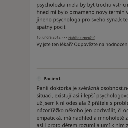
psycholozka,mela by byt trochu vstricn
hned mi bylo oznameno novy termin 
jineho psychologa pro sveho syna,k t
spatny pocit
podle názoru uživatele Váš účet byl o
10. února 2012
•
•
•
Nahlásit zneužití
Vy jste ten lékař? Odpovězte na hodnocen
Pacient
Panií doktorka je svérázná osobnost,
situaci, existují asi i lepší psycholog
už jsem k ní odeslala 2 přátele s probl
názor.Těžko někoho jen pochválit, či o
empatická, má nadhled a mnoholeté zk
asi i proto dětem rozumí a umí k nim