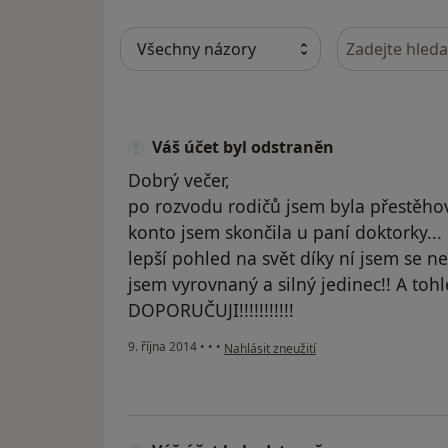
Hledejte v ná
Váš účet byl odstraněn
Dobrý večer,
po rozvodu rodičů jsem byla přestěhov
konto jsem skončila u paní doktorky...
lepší pohled na svět díky ní jsem se n
jsem vyrovnaný a silný jedinec!! A tohl
DOPORUČUJI!!!!!!!!!!!
podle názoru uživatele Váš účet byl ods
9. října 2014
•
•
•
Nahlásit zneužití