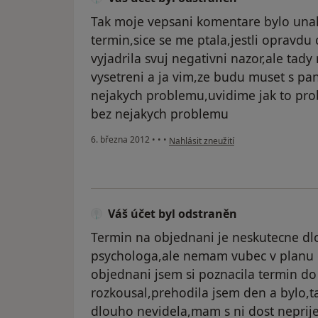
Tak moje vepsani komentare bylo una
termin,sice se me ptala,jestli opravdu
vyjadrila svuj negativni nazor,ale tad
vysetreni a ja vim,ze budu muset s pa
nejakych problemu,uvidime jak to pro
bez nejakych problemu
podle názoru uživatele Váš účet byl o
6. března 2012
•
•
•
Nahlásit zneužití
Váš účet byl odstraněn
Termin na objednani je neskutecne d
psychologa,ale nemam vubec v planu c
objednani jsem si poznacila termin do
rozkousal,prehodila jsem den a bylo,
dlouho nevidela,mam s ni dost neprije