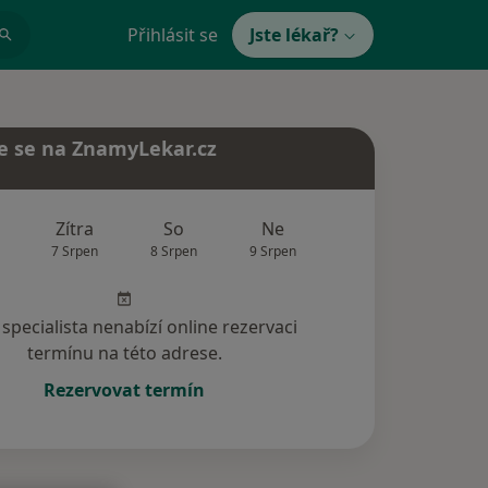
Přihlásit se
Jste lékař?
e se na ZnamyLekar.cz
Zítra
So
Ne
Po
Út
7 Srpen
8 Srpen
9 Srpen
10 Srpen
11 Srp
specialista nenabízí online rezervaci
termínu na této adrese.
Rezervovat termín