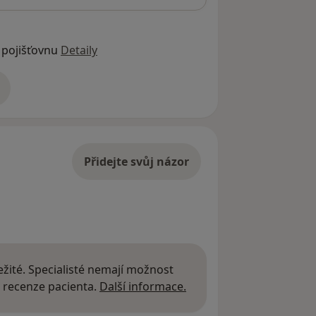
 pojišťovnu
Detaily
adrese
Přidejte svůj názor
žité. Specialisté nemají možnost
Další informace o názor
 recenze pacienta.
Další informace.