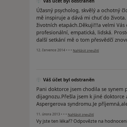
Váš účet byl odstraněn
Úžasný psycholog, skvělý a ochotný čl
mě inspiruje a dává mi chuť do života
životních etapách.Děkuji!!!a velmi Vá
profesionální, empatická, lidská. Pro
další setkání mě o tom přesvědčí znov
podle názoru uživatele Váš účet b
12. července 2014
•
•
•
Nahlásit zneužití
Váš účet byl odstraněn
Pani doktorce jsem chodila se synem p
dijagnozu.Přešla jsem k jiné doktorce 
Aspergerova syndromu.Je příjemná,a
podle názoru uživatele Váš účet byl o
11. února 2013
•
•
•
Nahlásit zneužití
Vy jste ten lékař? Odpovězte na hodnocen