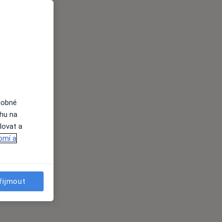
dobné
ahu na
lovat a
omí a
řijmout