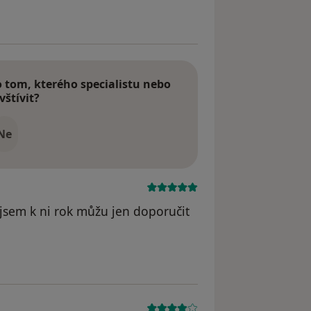
tom, kterého specialistu nebo
vštívit?
Ne
jsem k ni rok můžu jen doporučit
straněn