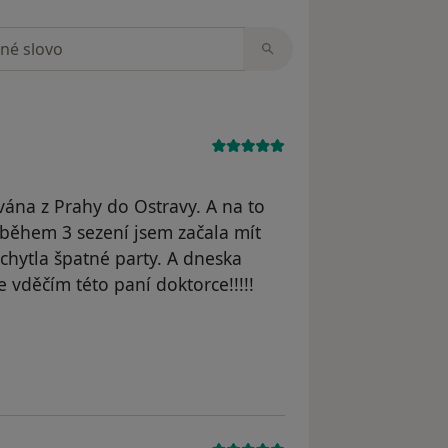
zorech
ána z Prahy do Ostravy. A na to
 během 3 sezení jsem začala mít
echytla špatné party. A dneska
e vděčím této paní doktorce!!!!!
traněn