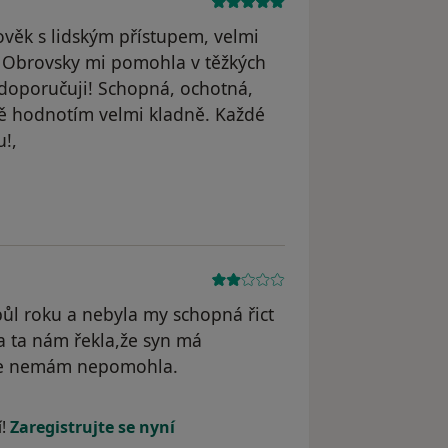
ověk s lidským přístupem, velmi
. Obrovsky mi pomohla v těžkých
s doporučuji! Schopná, ochotná,
stě hodnotím velmi kladně. Každé
u!,
yl odstraněn
ůl roku a nebyla my schopná řict
a ta nám řekla,že syn má
le nemám nepomohla.
dstraněn
í!
Zaregistrujte se nyní