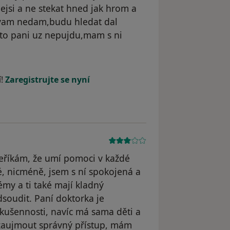
ejsi a ne stekat hned jak hrom a
vam nedam,budu hledat dal
eto pani uz nepujdu,mam s ni
dstraněn
í!
Zaregistrujte se nyní
neříkám, že umí pomoci v každé
ové, nicméně, jsem s ní spokojená a
émy a ti také mají kladný
dsoudit. Paní doktorka je
ušennosti, navíc má sama děti a
 zaujmout správný přístup, mám