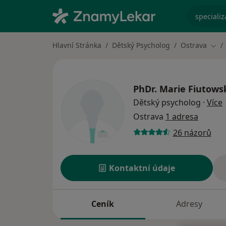
specializ
Hlavní Stránka
Dětský Psycholog
Ostrava
Změ
PhDr.
Marie Fiutows
o
Dětský psycholog
·
Více
Ostrava
1 adresa
26 názorů
Kontaktní údaje
Ceník
Adresy