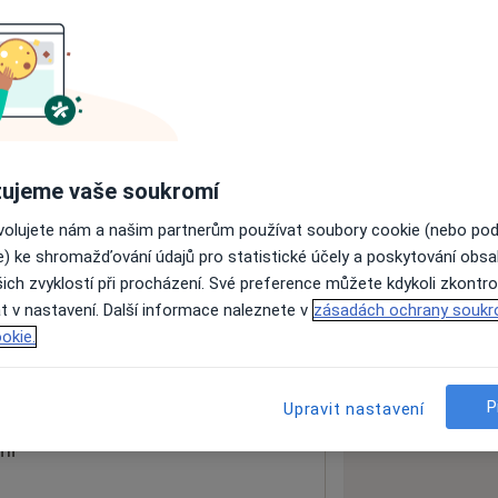
ách nejsou k dispozici
ádné informace o svých službách.
ujeme vaše soukromí
ovolujete nám a našim partnerům používat soubory cookie (nebo po
e) ke shromažďování údajů pro statistické účely a poskytování obs
ich zvyklostí při procházení. Své preference můžete kdykoli zkontro
t v nastavení. Další informace naleznete v
zásadách ochrany soukr
a
70030
okie.
 mapu
 otevře v nové záložce
P
Upravit nastavení
ní