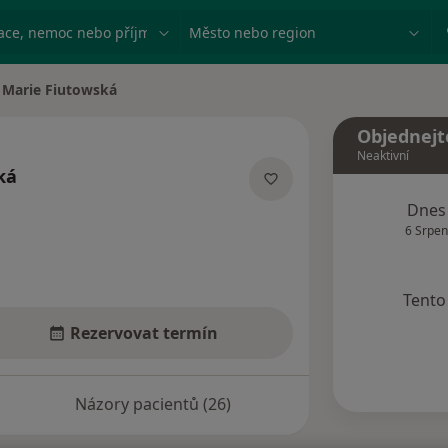
ace, nemoc nebo příjmení
Město nebo region
Marie Fiutowská
na města
Objednejt
Neaktivní
ká
 specializacích
Dnes
6 Srpen
Tento 
Rezervovat termín
Názory pacientů (26)