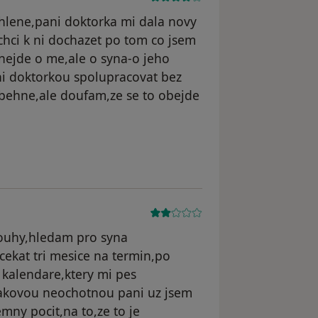
hlene,pani doktorka mi dala novy
 chci k ni dochazet po tom co jsem
y nejde o me,ale o syna-o jeho
ni doktorkou spolupracovat bez
behne,ale doufam,ze se to obejde
dstraněn
louhy,hledam pro syna
ekat tri mesice na termin,po
 kalendare,ktery mi pes
takovou neochotnou pani uz jsem
mny pocit,na to,ze to je