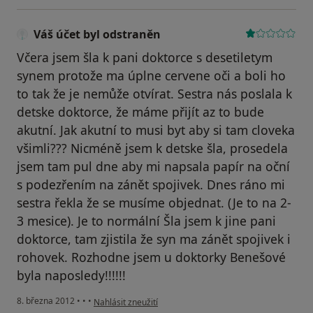
Váš účet byl odstraněn
Včera jsem šla k pani doktorce s desetiletym
synem protože ma úplne cervene oči a boli ho
to tak že je nemůže otvírat. Sestra nás poslala k
detske doktorce, že máme přijít az to bude
akutní. Jak akutní to musi byt aby si tam cloveka
všimli??? Nicméně jsem k detske šla, prosedela
jsem tam pul dne aby mi napsala papír na oční
s podezřením na zánět spojivek. Dnes ráno mi
sestra řekla že se musíme objednat. (Je to na 2-
3 mesice). Je to normální Šla jsem k jine pani
doktorce, tam zjistila že syn ma zánět spojivek i
rohovek. Rozhodne jsem u doktorky Benešové
byla naposledy!!!!!!
podle názoru uživatele Váš účet byl odstraněn
8. března 2012
•
•
•
Nahlásit zneužití