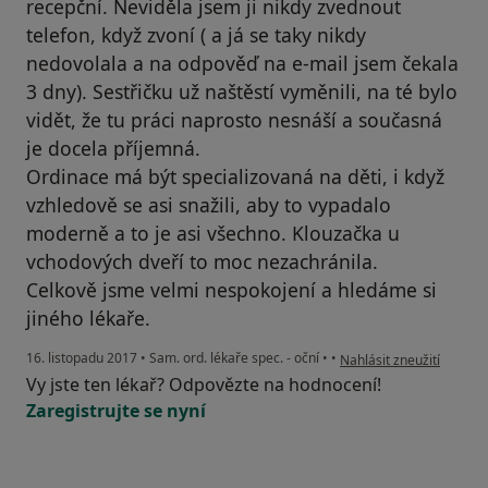
recepční. Neviděla jsem ji nikdy zvednout
telefon, když zvoní ( a já se taky nikdy
nedovolala a na odpověď na e-mail jsem čekala
3 dny). Sestřičku už naštěstí vyměnili, na té bylo
vidět, že tu práci naprosto nesnáší a současná
je docela příjemná.
Ordinace má být specializovaná na děti, i když
vzhledově se asi snažili, aby to vypadalo
moderně a to je asi všechno. Klouzačka u
vchodových dveří to moc nezachránila.
Celkově jsme velmi nespokojení a hledáme si
jiného lékaře.
podle názoru uživatele V
16. listopadu 2017
•
Sam. ord. lékaře spec. - oční
•
•
Nahlásit zneužití
Vy jste ten lékař? Odpovězte na hodnocení!
Zaregistrujte se nyní