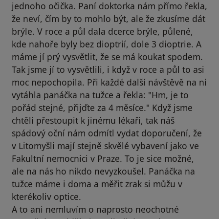
jednoho očička. Paní doktorka nám přímo řekla,
že neví, čím by to mohlo být, ale že zkusíme dát
brýle. V roce a půl dala dcerce brýle, půlené,
kde nahoře byly bez dioptrií, dole 3 dioptrie. A
máme jí prý vysvětlit, že se má koukat spodem.
Tak jsme jí to vysvětlili, i když v roce a půl to asi
moc nepochopila. Při každé další návštěvě na ni
vytáhla panáčka na tužce a řekla: "Hm, je to
pořád stejné, přijďte za 4 měsíce." Když jsme
chtěli přestoupit k jinému lékaři, tak náš
spádový oční nám odmítl vydat doporučení, že
v Litomyšli mají stejně skvělé vybavení jako ve
Fakultní nemocnici v Praze. To je sice možné,
ale na nás ho nikdo nevyzkoušel. Panáčka na
tužce máme i doma a měřit zrak si můžu v
kterékoliv optice.
A to ani nemluvím o naprosto neochotné