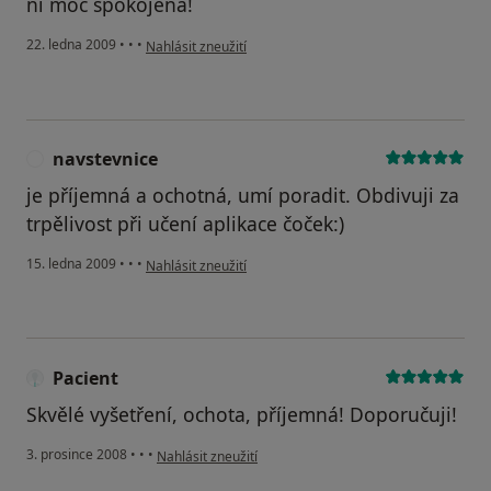
ní moc spokojená!
podle názoru uživatele j.
22. ledna 2009
•
•
•
Nahlásit zneužití
navstevnice
N
je příjemná a ochotná, umí poradit. Obdivuji za
trpělivost při učení aplikace čoček:)
podle názoru uživatele navstevnice
15. ledna 2009
•
•
•
Nahlásit zneužití
Pacient
Skvělé vyšetření, ochota, příjemná! Doporučuji!
podle názoru uživatele Pacient
3. prosince 2008
•
•
•
Nahlásit zneužití