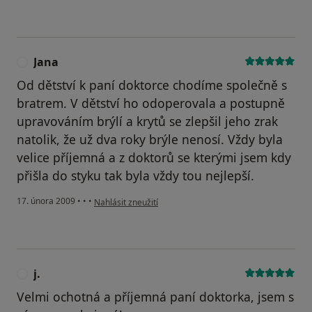
Jana
J
Od dětství k paní doktorce chodíme společně s
bratrem. V dětství ho odoperovala a postupně
upravováním brýlí a krytů se zlepšil jeho zrak
natolik, že už dva roky brýle nenosí. Vždy byla
velice příjemná a z doktorů se kterými jsem kdy
přišla do styku tak byla vždy tou nejlepší.
podle názoru uživatele Jana
17. února 2009
•
•
•
Nahlásit zneužití
j.
J
Velmi ochotná a příjemná paní doktorka, jsem s