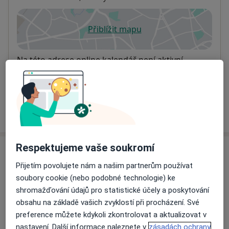
Přiblížit mapu
se otevře v nové záložce
Dostupnost
Na této adrese online kalendář není aktivní
Co mám v takové situaci udělat?
Více
o adrese
Respektujeme vaše soukromí
Názory
Přijetím povolujete nám a našim partnerům používat
Přidejte svůj názor
soubory cookie (nebo podobné technologie) ke
shromažďování údajů pro statistické účely a poskytování
obsahu na základě vašich zvyklostí při procházení. Své
preference můžete kdykoli zkontrolovat a aktualizovat v
11 názorů
nastavení. Další informace naleznete v
zásadách ochrany