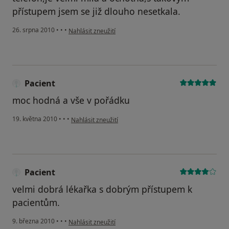
přístupem jsem se již dlouho nesetkala.
podle názoru uživatele Váš účet byl odstraněn
26. srpna 2010
•
•
•
Nahlásit zneužití
Pacient
moc hodná a vše v pořádku
podle názoru uživatele Pacient
19. května 2010
•
•
•
Nahlásit zneužití
Pacient
velmi dobrá lékařka s dobrým přístupem k
pacientům.
podle názoru uživatele Pacient
9. března 2010
•
•
•
Nahlásit zneužití