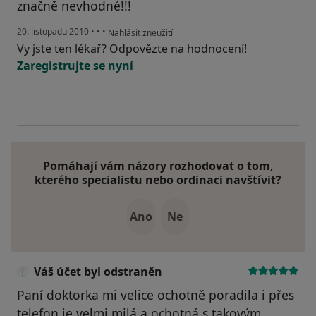
značně nevhodné!!!
podle názoru uživatele Pacient
20. listopadu 2010
•
•
•
Nahlásit zneužití
Vy jste ten lékař? Odpovězte na hodnocení!
Zaregistrujte se nyní
Pomáhají vám názory rozhodovat o tom,
kterého specialistu nebo ordinaci navštívit?
Ano
Ne
Váš účet byl odstraněn
Paní doktorka mi velice ochotně poradila i přes
telefon,je velmi milá a ochotná,s takovým