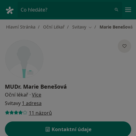
Hla
Co hledáte?
Hlavní Stránka
Oční Lékař
Svitavy
Marie Benešová
Změna města
MUDr.
Marie Benešová
o specializacích
Oční lékař
·
Více
Svitavy
1 adresa
11 názorů
Kontaktní údaje