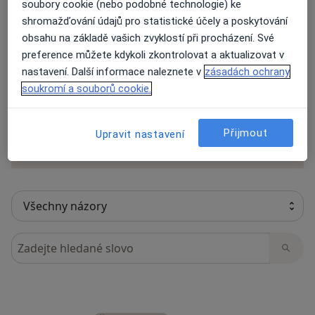
soubory cookie (nebo podobné technologie) ke
shromažďování údajů pro statistické účely a poskytování
obsahu na základě vašich zvyklostí při procházení. Své
15 názorů
preference můžete kdykoli zkontrolovat a aktualizovat v
nastavení. Další informace naleznete v
zásadách ochrany
soukromí a souborů cookie.
Recenze pacientů jsou pro nás důležité.
Specialisté nemají možnost zaplatit za
odstranění nebo změnu recenze pacienta.
Přijmout
Upravit nastavení
Další informace o názorech
Další informace.
Hledejte v názorech