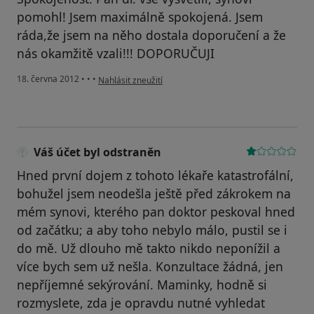
pomohl! Jsem maximálně spokojená. Jsem
ráda,že jsem na něho dostala doporučení a že
nás okamžitě vzali!!! DOPORUČUJI
podle názoru uživatele Váš účet byl odstraněn
18. června 2012
•
•
•
Nahlásit zneužití
Váš účet byl odstraněn
Hned první dojem z tohoto lékaře katastrofální,
bohužel jsem neodešla ještě před zákrokem na
mém synovi, kterého pan doktor peskoval hned
od začátku; a aby toho nebylo málo, pustil se i
do mě. Už dlouho mě takto nikdo neponížil a
více bych sem už nešla. Konzultace žádná, jen
nepříjemné sekýrování. Maminky, hodně si
rozmyslete, zda je opravdu nutné vyhledat