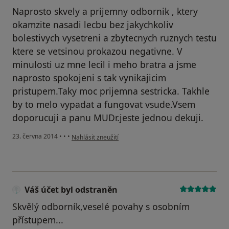
Naprosto skvely a prijemny odbornik , ktery
okamzite nasadi lecbu bez jakychkoliv
bolestivych vysetreni a zbytecnych ruznych testu
ktere se vetsinou prokazou negativne. V
minulosti uz mne lecil i meho bratra a jsme
naprosto spokojeni s tak vynikajicim
pristupem.Taky moc prijemna sestricka. Takhle
by to melo vypadat a fungovat vsude.Vsem
doporucuji a panu MUDr.jeste jednou dekuji.
podle názoru uživatele Váš účet byl odstraněn
23. června 2014
•
•
•
Nahlásit zneužití
Váš účet byl odstraněn
Skvělý odborník,veselé povahy s osobním
přístupem...