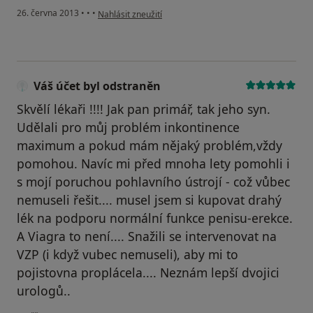
podle názoru uživatele Váš účet byl odstraněn
26. června 2013
•
•
•
Nahlásit zneužití
Váš účet byl odstraněn
Skvělí lékaři !!!! Jak pan primář, tak jeho syn.
Udělali pro můj problém inkontinence
maximum a pokud mám nějaký problém,vždy
pomohou. Navíc mi před mnoha lety pomohli i
s mojí poruchou pohlavního ústrojí - což vůbec
nemuseli řešit.... musel jsem si kupovat drahý
lék na podporu normální funkce penisu-erekce.
A Viagra to není.... Snažili se intervenovat na
VZP (i když vubec nemuseli), aby mi to
pojistovna proplácela.... Neznám lepší dvojici
urologů..