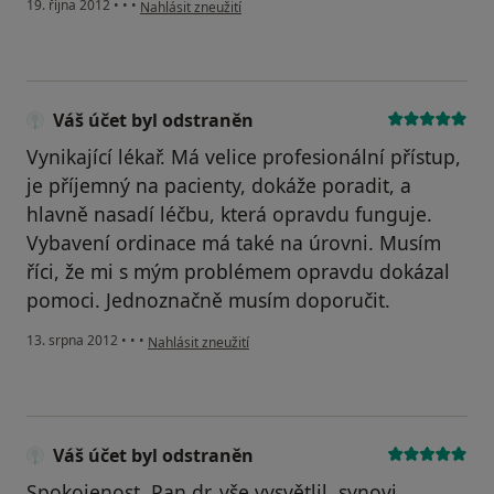
podle názoru uživatele Váš účet byl odstraněn
19. října 2012
•
•
•
Nahlásit zneužití
Váš účet byl odstraněn
Vynikající lékař. Má velice profesionální přístup,
je příjemný na pacienty, dokáže poradit, a
hlavně nasadí léčbu, která opravdu funguje.
Vybavení ordinace má také na úrovni. Musím
říci, že mi s mým problémem opravdu dokázal
pomoci. Jednoznačně musím doporučit.
podle názoru uživatele Váš účet byl odstraněn
13. srpna 2012
•
•
•
Nahlásit zneužití
Váš účet byl odstraněn
Spokojenost. Pan dr. vše vysvětlil, synovi