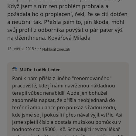
Když jsem s ním ten problém probrala a
požádala ho o proplacení, řekl, že se cítí dotčen
a neučinil tak. Přežila jsem to, jen škoda, mohl
svůj profil z odborníka povýšit o pár pater výš
na džentlmena. Kovářová Milada
podle názoru uživatele Váš účet byl odstraněn
13. května 2015
•
•
•
Nahlásit zneužití
MUDr. Luděk Leder
Paní k nám přišla z jiného "renomovaného"
pracoviště, kde jí námi navrženou nákladnou
terapii vůbec nenabídli. A zde jen bohužel
zapomněla napsat, že přišla neobjednaná do
terénní ambulance pro poukaz s řadou kodu,
kde jsme se jí pokusili i přes nával vyjít vstříc. Asi
jsme spletli číslo a dostala mužskou pomůcku v
hodnotě cca 15000,- Kč. Schvalující revizní lékař