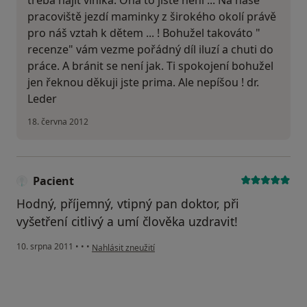
třeba najít viníka. Ona to jistě není ... Na naše
pracoviště jezdí maminky z širokého okolí právě
pro náš vztah k dětem ... ! Bohužel takováto "
recenze" vám vezme pořádný díl iluzí a chuti do
práce. A bránit se není jak. Ti spokojení bohužel
jen řeknou děkuji jste prima. Ale nepíšou ! dr.
Leder
18. června 2012
Pacient
Hodný, příjemný, vtipný pan doktor, při
vyšetření citlivý a umí člověka uzdravit!
podle názoru uživatele Pacient
10. srpna 2011
•
•
•
Nahlásit zneužití