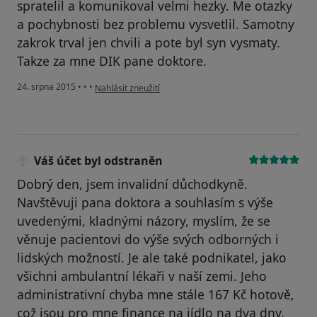
spratelil a komunikoval velmi hezky. Me otazky
a pochybnosti bez problemu vysvetlil. Samotny
zakrok trval jen chvili a pote byl syn vysmaty.
Takze za mne DIK pane doktore.
podle názoru uživatele Váš účet byl odstraněn
24. srpna 2015
•
•
•
Nahlásit zneužití
Váš účet byl odstraněn
Dobrý den, jsem invalidní důchodkyně.
Navštěvuji pana doktora a souhlasím s výše
uvedenými, kladnými názory, myslím, že se
věnuje pacientovi do výše svých odborných i
lidských možností. Je ale také podnikatel, jako
všichni ambulantní lékaři v naší zemi. Jeho
administrativní chyba mne stále 167 Kč hotově,
což jsou pro mne finance na jídlo na dva dny.