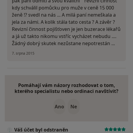
pak paní odmítl a svou kvalitní " revizní činnost "
kdy schválil pomůcku pro muže v ceně 15 000
ženě !? svedl na nás ... A milá paní nemeškala a
jela za námi. A kolik stála tato cesta ? A závěr ?
Revizní činnost pojišťoven je jen buzerace lékařů
a já už takto nikomu vstříc vycházet nebudu ....
Žádný dobrý skutek nezůstane nepotrestán ...
7. srpna 2015
Pomáhají vám názory rozhodovat o tom,
kterého specialistu nebo ordinaci navštívit?
Ano
Ne
Váš účet byl odstraněn