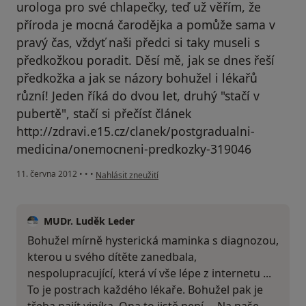
urologa pro své chlapečky, teď už věřím, že
příroda je mocná čarodějka a pomůže sama v
pravý čas, vždyť naši předci si taky museli s
předkožkou poradit. Děsí mě, jak se dnes řeší
předkožka a jak se názory bohužel i lékařů
různí! Jeden říká do dvou let, druhý "stačí v
pubertě", stačí si přečíst článek
http://zdravi.e15.cz/clanek/postgradualni-
medicina/onemocneni-predkozky-319046
podle názoru uživatele Váš účet byl odstraněn
11. června 2012
•
•
•
Nahlásit zneužití
MUDr. Luděk Leder
Bohužel mírně hysterická maminka s diagnozou,
kterou u svého dítěte zanedbala,
nespolupracující, která ví vše lépe z internetu ...
To je postrach každého lékaře. Bohužel pak je