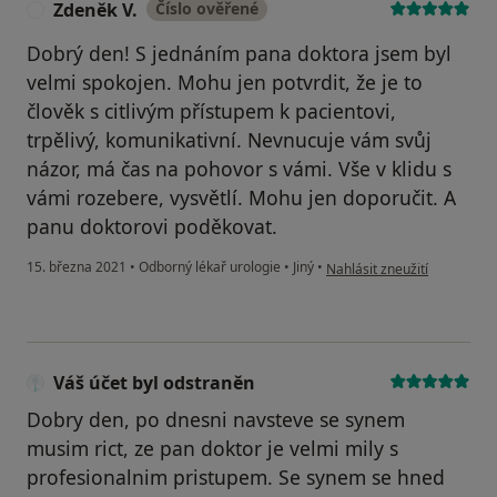
Zdeněk V.
Číslo ověřené
Z
Dobrý den! S jednáním pana doktora jsem byl
velmi spokojen. Mohu jen potvrdit, že je to
člověk s citlivým přístupem k pacientovi,
trpělivý, komunikativní. Nevnucuje vám svůj
názor, má čas na pohovor s vámi. Vše v klidu s
vámi rozebere, vysvětlí. Mohu jen doporučit. A
panu doktorovi poděkovat.
podle názoru uživatele Zden
15. března 2021
•
Odborný lékař urologie
•
Jiný
•
Nahlásit zneužití
Váš účet byl odstraněn
Dobry den, po dnesni navsteve se synem
musim rict, ze pan doktor je velmi mily s
profesionalnim pristupem. Se synem se hned