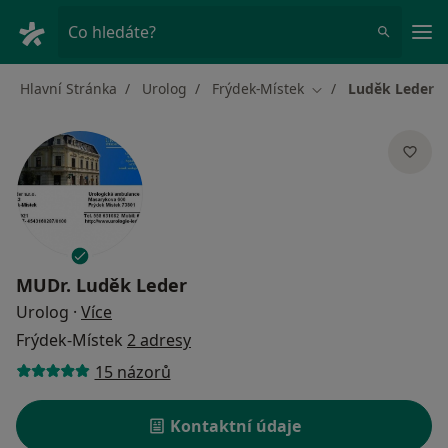
Hla
Co hledáte?
Hlavní Stránka
Urolog
Frýdek-Místek
Luděk Leder
Změna města
MUDr.
Luděk Leder
o specializacích
Urolog
·
Více
Frýdek-Místek
2 adresy
15 názorů
Kontaktní údaje