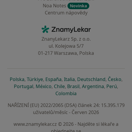
Noa Notes
Novinka
Centrum nápovědy
Kontakt
ZnamyLekar - Hlavní stránka
ZnanyLekarz Sp. z o.o.
ul. Kolejowa 5/7
01-217 Warszawa, Polska
se otevře v nové záložce
se otevře v nové záložce
se otevře v nové záložce
se otevře v nové záložce
se otevře v 
se o
Polska
,
Türkiye
,
España
,
Italia
,
Deutschland
,
Česko
,
se otevře v nové záložce
se otevře v nové záložce
se otevře v nové záložce
se otevře v nové záložc
se otevře v 
se ote
Portugal
,
México
,
Chile
,
Brasil
,
Argentina
,
Perú
,
se otevře v nové záložce
Colombia
NAŘÍZENÍ (EU) 2022/2065 (DSA) článek 24: 15.395.179
uživatelů/měsíc - Červen 2026
www.znamylekar.cz © 2026 - Najděte si lékaře a
objednejte se