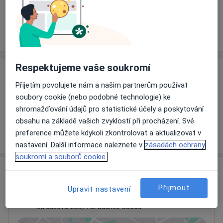
Rezervovat termín
Ceník
Adresy
Názory pacientů
Respektujeme vaše soukromí
Ceník
Přijetím povolujete nám a našim partnerům používat
Informace o službách a cenách nejsou k dispozici
soubory cookie (nebo podobné technologie) ke
Tento specialista ještě nepřidával žádné informace o
shromažďování údajů pro statistické účely a poskytování
svých službách.
obsahu na základě vašich zvyklostí při procházení. Své
preference můžete kdykoli zkontrolovat a aktualizovat v
nastavení. Další informace naleznete v
zásadách ochrany
soukromí a souborů cookie.
Adresa
Přijmout
Upravit nastavení
MeDiLa spol. s r.o.
Štrossova 239,
Pardubice
53003