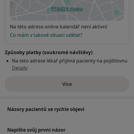
Přiblížit mapu
se otevře v nové záložce
Dostupnost
Na této adrese online kalendář není aktivní
Co mám v takové situaci udělat?
Způsoby platby (soukromé návštěvy)
Na teto adrese lékař přijímá pacienty na pojišťovnu
Detaily
Více
o adrese
Názory pacientů se rychle objeví
Napište svůj první názor