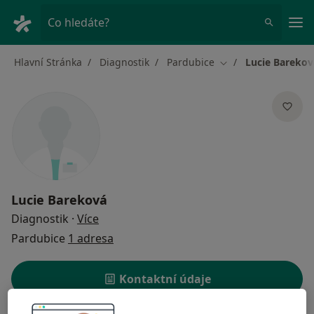
Hla
Co hledáte?
Hlavní Stránka
Diagnostik
Pardubice
Lucie Barekov
Změna města
Lucie Bareková
o specializacích
Diagnostik
·
Více
Pardubice
1 adresa
Kontaktní údaje