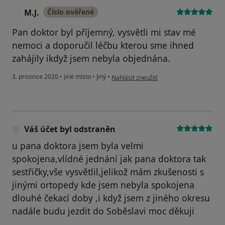
M.J.
Číslo ověřené
M
Pan doktor byl příjemný, vysvětli mi stav mé
nemoci a doporučil léčbu kterou sme ihned
zahájily ikdyž jsem nebyla objednána.
podle názoru uživatele M.J.
3. prosince 2020
•
jiné místo
•
Jiný
•
Nahlásit zneužití
Váš účet byl odstraněn
u pana doktora jsem byla velmi
spokojena,vlídné jednání jak pana doktora tak
sestřičky,vše vysvětlil,jelikož mám zkušenosti s
jinými ortopedy kde jsem nebyla spokojena
dlouhé čekací doby ,i když jsem z jiného okresu
nadále budu jezdit do Soběslavi moc děkuji