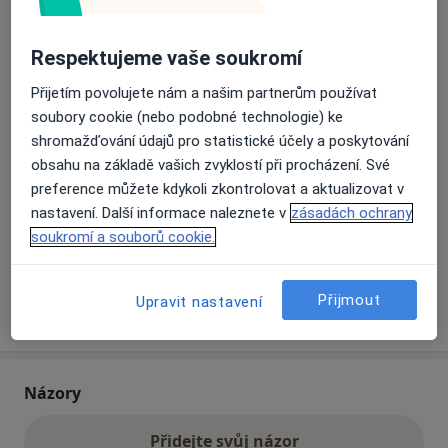
Respektujeme vaše soukromí
Přiblížit mapu
se otevře v nové záložce
Přijetím povolujete nám a našim partnerům používat
Dostupnost
Na této adrese online kalendář není aktivní
soubory cookie (nebo podobné technologie) ke
shromažďování údajů pro statistické účely a poskytování
Co mám v takové situaci udělat?
obsahu na základě vašich zvyklostí při procházení. Své
preference můžete kdykoli zkontrolovat a aktualizovat v
Způsoby platby (soukromé návštěvy)
nastavení. Další informace naleznete v
zásadách ochrany
Na teto adrese lékař přijímá pacienty na pojišťovnu
soukromí a souborů cookie.
Detaily
Přijmout
Upravit nastavení
Více
o adrese
Názory
Přidejte svůj názor