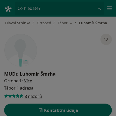
Hla
Co hledáte?
Hlavní Stránka
Ortoped
Tábor
Lubomír Šmrha
Změna města
MUDr.
Lubomír Šmrha
o specializacích
Ortoped
·
Více
Tábor
1 adresa
8 názorů
Kontaktní údaje