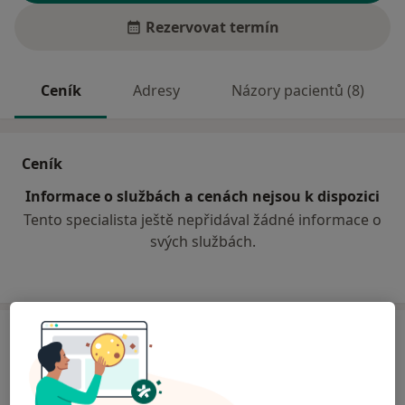
Rezervovat termín
Ceník
Adresy
Názory pacientů (8)
Ceník
Informace o službách a cenách nejsou k dispozici
Tento specialista ještě nepřidával žádné informace o
svých službách.
Adresa
Ortopedická ordinace
Kpt. Jaroše 2876,
Tábor
39003