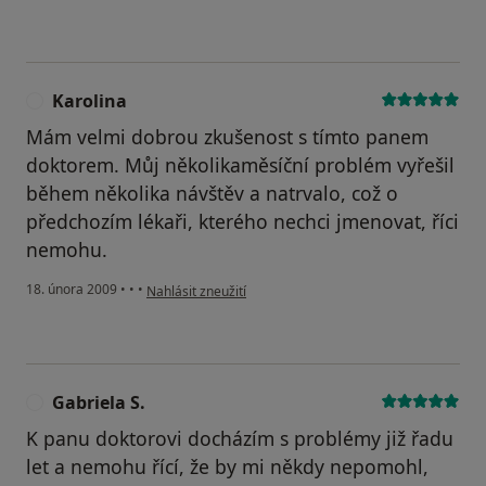
Karolina
K
Mám velmi dobrou zkušenost s tímto panem
doktorem. Můj několikaměsíční problém vyřešil
během několika návštěv a natrvalo, což o
předchozím lékaři, kterého nechci jmenovat, říci
nemohu.
podle názoru uživatele Karolina
18. února 2009
•
•
•
Nahlásit zneužití
Gabriela S.
G
K panu doktorovi docházím s problémy již řadu
let a nemohu řící, že by mi někdy nepomohl,