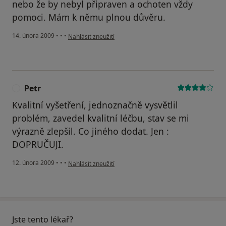
nebo že by nebyl připraven a ochoten vždy
pomoci. Mám k němu plnou důvěru.
podle názoru uživatele Gabriela S.
14. února 2009
•
•
•
Nahlásit zneužití
Petr
P
Kvalitní vyšetření, jednoznačně vysvětlil
problém, zavedel kvalitní léčbu, stav se mi
výrazně zlepšil. Co jiného dodat. Jen :
DOPRUČUJI.
podle názoru uživatele Petr
12. února 2009
•
•
•
Nahlásit zneužití
Jste tento lékař?