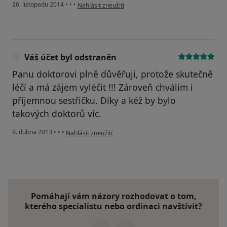
podle názoru uživatele Váš účet byl odstraněn
26. listopadu 2014
•
•
•
Nahlásit zneužití
Váš účet byl odstraněn
Panu doktorovi plně důvěřuji, protože skutečně
léčí a má zájem vyléčit !!! Zároveň chválím i
příjemnou sestřičku. Díky a kéž by bylo
takových doktorů víc.
podle názoru uživatele Váš účet byl odstraněn
9. dubna 2013
•
•
•
Nahlásit zneužití
Pomáhají vám názory rozhodovat o tom,
kterého specialistu nebo ordinaci navštívit?