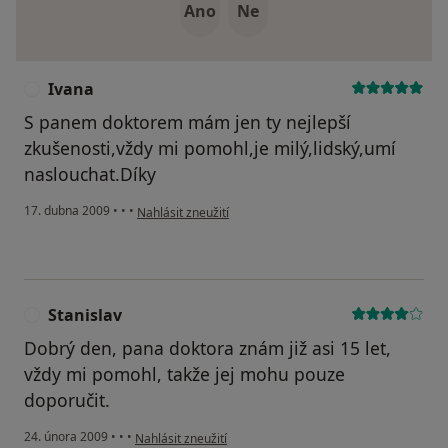
Ano
Ne
Ivana
I
S panem doktorem mám jen ty nejlepší
zkušenosti,vždy mi pomohl,je milý,lidský,umí
naslouchat.Díky
podle názoru uživatele Ivana
17. dubna 2009
•
•
•
Nahlásit zneužití
Stanislav
S
Dobrý den, pana doktora znám již asi 15 let,
vždy mi pomohl, takže jej mohu pouze
doporučit.
podle názoru uživatele Stanislav
24. února 2009
•
•
•
Nahlásit zneužití