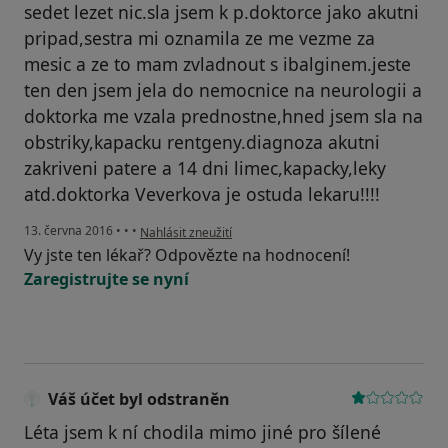
sedet lezet nic.sla jsem k p.doktorce jako akutni
pripad,sestra mi oznamila ze me vezme za
mesic a ze to mam zvladnout s ibalginem.jeste
ten den jsem jela do nemocnice na neurologii a
doktorka me vzala prednostne,hned jsem sla na
obstriky,kapacku rentgeny.diagnoza akutni
zakriveni patere a 14 dni limec,kapacky,leky
atd.doktorka Veverkova je ostuda lekaru!!!!
podle názoru uživatele Váš účet byl odstraněn
13. června 2016
•
•
•
Nahlásit zneužití
Vy jste ten lékař? Odpovězte na hodnocení!
Zaregistrujte se nyní
Váš účet byl odstraněn
Léta jsem k ní chodila mimo jiné pro šílené