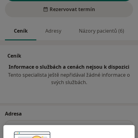
Rezervovat termín
Ceník
Adresy
Názory pacientů (6)
Ceník
Informace o službách a cenách nejsou k dispozici
Tento specialista ještě nepřidával žádné informace o
svých službách.
Adresa
Poliklinika MENS – Polyfunkční dům
nám. Přerovského povstání 1,
Přerov
750 01