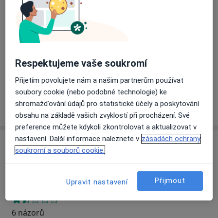
Přiblížit mapu
se otevře v nové záložce
Dostupnost
Na této adrese online kalendář není aktivní
Respektujeme vaše soukromí
Co mám v takové situaci udělat?
Přijetím povolujete nám a našim partnerům používat
soubory cookie (nebo podobné technologie) ke
shromažďování údajů pro statistické účely a poskytování
Více
o adrese
obsahu na základě vašich zvyklostí při procházení. Své
preference můžete kdykoli zkontrolovat a aktualizovat v
nastavení. Další informace naleznete v
zásadách ochrany
Názory
soukromí a souborů cookie.
Přidejte svůj názor
Přijmout
Upravit nastavení
6 názorů