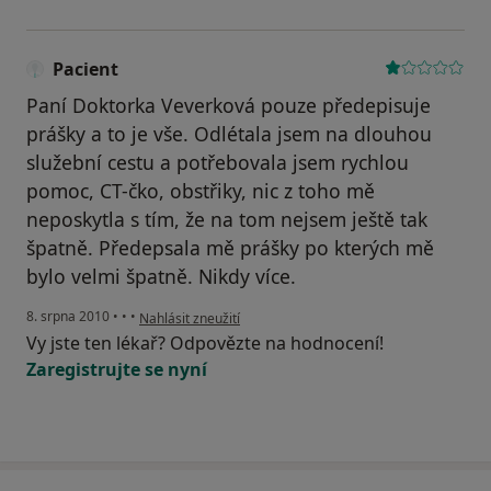
Pacient
Paní Doktorka Veverková pouze předepisuje
prášky a to je vše. Odlétala jsem na dlouhou
služební cestu a potřebovala jsem rychlou
pomoc, CT-čko, obstřiky, nic z toho mě
neposkytla s tím, že na tom nejsem ještě tak
špatně. Předepsala mě prášky po kterých mě
bylo velmi špatně. Nikdy více.
podle názoru uživatele Pacient
8. srpna 2010
•
•
•
Nahlásit zneužití
Vy jste ten lékař? Odpovězte na hodnocení!
Zaregistrujte se nyní