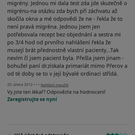
migrény. Jednou mi dala test zda jde skutečně o
migrénu-na otázku zda bych při záchvatu až
skočila okna a mé odpovědi že ne - řekla že to
není pravá migréna. Jednou jsem jen
potřebovala recept bez objednání a sestra mi
po 3/4 hod od prvního nahlášení řekla že
musejí brát přednostně vlastní pacienty...Tak
nevím čí jsem pacient byla. Přešla jsem jinam -
bohužel paní dr.získala primariát mimo Přerov a
od té doby se to v její bývalé ordinaci střídá.
podle názoru uživatele Váš účet byl odstraněn
20. února 2012
•
•
•
Nahlásit zneužití
Vy jste ten lékař? Odpovězte na hodnocení!
Zaregistrujte se nyní