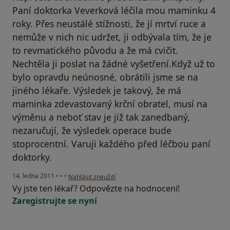
Paní doktorka Veverková léčila mou maminku 4
roky. Přes neustálé stížnosti, že jí mrtví ruce a
nemůže v nich nic udržet, ji odbývala tím, že je
to revmatického původu a že má cvičit.
Nechtěla ji poslat na žádné vyšetření.Když už to
bylo opravdu neúnosné, obrátili jsme se na
jiného lékaře. Výsledek je takový, že má
maminka zdevastovaný krční obratel, musí na
výměnu a neboť stav je již tak zanedbaný,
nezaručují, že výsledek operace bude
stoprocentní. Varuji každého před léčbou paní
doktorky.
podle názoru uživatele Pacient
14. ledna 2011
•
•
•
Nahlásit zneužití
Vy jste ten lékař? Odpovězte na hodnocení!
Zaregistrujte se nyní