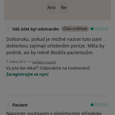
Ano
Ne
Váš účet byl odstraněn
Číslo ověřené
Doktoruku, pokud je možné nazvat tuto paní
doktorkou zajímají oředevším peníze. Měla by
podnik, asi by méně škodila pacientuům.
podle názoru uživatele Váš účet byl odstraněn
7. ledna 2012
•
•
•
Nahlásit zneužití
Vy jste ten lékař? Odpovězte na hodnocení!
Zaregistrujte se nyní
Pacient
Naprosto souhlasím s předchozími příspěvky.