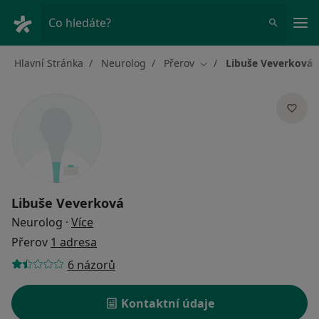
Hla
Co hledáte?
Hlavní Stránka
Neurolog
Přerov
Libuše Veverková
Změna města
Libuše Veverková
o specializacích
Neurolog
·
Více
Přerov
1 adresa
6 názorů
Kontaktní údaje