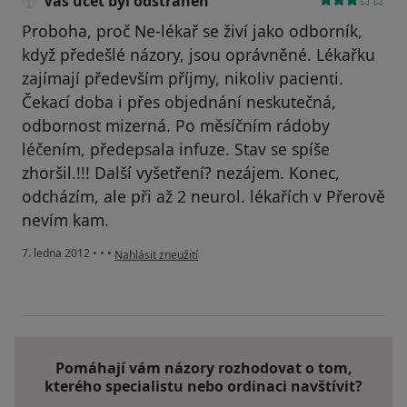
Váš účet byl odstraněn
Proboha, proč Ne-lékař se živí jako odborník,
když předešlé názory, jsou oprávněné. Lékařku
zajímají především příjmy, nikoliv pacienti.
Čekací doba i přes objednání neskutečná,
odbornost mizerná. Po měsíčním rádoby
léčením, předepsala infuze. Stav se spíše
zhoršil.!!! Další vyšetření? nezájem. Konec,
odcházím, ale při až 2 neurol. lékařích v Přerově
nevím kam.
podle názoru uživatele Váš účet byl odstraněn
7. ledna 2012
•
•
•
Nahlásit zneužití
Pomáhají vám názory rozhodovat o tom,
kterého specialistu nebo ordinaci navštívit?