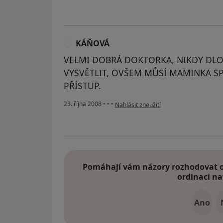
KÁŇOVÁ
K
VELMI DOBRÁ DOKTORKA, NIKDY DL
VYSVĚTLIT, OVŠEM MŮSÍ MAMINKA S
PŘÍSTUP.
podle názoru uživatele KÁŇOVÁ
23. října 2008
•
•
•
Nahlásit zneužití
Pomáhají vám názory rozhodovat o 
ordinaci na
Ano