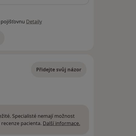
 pojišťovnu
Detaily
adrese
Přidejte svůj názor
žité. Specialisté nemají možnost
Další informace o názor
 recenze pacienta.
Další informace.