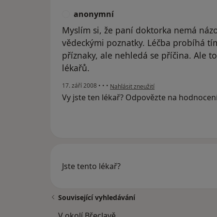
anonymní
A
Myslím si, že paní doktorka nemá názo
vědeckými poznatky. Léčba probíhá tí
příznaky, ale nehledá se příčina. Ale 
lékařů.
podle názoru uživatele anonymní
17. září 2008
•
•
•
Nahlásit zneužití
Vy jste ten lékař? Odpovězte na hodnocen
Jste tento lékař?
Související vyhledávání
V okolí Břeclavě