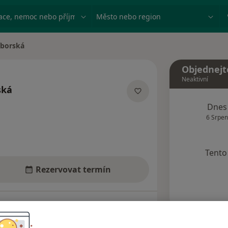
ace, nemoc nebo příjmení
Město nebo region
íborská
Objednejt
Neaktivní
ská
acích
Dnes
6 Srpen
Tento 
Rezervovat termín
Názory pacientů (6)