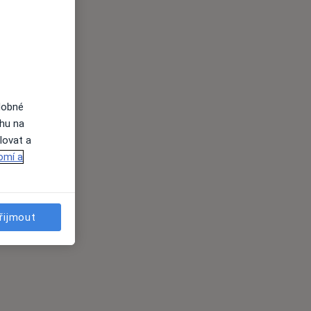
dobné
ahu na
lovat a
omí a
řijmout