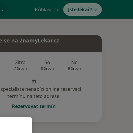
Přihlásit se
Jste lékař?
e se na ZnamyLekar.cz
Zítra
So
Ne
Po
Út
7 Srpen
8 Srpen
9 Srpen
10 Srpen
11 Srp
specialista nenabízí online rezervaci
termínu na této adrese.
Rezervovat termín