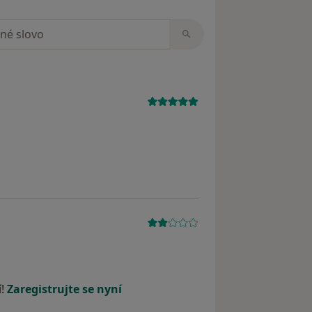
zorech
í!
Zaregistrujte se nyní