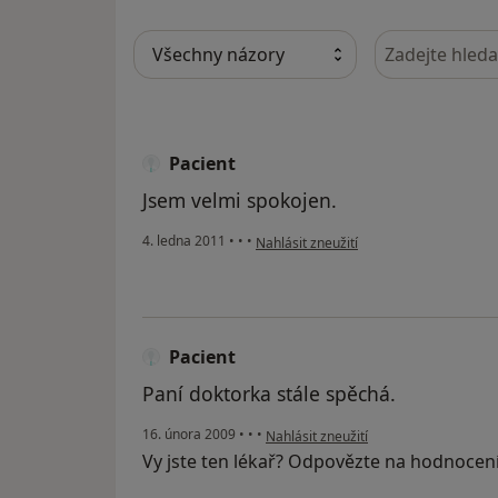
Hledejte v ná
Pacient
Jsem velmi spokojen.
podle názoru uživatele Pacient
4. ledna 2011
•
•
•
Nahlásit zneužití
Pacient
Paní doktorka stále spěchá.
podle názoru uživatele Pacient
16. února 2009
•
•
•
Nahlásit zneužití
Vy jste ten lékař? Odpovězte na hodnocen