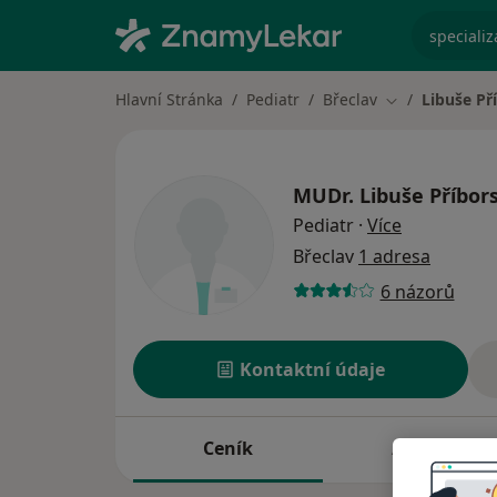
specializ
Hlavní Stránka
Pediatr
Břeclav
Libuše Př
Změna města
MUDr.
Libuše Příbor
o specializ
Pediatr
·
Více
Břeclav
1 adresa
6 názorů
Kontaktní údaje
Ceník
Adresy