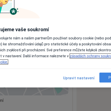
ách nejsou k dispozici
ádné informace o svých službách.
ujeme vaše soukromí
ovolujete nám a našim partnerům používat soubory cookie (nebo po
e) ke shromažďování údajů pro statistické účely a poskytování obs
ich zvyklostí při procházení. Své preference můžete kdykoli zkontro
t v nastavení. Další informace naleznete v
zásadách ochrany soukr
okie.
P
Upravit nastavení
 mapu
 otevře v nové záložce
ní