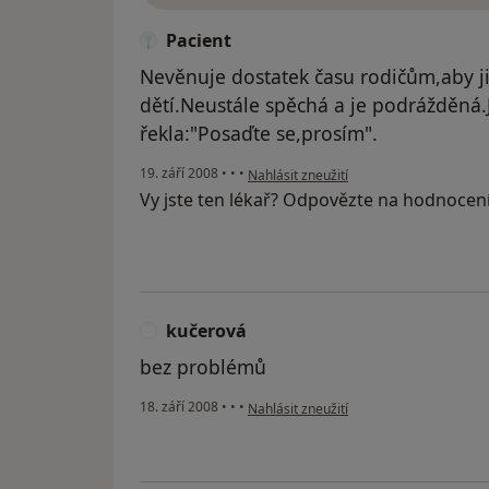
Pacient
Nevěnuje dostatek času rodičům,aby jim
dětí.Neustále spěchá a je podrážděná.
řekla:"Posaďte se,prosím".
podle názoru uživatele Pacient
19. září 2008
•
•
•
Nahlásit zneužití
Vy jste ten lékař? Odpovězte na hodnocen
kučerová
K
bez problémů
podle názoru uživatele kučerová
18. září 2008
•
•
•
Nahlásit zneužití