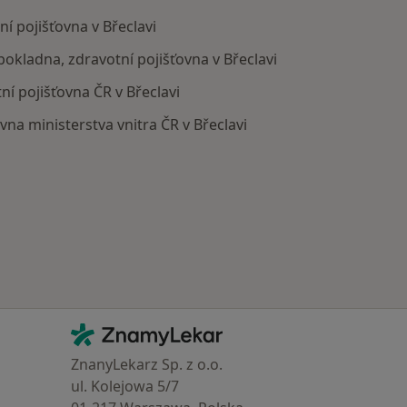
í pojišťovna v Břeclavi
 pokladna, zdravotní pojišťovna v Břeclavi
ní pojišťovna ČR v Břeclavi
ovna ministerstva vnitra ČR v Břeclavi
Kontakt
ZnamyLekar - Hlavní stránka
ZnanyLekarz Sp. z o.o.
ul. Kolejowa 5/7