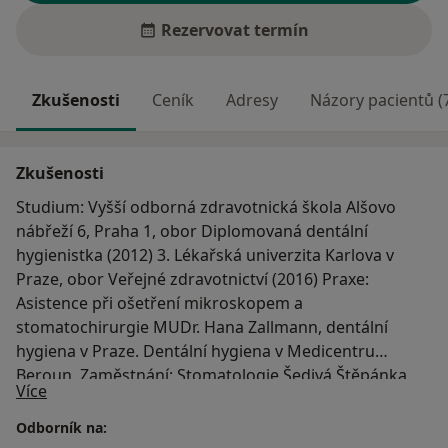
Rezervovat termín
Zkušenosti
Ceník
Adresy
Názory pacientů (
Zkušenosti
Studium: Vyšší odborná zdravotnická škola Alšovo
nábřeží 6, Praha 1, obor Diplomovaná dentální
hygienistka (2012) 3. Lékařská univerzita Karlova v
Praze, obor Veřejné zdravotnictví (2016) Praxe:
Asistence při ošetření mikroskopem a
stomatochirurgie MUDr. Hana Zallmann, dentální
hygiena v Praze. Dentální hygiena v Medicentru
Beroun. Zaměstnání: Stomatologie Šedivá Štěpánka
O mně
Více
Dentální hygiena Bc. Kristýna Kohutová, DiS. vlastní
praxe Semináře: Pravidelné školení pro dent.hyg.
Odborník na:
Vinohradské dentální dny, Pražské dentální dny. Školící