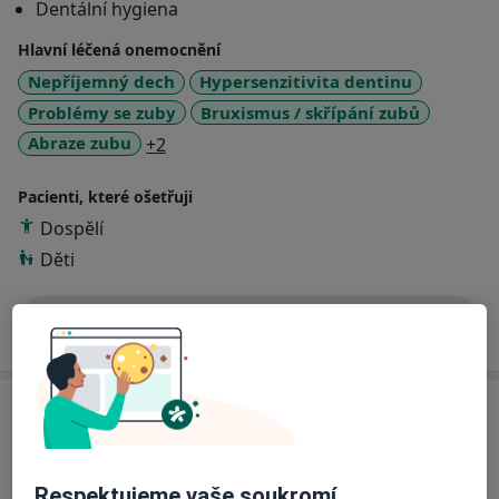
Dentální hygiena
centrum Kladno-doc. MUDr. Dřízhal Ivo, CSc.
Hlavní léčená onemocnění
Nepříjemný dech
Hypersenzitivita dentinu
Problémy se zuby
Bruxismus / skřípání zubů
a11y_sr_more_diseases
Abraze zubu
+2
Pacienti, které ošetřuji
Dospělí
Děti
Více
o zkušenostech
Služby a ceník služeb
Bělení zubů
Od 4 300 Kč
Detaily
Respektujeme vaše soukromí