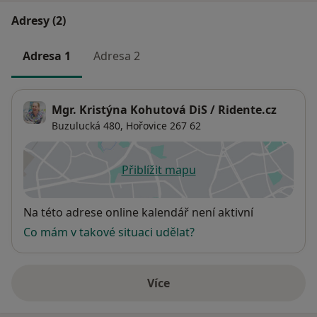
Adresy (2)
Adresa 1
Adresa 2
Mgr. Kristýna Kohutová DiS / Ridente.cz
Buzulucká 480,
Hořovice
267 62
Přiblížit mapu
se otevře v nové záložce
Dostupnost
Na této adrese online kalendář není aktivní
Co mám v takové situaci udělat?
Více
o adrese