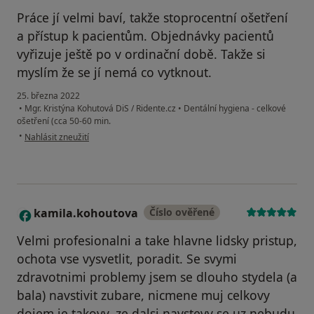
Práce jí velmi baví, takže stoprocentní ošetření
a přístup k pacientům. Objednávky pacientů
vyřizuje ještě po v ordinační době. Takže si
myslím že se jí nemá co vytknout.
25. března 2022
•
Mgr. Kristýna Kohutová DiS / Ridente.cz
•
Dentální hygiena - celkové
ošetření (cca 50-60 min.
podle názoru uživatele Irena Biela
•
Nahlásit zneužití
kamila.kohoutova
Číslo ověřené
K
Velmi profesionalni a take hlavne lidsky pristup,
ochota vse vysvetlit, poradit. Se svymi
zdravotnimi problemy jsem se dlouho stydela (a
bala) navstivit zubare, nicmene muj celkovy
dojem je takovy, ze dalsi navstevy se uz nebudu