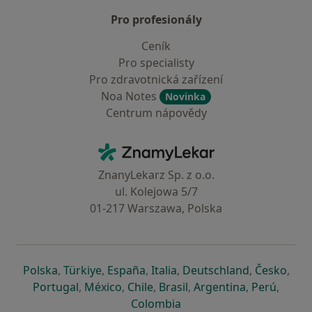
Pro profesionály
Ceník
Pro specialisty
Pro zdravotnická zařízení
Noa Notes
Novinka
Centrum nápovědy
Kontakt
ZnamyLekar - Hlavní stránka
ZnanyLekarz Sp. z o.o.
ul. Kolejowa 5/7
01-217 Warszawa, Polska
se otevře v nové záložce
se otevře v nové záložce
se otevře v nové záložce
se otevře v nové záložce
se otevře v 
se o
Polska
,
Türkiye
,
España
,
Italia
,
Deutschland
,
Česko
,
se otevře v nové záložce
se otevře v nové záložce
se otevře v nové záložce
se otevře v nové záložc
se otevře v 
se ote
Portugal
,
México
,
Chile
,
Brasil
,
Argentina
,
Perú
,
se otevře v nové záložce
Colombia