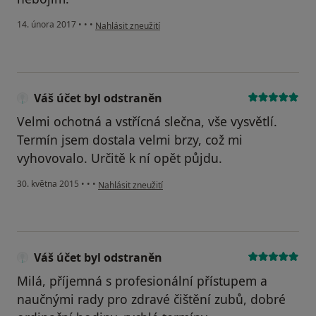
podle názoru uživatele Váš účet byl odstraněn
14. února 2017
•
•
•
Nahlásit zneužití
Váš účet byl odstraněn
Velmi ochotná a vstřícná slečna, vše vysvětlí.
Termín jsem dostala velmi brzy, což mi
vyhovovalo. Určitě k ní opět půjdu.
podle názoru uživatele Váš účet byl odstraněn
30. května 2015
•
•
•
Nahlásit zneužití
Váš účet byl odstraněn
Milá, příjemná s profesionální přístupem a
naučnými rady pro zdravé čištění zubů, dobré