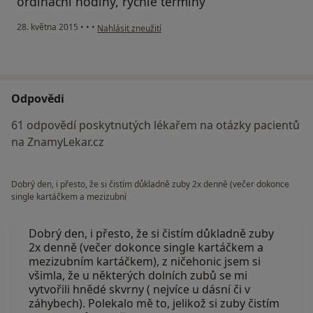
ordinační hodiny, rychlé termíny
podle názoru uživatele Váš účet byl odstraněn
28. května 2015
•
•
•
Nahlásit zneužití
Odpovědi
61 odpovědí poskytnutých lékařem na otázky pacientů
na ZnamyLekar.cz
Dobrý den, i přesto, že si čistím důkladně zuby 2x denně (večer dokonce
single kartáčkem a mezizubní
Dobrý den, i přesto, že si čistím důkladně zuby
2x denně (večer dokonce single kartáčkem a
mezizubním kartáčkem), z ničehonic jsem si
všimla, že u některých dolních zubů se mi
vytvořili hnědé skvrny ( nejvíce u dásní či v
záhybech). Polekalo mě to, jelikož si zuby čistím