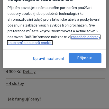
Přijetím povolujete nám a našim partnerům používat
Dentální hygiena
soubory cookie (nebo podobné technologie) ke
Od 1 290 Kč
Detaily
shromažďování údajů pro statistické účely a poskytování
obsahu na základě vašich zvyklostí při procházení. Své
Dentální hygiena - celkové ošetření (cca 50-60 min.
preference můžete kdykoli zkontrolovat a aktualizovat v
1 290 Kč
Detaily
nastavení. Další informace naleznete v
zásadách ochrany
soukromí a souborů cookie.
Dentální hygiena u dětí do 15 let (30-40 minut)
700 Kč
Detaily
Přijmout
Upravit nastavení
Domácí bělení
4 300 Kč
Detaily
+ 4 služby
Jak fungují ceny?