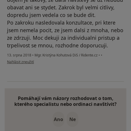
obavat ani se stydet. Zakrok byl velmi citlivy,
dopredu jsem vedela co se bude dit.
Po zakroku nasledovala konzultace, pri ktere
jsem nemela pocit, ze jsem dalsi z mnoha, nebo
ze zdrzuji. Moc dekuji za individualni pristup a
trpelivost se mnou, rozhodne doporucuji.
13. srpna 2018
•
Mgr. Kristýna Kohutová DiS / Ridente.cz
•
•
podle názoru uživatele kamila.kohoutova
Nahlásit zneužití
Pomáhají vám názory rozhodovat o tom,
kterého specialistu nebo ordinaci navštívit?
Ano
Ne