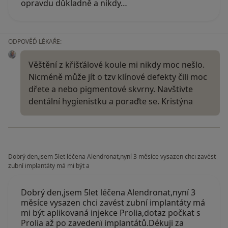
opravdu důkladně a nikdy…
ODPOVĚĎ LÉKAŘE:
Věštění z křišťálové koule mi nikdy moc nešlo.
Nicméně může jít o tzv klínové defekty čili moc
dřete a nebo pigmentové skvrny. Navštivte
dentální hygienistku a poraďte se. Kristýna
Dobrý den,jsem 5let léčena Alendronat,nyní 3 měsíce vysazen chci zavést
zubní implantáty má mi být a
Dobrý den,jsem 5let léčena Alendronat,nyní 3
měsíce vysazen chci zavést zubní implantáty má
mi být aplikovaná injekce Prolia,dotaz počkat s
Prolia až po zavedenï implantátů.Dékuji za