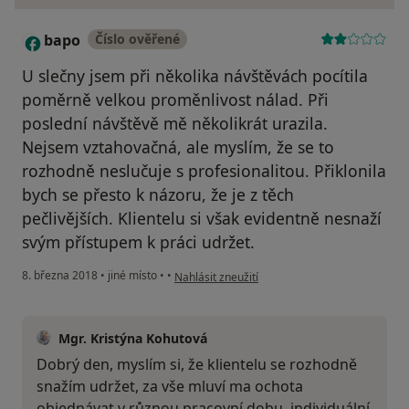
bapo
Číslo ověřené
B
U slečny jsem při několika návštěvách pocítila
poměrně velkou proměnlivost nálad. Při
poslední návštěvě mě několikrát urazila.
Nejsem vztahovačná, ale myslím, že se to
rozhodně neslučuje s profesionalitou. Přiklonila
bych se přesto k názoru, že je z těch
pečlivějších. Klientelu si však evidentně nesnaží
svým přístupem k práci udržet.
podle názoru uživatele bapo
8. března 2018
•
jiné místo
•
•
Nahlásit zneužití
Mgr. Kristýna Kohutová
Dobrý den, myslím si, že klientelu se rozhodně
snažím udržet, za vše mluví ma ochota
objednávat v různou pracovní dobu, individuální