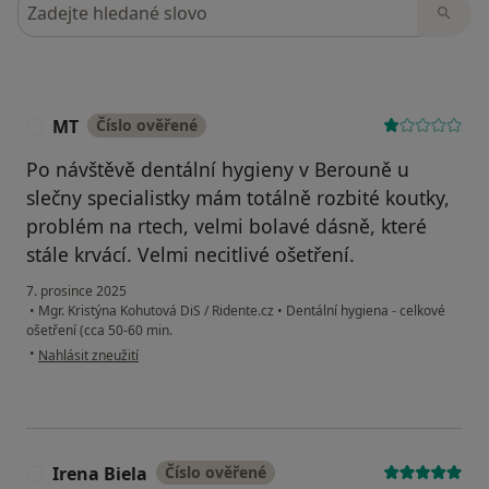
Hledejte v názorech
MT
Číslo ověřené
M
Po návštěvě dentální hygieny v Berouně u
slečny specialistky mám totálně rozbité koutky,
problém na rtech, velmi bolavé dásně, které
stále krvácí. Velmi necitlivé ošetření.
7. prosince 2025
•
Mgr. Kristýna Kohutová DiS / Ridente.cz
•
Dentální hygiena - celkové
ošetření (cca 50-60 min.
podle názoru uživatele MT
•
Nahlásit zneužití
Irena Biela
Číslo ověřené
I