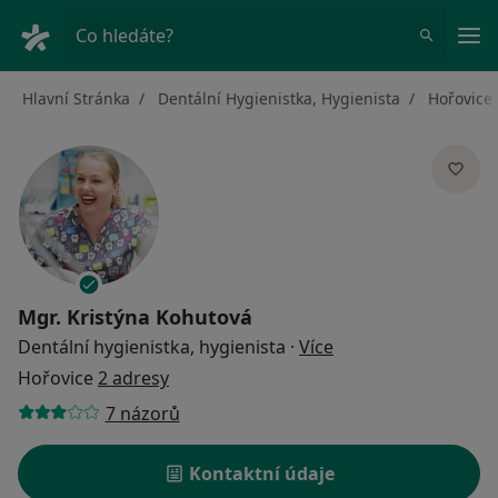
Hla
Co hledáte?
Hlavní Stránka
Dentální Hygienistka, Hygienista
Hořovice
Mgr.
Kristýna Kohutová
o specializacích
Dentální hygienistka, hygienista
·
Více
Hořovice
2 adresy
7 názorů
Kontaktní údaje