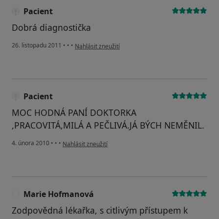
Pacient
Dobrá diagnostička
podle názoru uživatele Pacient
26. listopadu 2011
•
•
•
Nahlásit zneužití
Pacient
MOC HODNÁ PANÍ DOKTORKA
,PRACOVITÁ,MILÁ A PEČLIVÁ.JÁ BÝCH NEMĚNIL.
podle názoru uživatele Pacient
4. února 2010
•
•
•
Nahlásit zneužití
Marie Hofmanová
M
Zodpovědná lékařka, s citlivým přístupem k