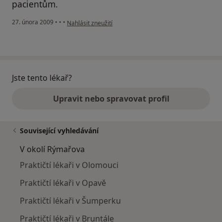
pacientům.
podle názoru uživatele Marie Hofmanová
27. února 2009
•
•
•
Nahlásit zneužití
Jste tento lékař?
Upravit nebo spravovat profil
Související vyhledávání
V okolí Rýmařova
Praktičtí lékaři v Olomouci
Praktičtí lékaři v Opavě
Praktičtí lékaři v Šumperku
Praktičtí lékaři v Bruntále