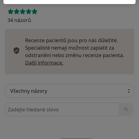
34 názorů
Recenze pacientů jsou pro nás důležité.
Specialisté nemají možnost zaplatit za
odstranění nebo změnu recenze pacienta.
Další informace o názorech
Další informace.
Hledejte v názorech