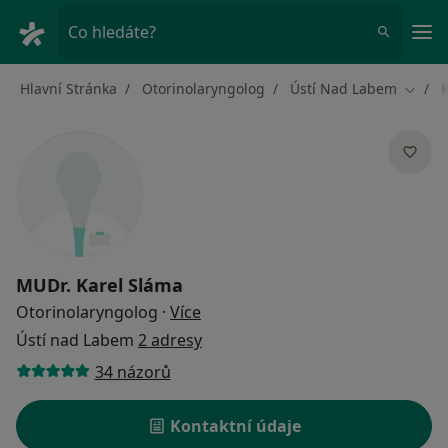
Hla
Co hledáte?
Hlavní Stránka
Otorinolaryngolog
Ústí Nad Labem
Změna
MUDr.
Karel Sláma
o specializacích
Otorinolaryngolog
·
Více
Ústí nad Labem
2 adresy
34 názorů
Kontaktní údaje