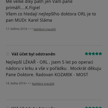
Mé velké díky patří jen Vám pane
primáři....K.Figiel
Všem co hledají nejlepšího doktora ORL-je to
pan MUDr. Karel Sláma
podle názoru uživatele Váš účet byl odstraněn
17. května 2014
•
•
•
Nahlásit zneužití
Váš účet byl odstraněn
Nejlepší LÉKAŘ - ORL , jsem 5 let po operaci
nádoru v krku a vše v pořádku . Mockrát děkuju
Pane Doktore. Radovan KOZARIK - MOST
podle názoru uživatele Váš účet byl odstraněn
14. ledna 2014
•
•
•
Nahlásit zneužití