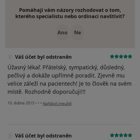
Pomáhají vám názory rozhodovat o tom,
kterého specialistu nebo ordinaci navštívit?
Ano
Ne
Váš účet byl odstraněn
Úžasný lékař. Přátelský, sympatický, důsledný,
pečlivý a dokáže upřímně poradit. Zjevně mu
velice záleží na pacientech! Je to člověk na svém
místě. Rozhodně doporučuji!!!
podle názoru uživatele Váš účet byl odstraněn
10. dubna 2015
•
•
•
Nahlásit zneužití
Váš účet byl odstraněn