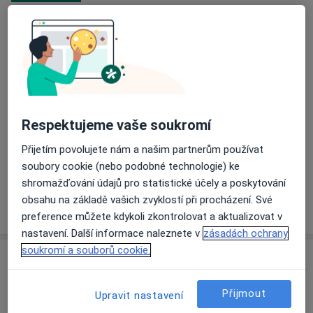
Ordinace
Alešova 2,
Ústí nad Labem
Přiblížit mapu
se otevře v nové záložce
Respektujeme vaše soukromí
Dostupnost
Na této adrese online kalendář není aktivní
Přijetím povolujete nám a našim partnerům používat
Co mám v takové situaci udělat?
soubory cookie (nebo podobné technologie) ke
shromažďování údajů pro statistické účely a poskytování
obsahu na základě vašich zvyklostí při procházení. Své
Více
o adrese
preference můžete kdykoli zkontrolovat a aktualizovat v
nastavení. Další informace naleznete v
zásadách ochrany
soukromí a souborů cookie.
Názory
Přijmout
Upravit nastavení
Přidejte svůj názor