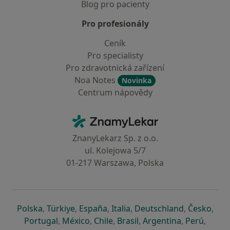
Blog pro pacienty
Pro profesionály
Ceník
Pro specialisty
Pro zdravotnická zařízení
Noa Notes
Novinka
Centrum nápovědy
Kontakt
ZnamyLekar - Hlavní stránka
ZnanyLekarz Sp. z o.o.
ul. Kolejowa 5/7
01-217 Warszawa, Polska
se otevře v nové záložce
se otevře v nové záložce
se otevře v nové záložce
se otevře v nové záložce
se otevře v 
se o
Polska
,
Türkiye
,
España
,
Italia
,
Deutschland
,
Česko
,
se otevře v nové záložce
se otevře v nové záložce
se otevře v nové záložce
se otevře v nové záložc
se otevře v 
se ote
Portugal
,
México
,
Chile
,
Brasil
,
Argentina
,
Perú
,