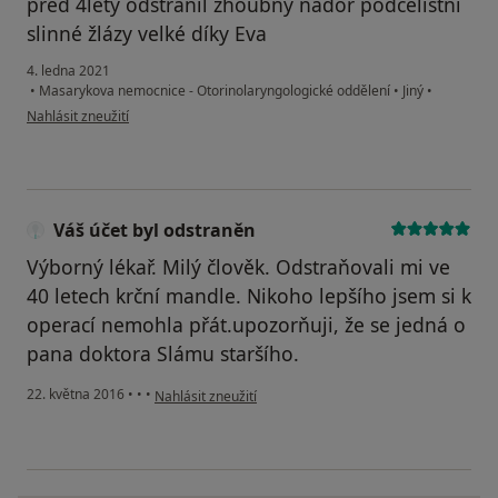
před 4lety odstranil zhoubný nádor podčelistní
slinné žlázy velké díky Eva
4. ledna 2021
•
Masarykova nemocnice - Otorinolaryngologické oddělení
•
Jiný
•
podle názoru uživatele Eva
Nahlásit zneužití
Váš účet byl odstraněn
Výborný lékař. Milý člověk. Odstraňovali mi ve
40 letech krční mandle. Nikoho lepšího jsem si k
operací nemohla přát.upozorňuji, že se jedná o
pana doktora Slámu staršího.
podle názoru uživatele Váš účet byl odstraněn
22. května 2016
•
•
•
Nahlásit zneužití