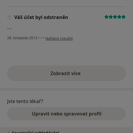
Váš účet byl odstraněn
...
podle názoru uživatele Váš účet byl odstraněn
28. listopadu 2012
•
•
•
Nahlásit zneužití
Zobrazit více
výše uvedené názory
Jste tento lékař?
Upravit nebo spravovat profil
Související vyhledávání