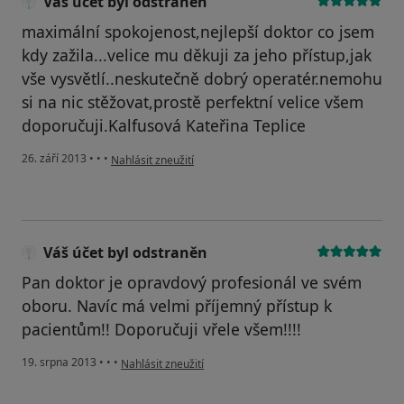
Váš účet byl odstraněn
maximální spokojenost,nejlepší doktor co jsem
kdy zažila...velice mu děkuji za jeho přístup,jak
vše vysvětlí..neskutečně dobrý operatér.nemohu
si na nic stěžovat,prostě perfektní velice všem
doporučuji.Kalfusová Kateřina Teplice
podle názoru uživatele Váš účet byl odstraněn
26. září 2013
•
•
•
Nahlásit zneužití
Váš účet byl odstraněn
Pan doktor je opravdový profesionál ve svém
oboru. Navíc má velmi příjemný přístup k
pacientům!! Doporučuji vřele všem!!!!
podle názoru uživatele Váš účet byl odstraněn
19. srpna 2013
•
•
•
Nahlásit zneužití