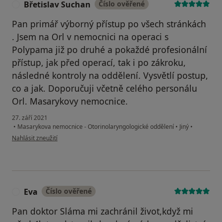
Břetislav Suchan
Číslo ověřené
B
Pan primář výborný přístup po všech stránkách
. Jsem na Orl v nemocnici na operaci s
Polypama již po druhé a pokaždé profesionální
přístup, jak před operací, tak i po zákroku,
následné kontroly na oddělení. Vysvětlí postup,
co a jak. Doporučuji včetně celého personálu
Orl. Masarykovy nemocnice.
27. září 2021
•
Masarykova nemocnice - Otorinolaryngologické oddělení
•
Jiný
•
podle názoru uživatele Břetislav Suchan
Nahlásit zneužití
Eva
Číslo ověřené
E
Pan doktor Sláma mi zachránil život,když mi