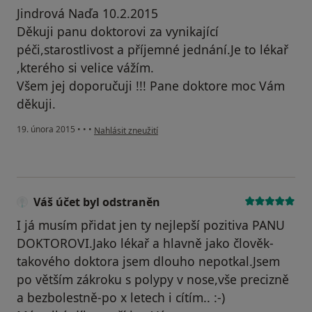
Jindrová Naďa 10.2.2015
Děkuji panu doktorovi za vynikající
péči,starostlivost a příjemné jednání.Je to lékař
,kterého si velice vážím.
Všem jej doporučuji !!! Pane doktore moc Vám
děkuji.
podle názoru uživatele Váš účet byl odstraněn
19. února 2015
•
•
•
Nahlásit zneužití
Váš účet byl odstraněn
I já musím přidat jen ty nejlepší pozitiva PANU
DOKTOROVI.Jako lékař a hlavně jako člověk-
takového doktora jsem dlouho nepotkal.Jsem
po větším zákroku s polypy v nose,vše precizně
a bezbolestně-po x letech i cítím.. :-)