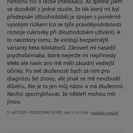
nemohu říci o léčbě (medikaci). Až zpětně jsem
se dozvěděl z jedné studie, že lék který mi byl
předepsán (dlouhodobě) je spojen s poměrně
vysokým rizikem (co se týče pravděpodobnosti
rozvoje cukrovky při dlouhodobém užívání). A
to navzdory tomu, že existují bezpečnější
varianty beta-blokátorů. Zároveň mi nasadil
psychofarmaka, které nejenže mi nepřinesly
efekt ale navíc pro mě měli zásadní vedlejší
účinky. Po své zkušenosti bych za ním pro
diagnózu šel znovu, ale jinak ve mě nevzbudil
důvěru. Ale je to jen můj názor a má zkušenost.
Nechci zpochybňovat, že někteří mohou mít
jinou.
podle názoru uživatele I. P
9. září 2020
•
POLIKLINIKA SEVER, spol. s r.o
•
Jiný
•
Nahlásit zneužití