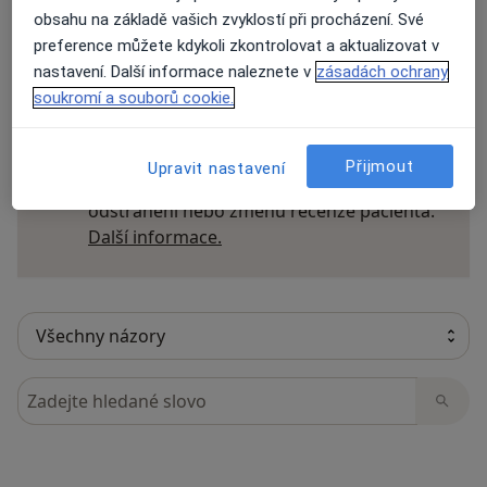
obsahu na základě vašich zvyklostí při procházení. Své
preference můžete kdykoli zkontrolovat a aktualizovat v
nastavení. Další informace naleznete v
zásadách ochrany
23 názorů
soukromí a souborů cookie.
Recenze pacientů jsou pro nás důležité.
Přijmout
Upravit nastavení
Specialisté nemají možnost zaplatit za
odstranění nebo změnu recenze pacienta.
Další informace o názorech
Další informace.
Hledejte v názorech