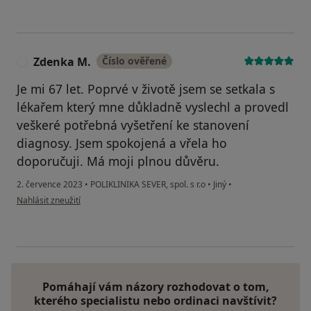
Zdenka M.
Číslo ověřené
Z
Je mi 67 let. Poprvé v životě jsem se setkala s
lékařem který mne důkladně vyslechl a provedl
veškeré potřebná vyšetření ke stanovení
diagnosy. Jsem spokojená a vřela ho
doporučuji. Má moji plnou důvěru.
2. července 2023
•
POLIKLINIKA SEVER, spol. s r.o
•
Jiný
•
podle názoru uživatele Zdenka M.
Nahlásit zneužití
Pomáhají vám názory rozhodovat o tom,
kterého specialistu nebo ordinaci navštívit?