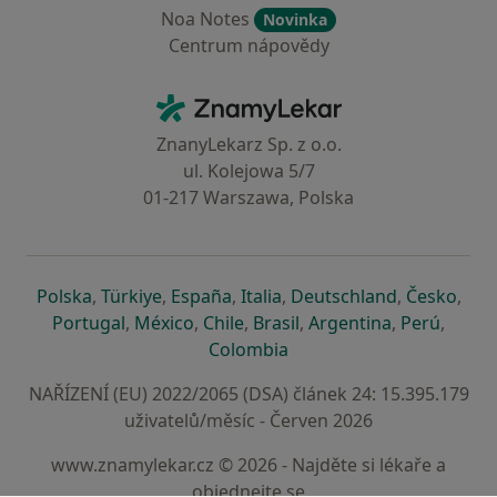
Noa Notes
Novinka
Centrum nápovědy
Kontakt
ZnamyLekar - Hlavní stránka
ZnanyLekarz Sp. z o.o.
ul. Kolejowa 5/7
01-217 Warszawa, Polska
se otevře v nové záložce
se otevře v nové záložce
se otevře v nové záložce
se otevře v nové záložce
se otevře v 
se o
Polska
,
Türkiye
,
España
,
Italia
,
Deutschland
,
Česko
,
se otevře v nové záložce
se otevře v nové záložce
se otevře v nové záložce
se otevře v nové záložc
se otevře v 
se ote
Portugal
,
México
,
Chile
,
Brasil
,
Argentina
,
Perú
,
se otevře v nové záložce
Colombia
NAŘÍZENÍ (EU) 2022/2065 (DSA) článek 24: 15.395.179
uživatelů/měsíc - Červen 2026
www.znamylekar.cz © 2026 - Najděte si lékaře a
objednejte se