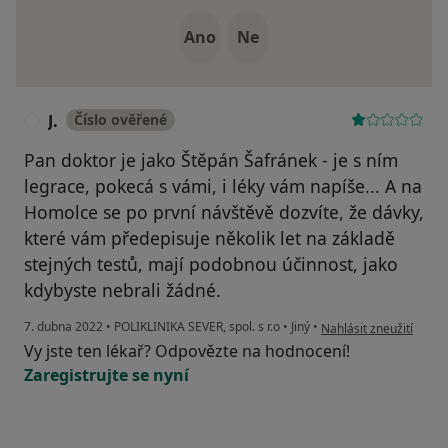
Ano
Ne
J.
Číslo ověřené
J
Pan doktor je jako Štěpán Šafránek - je s ním
legrace, pokecá s vámi, i léky vám napíše... A na
Homolce se po první návštěvě dozvíte, že dávky,
které vám předepisuje několik let na základě
stejných testů, mají podobnou účinnost, jako
kdybyste nebrali žádné.
podle názoru uživatele 
7. dubna 2022
•
POLIKLINIKA SEVER, spol. s r.o
•
Jiný
•
Nahlásit zneužití
Vy jste ten lékař? Odpovězte na hodnocení!
Zaregistrujte se nyní