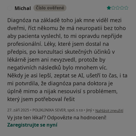
Michal
Číslo ověřené
M
Diagnóza na základě toho jak mne viděl mezi
dveřmi, říct někomu že má neuropatii bez toho
aby pacienta vyslechl, to mi opravdu nepřijde
profesionální. Léky, které jsem dostal na
předpis, po konzultaci skutečných účinků v
lékárně jsem ani nevyzvedl, protože by
negativních následků bylo mnohem víc.
Někdy je asi lepší, zeptat se AI, ušetří to čas, i ta
mi potvrdila, že diagnóza pana doktora je
úplně mimo a nijak nesouvisí s problémem,
který jsem potřeboval řešit
podle názoru uživatele 
27. září 2025
•
POLIKLINIKA SEVER, spol. s r.o
•
Jiný
•
Nahlásit zneužití
Vy jste ten lékař? Odpovězte na hodnocení!
Zaregistrujte se nyní