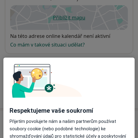
Přiblížit mapu
se otevře v nové záložce
Dostupnost
Na této adrese online kalendář není aktivní
Co mám v takové situaci udělat?
Způsoby platby (soukromé návštěvy)
Na teto adrese lékař přijímá pacienty na pojišťovnu
Detaily
Více
o adrese
Respektujeme vaše soukromí
Názory
Přijetím povolujete nám a našim partnerům používat
soubory cookie (nebo podobné technologie) ke
Přidejte svůj názor
shromažďování údajů pro statistické účely a poskytování