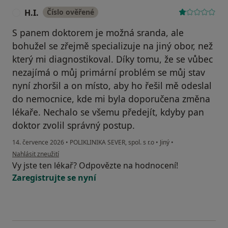
H.I.
Číslo ověřené
H
S panem doktorem je možná sranda, ale
bohužel se zřejmě specializuje na jiný obor, než
který mi diagnostikoval. Díky tomu, že se vůbec
nezajímá o můj primární problém se můj stav
nyní zhoršil a on místo, aby ho řešil mě odeslal
do nemocnice, kde mi byla doporučena změna
lékaře. Nechalo se všemu předejít, kdyby pan
doktor zvolil správný postup.
14. července 2026
•
POLIKLINIKA SEVER, spol. s r.o
•
Jiný
•
podle názoru uživatele H.I.
Nahlásit zneužití
Vy jste ten lékař? Odpovězte na hodnocení!
Zaregistrujte se nyní