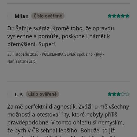
Milan
Číslo ověřené
M
Dr. Šafr je svéráz. Kromě toho, že opravdu
vyslechne a pomůže, poskytne i námět k
přemýšlení. Super!
30. listopadu 2020
•
POLIKLINIKA SEVER, spol. s r.o
•
Jiný
•
podle názoru uživatele Milan
Nahlásit zneužití
I. P.
Číslo ověřené
I
Za mě perfektní diagnostik. Zvážil u mě všechny
možnosti a otestoval i ty, které nebyly příliš
pravděpodobné. V tomto ohledu si nemyslím,
že bych v ČB sehnal lepšího. Bohužel to již