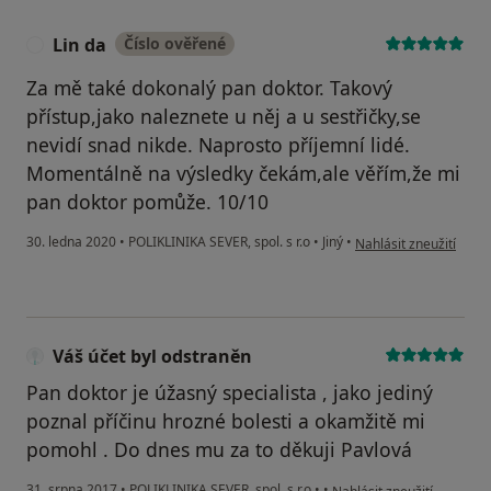
Lin da
Číslo ověřené
L
Za mě také dokonalý pan doktor. Takový
přístup,jako naleznete u něj a u sestřičky,se
nevidí snad nikde. Naprosto příjemní lidé.
Momentálně na výsledky čekám,ale věřím,že mi
pan doktor pomůže. 10/10
podle názoru uživatele
30. ledna 2020
•
POLIKLINIKA SEVER, spol. s r.o
•
Jiný
•
Nahlásit zneužití
Váš účet byl odstraněn
Pan doktor je úžasný specialista , jako jediný
poznal příčinu hrozné bolesti a okamžitě mi
pomohl . Do dnes mu za to děkuji Pavlová
podle názoru uživatele Vá
31. srpna 2017
•
POLIKLINIKA SEVER, spol. s r.o
•
•