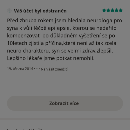
Váš účet byl odstraněn
Před zhruba rokem jsem hledala neurologa pro
syna k vůli léčbě epilepsie, kterou se nedařilo
kompenzovat, po důkladném vyšetření se po
10letech zjistila příčina,která není až tak zcela
neuro charakteru, syn se velmi zdrav.zlepšil.
Lepšího lékaře jsme potkat nemohli.
podle názoru uživatele Váš účet byl odstraněn
19. března 2014
•
•
•
Nahlásit zneužití
Zobrazit více
výše uvedené názory