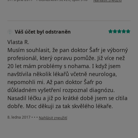
Nahlásit zneužití
Váš účet byl odstraněn
Vlasta R.
Musím souhlasit, že pan doktor Šafr je výborný
profesionál, který opravu pomůže. Již více než
20 let mám problémy s nohama. I když jsem
navštívila několik lékařů včetně neurologa,
nepomohli mi. Až pan doktor Šafr po
důkladném vyšetření rozpoznal diagnózu.
Nasadil léčku a již po krátké době jsem se cítila
dobře. Moc děkuji za tak skvělého lékaře.
podle názoru uživatele Váš účet byl odstraněn
8. ledna 2017
•
•
•
Nahlásit zneužití