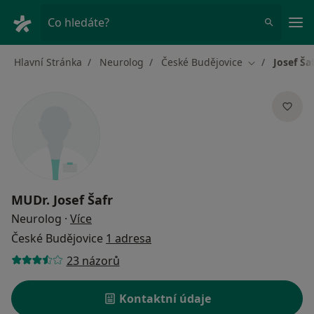
Hla
Co hledáte?
Hlavní Stránka
Neurolog
České Budějovice
Josef Ša
Změna města
MUDr.
Josef Šafr
o specializacích
Neurolog
·
Více
České Budějovice
1 adresa
23 názorů
Kontaktní údaje