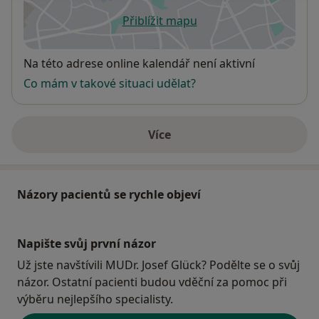
Přiblížit mapu
se otevře v nové záložce
Dostupnost
Na této adrese online kalendář není aktivní
Co mám v takové situaci udělat?
Více
o adrese
Názory pacientů se rychle objeví
Napište svůj první názor
Už jste navštívili MUDr. Josef Glück? Podělte se o svůj
názor. Ostatní pacienti budou vděční za pomoc při
výběru nejlepšího specialisty.