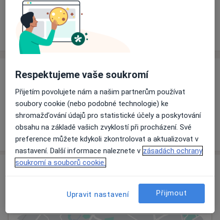
Rezervovat termín
Ceník
Adresy
Názory pacientů
Respektujeme vaše soukromí
Ceník
Přijetím povolujete nám a našim partnerům používat
Informace o službách a cenách nejsou k dispozici
soubory cookie (nebo podobné technologie) ke
Tento specialista ještě nepřidával žádné informace o
shromažďování údajů pro statistické účely a poskytování
svých službách.
obsahu na základě vašich zvyklostí při procházení. Své
preference můžete kdykoli zkontrolovat a aktualizovat v
nastavení. Další informace naleznete v
zásadách ochrany
soukromí a souborů cookie.
Adresa
Interní ordinace
Přijmout
Upravit nastavení
Chelčického 72,
Písek
39701