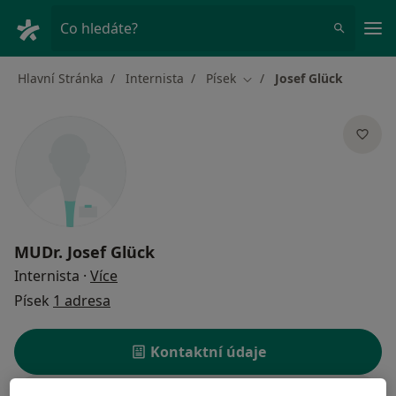
Hla
Co hledáte?
Hlavní Stránka
Internista
Písek
Josef Glück
Změna města
MUDr.
Josef Glück
o specializacích
Internista
·
Více
Písek
1 adresa
Kontaktní údaje