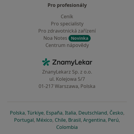
Pro profesionály
Ceník
Pro specialisty
Pro zdravotnická zařízení
Noa Notes
Novinka
Centrum nápovědy
Kontakt
ZnamyLekar - Hlavní stránka
ZnanyLekarz Sp. z o.o.
ul. Kolejowa 5/7
01-217 Warszawa, Polska
se otevře v nové záložce
se otevře v nové záložce
se otevře v nové záložce
se otevře v nové záložce
se otevře v 
se o
Polska
,
Türkiye
,
España
,
Italia
,
Deutschland
,
Česko
,
se otevře v nové záložce
se otevře v nové záložce
se otevře v nové záložce
se otevře v nové záložc
se otevře v 
se ote
Portugal
,
México
,
Chile
,
Brasil
,
Argentina
,
Perú
,
se otevře v nové záložce
Colombia